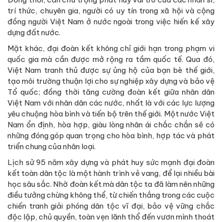
trí thức, chuyên gia, người có uy tín trong xã hội và cộng
đồng người Việt Nam ở nước ngoài trong việc hiến kế xây
dựng đất nước.
Mặt khác, đại đoàn kết không chỉ giới hạn trong phạm vi
quốc gia mà cần được mở rộng ra tầm quốc tế. Qua đó,
Việt Nam tranh thủ được sự ủng hộ của bạn bè thế giới,
tạo môi trường thuận lợi cho sự nghiệp xây dựng và bảo vệ
Tổ quốc; đồng thời tăng cường đoàn kết giữa nhân dân
Việt Nam với nhân dân các nước, nhất là với các lực lượng
yêu chuộng hòa bình và tiến bộ trên thế giới. Một nước Việt
Nam ổn định, hòa hợp, giàu lòng nhân ái chắc chắn sẽ có
những đóng góp quan trọng cho hòa bình, hợp tác và phát
triển chung của nhân loại.
Lịch sử 95 năm xây dựng và phát huy sức mạnh đại đoàn
kết toàn dân tộc là một hành trình vẻ vang, để lại nhiều bài
học sâu sắc. Nhờ đoàn kết mà dân tộc ta đã làm nên những
điều tưởng chừng không thể, từ chiến thắng trong các cuộc
chiến tranh giải phóng dân tộc vĩ đại, bảo vệ vững chắc
độc lập, chủ quyền, toàn vẹn lãnh thổ đến vươn mình thoát