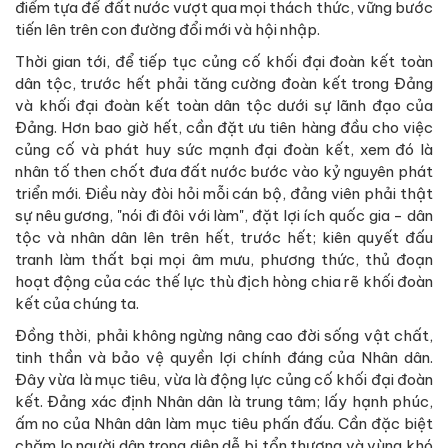
điểm tựa để đất nước vượt qua mọi thách thức, vững bước
tiến lên trên con đường đổi mới và hội nhập.
Thời gian tới, để tiếp tục củng cố khối đại đoàn kết toàn
dân tộc, trước hết phải tăng cường đoàn kết trong Đảng
và khối đại đoàn kết toàn dân tộc dưới sự lãnh đạo của
Đảng. Hơn bao giờ hết, cần đặt ưu tiên hàng đầu cho việc
củng cố và phát huy sức mạnh đại đoàn kết, xem đó là
nhân tố then chốt đưa đất nước bước vào kỷ nguyên phát
triển mới. Điều này đòi hỏi mỗi cán bộ, đảng viên phải thật
sự nêu gương, "nói đi đôi với làm", đặt lợi ích quốc gia - dân
tộc và nhân dân lên trên hết, trước hết; kiên quyết đấu
tranh làm thất bại mọi âm mưu, phương thức, thủ đoạn
hoạt động của các thế lực thù địch hòng chia rẽ khối đoàn
kết của chúng ta.
Đồng thời, phải không ngừng nâng cao đời sống vật chất,
tinh thần và bảo vệ quyền lợi chính đáng của Nhân dân.
Đây vừa là mục tiêu, vừa là động lực củng cố khối đại đoàn
kết. Đảng xác định Nhân dân là trung tâm; lấy hạnh phúc,
ấm no của Nhân dân làm mục tiêu phấn đấu. Cần đặc biệt
chăm lo người dân trong diện dễ bị tổn thương và vùng khó