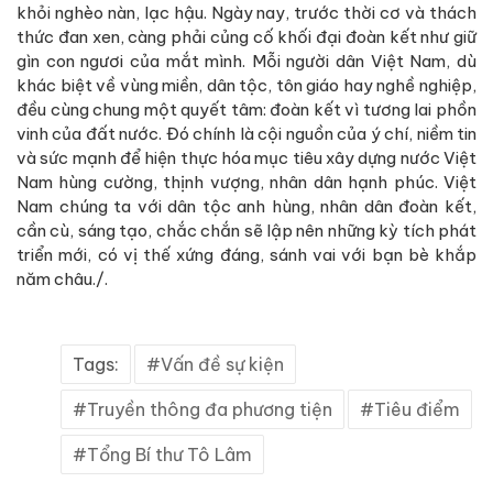
khỏi nghèo nàn, lạc hậu. Ngày nay, trước thời cơ và thách
thức đan xen, càng phải củng cố khối đại đoàn kết như giữ
gìn con ngươi của mắt mình. Mỗi người dân Việt Nam, dù
khác biệt về vùng miền, dân tộc, tôn giáo hay nghề nghiệp,
đều cùng chung một quyết tâm: đoàn kết vì tương lai phồn
vinh của đất nước. Đó chính là cội nguồn của ý chí, niềm tin
và sức mạnh để hiện thực hóa mục tiêu xây dựng nước Việt
Nam hùng cường, thịnh vượng, nhân dân hạnh phúc. Việt
Nam chúng ta với dân tộc anh hùng, nhân dân đoàn kết,
cần cù, sáng tạo, chắc chắn sẽ lập nên những kỳ tích phát
triển mới, có vị thế xứng đáng, sánh vai với bạn bè khắp
năm châu./.
Tags:
Vấn đề sự kiện
Truyền thông đa phương tiện
Tiêu điểm
Tổng Bí thư Tô Lâm