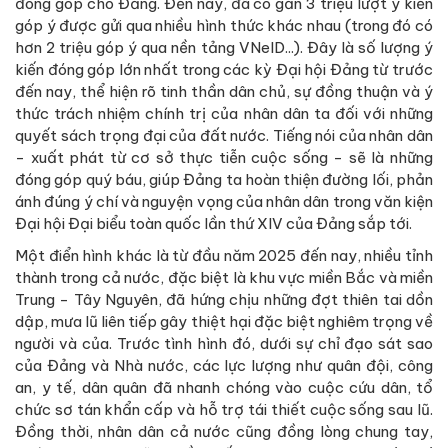
đóng góp cho Đảng. Đến nay, đã có gần 3 triệu lượt ý kiến
góp ý được gửi qua nhiều hình thức khác nhau (trong đó có
hơn 2 triệu góp ý qua nền tảng VNeID...). Đây là số lượng ý
kiến đóng góp lớn nhất trong các kỳ Đại hội Đảng từ trước
đến nay, thể hiện rõ tinh thần dân chủ, sự đồng thuận và ý
thức trách nhiệm chính trị của nhân dân ta đối với những
quyết sách trọng đại của đất nước. Tiếng nói của nhân dân
- xuất phát từ cơ sở thực tiễn cuộc sống - sẽ là những
đóng góp quý báu, giúp Đảng ta hoàn thiện đường lối, phản
ánh đúng ý chí và nguyện vọng của nhân dân trong văn kiện
Đại hội Đại biểu toàn quốc lần thứ XIV của Đảng sắp tới.
Một điển hình khác là từ đầu năm 2025 đến nay, nhiều tỉnh
thành trong cả nước, đặc biệt là khu vực miền Bắc và miền
Trung - Tây Nguyên, đã hứng chịu những đợt thiên tai dồn
dập, mưa lũ liên tiếp gây thiệt hại đặc biệt nghiêm trọng về
người và của. Trước tình hình đó, dưới sự chỉ đạo sát sao
của Đảng và Nhà nước, các lực lượng như quân đội, công
an, y tế, dân quân đã nhanh chóng vào cuộc cứu dân, tổ
chức sơ tán khẩn cấp và hỗ trợ tái thiết cuộc sống sau lũ.
Đồng thời, nhân dân cả nước cũng đồng lòng chung tay,