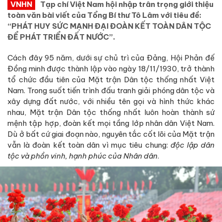
VNHN
Tạp chí Việt Nam hội nhập trân trọng giới thiệu
toàn văn bài viết của Tổng Bí thư Tô Lâm với tiêu đề:
“PHÁT HUY SỨC MẠNH ĐẠI ĐOÀN KẾT TOÀN DÂN TỘC
ĐỂ PHÁT TRIỂN ĐẤT NƯỚC”.
Cách đây 95 năm, dưới sự chủ trì của Đảng, Hội Phản đế
Đồng minh được thành lập vào ngày 18/11/1930, trở thành
tổ chức đầu tiên của Mặt trận Dân tộc thống nhất Việt
Nam. Trong suốt tiến trình đấu tranh giải phóng dân tộc và
xây dựng đất nước, với nhiều tên gọi và hình thức khác
nhau, Mặt trận Dân tộc thống nhất luôn hoàn thành sứ
mệnh tập hợp, đoàn kết mọi tầng lớp nhân dân Việt Nam.
Dù ở bất cứ giai đoạn nào, nguyên tắc cốt lõi của Mặt trận
vẫn là đoàn kết toàn dân vì mục tiêu chung:
độc lập dân
tộc và phồn vinh, hạnh phúc của Nhân dân
.