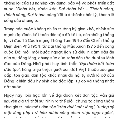
thắng lợi của sự nghiệp xây dựng, bảo vệ và phát triển đất
nước.
"Đoàn kết, đoàn kết, Đại đoàn kết - Thành công,
thành công, Đại thành công"
đã trở thành chân lý, thành lẽ
sống của chúng ta.
Trong các cuộc kháng chiến trường kỳ gian khổ, chính sức
mạnh đại đoàn kết toàn dân tộc đã kết tụ nên những thắng
lợi vĩ đại. Từ Cách mạng Tháng Tám 1945 đến Chiến thắng
Điện Biên Phủ 1954, từ Đại thắng Mùa Xuân 1975 đến công
cuộc Đổi mới, mỗi bước ngoặt lịch sử đều in đậm dấu ấn
của sự đồng lòng, chung sức của toàn dân tộc dưới sự lãnh
đạo của Đảng. Nhờ phát huy tinh thần
"Đại đoàn kết toàn
dân tộc"
, hàng triệu triệu người con đất Việt thuộc các giai
cấp, tôn giáo, dân tộc khác nhau đã hội tụ dưới lá cờ của
Đảng, chiến đấu hy sinh cho độc lập, tự do và thống nhất
đất nước.
Ngày nay, bài học lớn về đại đoàn kết dân tộc vẫn giữ
nguyên giá trị thời sự. Nhìn ra thế giới, chúng ta càng thấm
thía giá trị của một dân tộc
"trên dưới một lòng", "tướng sỹ
một lòng phụ tử/ hòa nước sông chén rượu ngọt ngào",