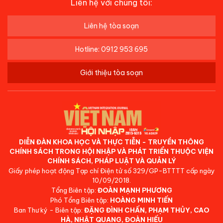
Liên hệ với chúng tôi:
Liên hệ tòa soạn
Hotline: 0912 953 695
Giới thiệu tòa soạn
DIỄN ĐÀN KHOA HỌC VÀ THỰC TIỄN - TRUYỀN THÔNG
CHÍNH SÁCH TRONG HỘI NHẬP VÀ PHÁT TRIỂN THUỘC VIỆN
CHÍNH SÁCH, PHÁP LUẬT VÀ QUẢN LÝ
Giấy phép hoạt động Tạp chí Điện tử số 329/GP-BTTTT cấp ngày
10/09/2018.
Tổng Biên tập:
ĐOÀN MẠNH PHƯƠNG
Phó Tổng Biên tập:
HOÀNG MINH TIẾN
Ban Thư ký - Biên tập:
ĐẶNG ĐÌNH CHẤN, PHẠM THỦY, CAO
HÀ, NHẬT QUANG, ĐOÀN HIẾU