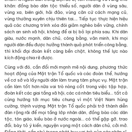
khăn: đồng bào dân tộc thiểu số, người dân ở vùng sâu,
vùng xa, biên giới, hải đảo, vùng căn cứ cách mạng cũ,
vùng thường xuyên chịu thiên tai…. Tiếp tục thực hiện hiệu
quả các chương trình xóa đói giảm nghèo bền vững, chính
sách an sinh xã hội, không để ai bị bỏ lại phía sau. Khi dân
giàu, nước mạnh, dân chủ, công bằng, văn minh, khi mọi
người dân đều được hưởng thành quả phát triển công bằng,
thì khối đại đoàn kết càng bền chặt, không thế lực nào
kích động chia rẽ được.
Cùng với đó, cần đổi mới mạnh mẽ nội dung, phương thức
hoạt động của Mặt trận Tổ quốc và các đoàn thể, hướng
về cơ sở và lấy người dân làm trung tâm phục vụ. Mặt trận
cần làm tốt hơn nữa vai trò nòng cốt trong việc tập hợp,
đoàn kết các giai tầng xã hội, các cá nhân tiêu biểu… tất cả
cùng hướng tới mục tiêu chung vì một Việt Nam hùng
cường, thịnh vượng. Mặt trận Tổ quốc phải trở thành diễn
đàn rộng rãi để mọi tầng lớp nhân dân, đồng bào các dân
tộc, tôn giáo, kiều bào ở nước ngoài… có thể gặp gỡ, trao
đổi, bày tỏ ý kiến, nguyện vọng một cách dân chủ, cởi mở.
Đồng thời, cần chú trọng phát huy vai trò của các nhân sĩ,