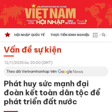
HỘI NHẬP QUỐC TẾ
THỰC TIỄN KINH NGHIỆM
CHÍNH SÁ
Vấn đề sự kiện
12/11/2025 lúc 20:00 (GMT)
Theo dõi Vietnamhoinhap trên
Phát huy sức mạnh đại
đoàn kết toàn dân tộc để
phát triển đất nước