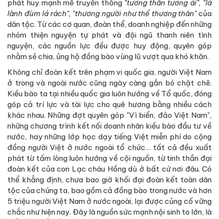
phát huy mạnh mẽ truyền thống
"tương thân tương ái", "lá
lành đùm lá rách", "thương người như thể thương thân"
của
dân tộc. Từ các cơ quan, đoàn thể, doanh nghiệp đến những
nhóm thiện nguyện tự phát và đội ngũ thanh niên tình
nguyện, các nguồn lực đều được huy động, quyên góp
nhằm sẻ chia, ủng hộ đồng bào vùng lũ vượt qua khó khăn.
Không chỉ đoàn kết trên phạm vi quốc gia, người Việt Nam
ở trong và ngoài nước cũng ngày càng gắn bó chặt chẽ.
Kiều bào ta tại nhiều quốc gia luôn hướng về Tổ quốc, đóng
góp cả trí lực và tài lực cho quê hương bằng nhiều cách
khác nhau. Những đợt quyên góp "Vì biển, đảo Việt Nam",
những chương trình kết nối doanh nhân kiều bào đầu tư về
nước, hay những lớp học dạy tiếng Việt miễn phí do cộng
đồng người Việt ở nước ngoài tổ chức… tất cả đều xuất
phát từ tấm lòng luôn hướng về cội nguồn, từ tinh thần đại
đoàn kết của con Lạc cháu Hồng dù ở bất cứ nơi đâu. Có
thể khẳng định, chưa bao giờ khối đại đoàn kết toàn dân
tộc của chúng ta, bao gồm cả đồng bào trong nước và hơn
5 triệu người Việt Nam ở nước ngoài, lại được củng cố vững
chắc như hiện nay. Đây là nguồn sức mạnh nội sinh to lớn, là