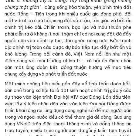
"bầu ơi thương lấy bí cùng/ tuy rằng khác giống nhưng
chung một giàn"
... cùng sống hòa thuận, yên bình trên đất
nước Rồng - Tiên trong khi nhiều quốc gia đang phải đối
mặt với chia rẽ xã hội, xung đột sắc tộc, tôn giáo và bất ổn
chính trị kéo dài. Chiến tranh, bạo lực và mâu thuẫn phe
phái diễn ra ở không ít nơi, thậm chí có nơi xung đột đã đẩy
người dân vào cảnh ly tán, đói nghèo cùng cực. Bức tranh
địa chính trị toàn cầu được dự báo tiếp tục đầy bất ổn và
khó lường. Trong bối cảnh đó, Việt Nam nổi lên như một
điểm sáng với môi trường chính trị- xã hội ổn định, nhân
dân một lòng đoàn kết, đồng thuận hướng về mục tiêu
chung xây dựng và phát triển đất nước.
Một minh chứng tiêu biểu gần đây về tinh thần đoàn kết,
dân chủ trong xã hội ta là đợt sinh hoạt chính trị góp ý các
dự thảo văn kiện trình Đại hội XIV của Đảng. Lần đầu tiên,
việc lấy ý kiến nhân dân vào văn kiện Đại hội Đảng được
triển khai rộng rãi, ứng dụng công nghệ số để mọi người dân
trong và ngoài nước đều có thể tham gia dễ dàng. Qua ứng
dụng VNeID trên điện thoại thông minh và cổng thông tin
trực tuyến, nhiều triệu người dân đã gửi ý kiến tâm huyết