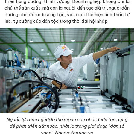
triển hùng cường, thịnh vượng. Doanh nghiệp không chỉ là
chủ thể sản xuất, mà còn là người kiến tạo giá trị, người dẫn
đường cho đổi mới sáng tạo, và là nơi thể hiện tinh thần tự
lực, tự cường của dân tộc trong thời đại hội nhập.
Nguồn lực con người là thế mạnh cần phải được tận dụng
để phát triển đất nước, nhất là trong giai đoạn "dân số
vàng" .Nguồn: toquoc.vn