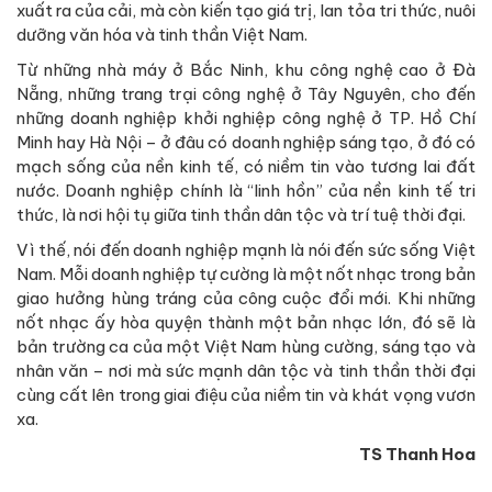
xuất ra của cải, mà còn kiến tạo giá trị, lan tỏa tri thức, nuôi
dưỡng văn hóa và tinh thần Việt Nam.
Từ những nhà máy ở Bắc Ninh, khu công nghệ cao ở Đà
Nẵng, những trang trại công nghệ ở Tây Nguyên, cho đến
những doanh nghiệp khởi nghiệp công nghệ ở TP. Hồ Chí
Minh hay Hà Nội – ở đâu có doanh nghiệp sáng tạo, ở đó có
mạch sống của nền kinh tế, có niềm tin vào tương lai đất
nước. Doanh nghiệp chính là “linh hồn” của nền kinh tế tri
thức, là nơi hội tụ giữa tinh thần dân tộc và trí tuệ thời đại.
Vì thế, nói đến doanh nghiệp mạnh là nói đến sức sống Việt
Nam. Mỗi doanh nghiệp tự cường là một nốt nhạc trong bản
giao hưởng hùng tráng của công cuộc đổi mới. Khi những
nốt nhạc ấy hòa quyện thành một bản nhạc lớn, đó sẽ là
bản trường ca của một Việt Nam hùng cường, sáng tạo và
nhân văn – nơi mà sức mạnh dân tộc và tinh thần thời đại
cùng cất lên trong giai điệu của niềm tin và khát vọng vươn
xa.
TS Thanh Hoa