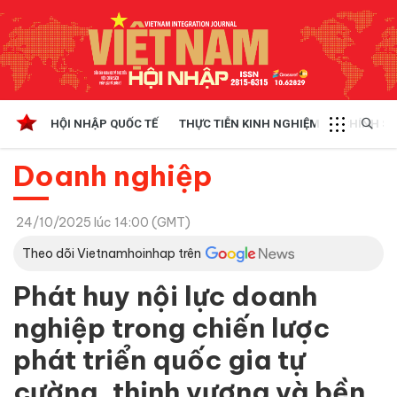
HỘI NHẬP QUỐC TẾ
THỰC TIỄN KINH NGHIỆM
CHÍNH SÁ
Doanh nghiệp
24/10/2025 lúc 14:00 (GMT)
Theo dõi Vietnamhoinhap trên
Phát huy nội lực doanh
nghiệp trong chiến lược
phát triển quốc gia tự
cường, thịnh vượng và bền