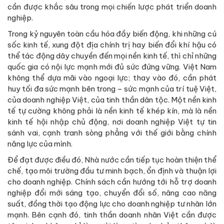
cần được khắc sâu trong mọi chiến lược phát triển doanh
nghiệp.
Trong kỷ nguyên toàn cầu hóa đầy biến động, khi những cú
sốc kinh tế, xung đột địa chính trị hay biến đổi khí hậu có
thể tác động dây chuyền đến mọi nền kinh tế, thì chỉ những
quốc gia có nội lực mạnh mới đủ sức đứng vững. Việt Nam
không thể dựa mãi vào ngoại lực; thay vào đó, cần phát
huy tối đa sức mạnh bên trong – sức mạnh của trí tuệ Việt,
của doanh nghiệp Việt, của tinh thần dân tộc. Một nền kinh
tế tự cường không phải là nền kinh tế khép kín, mà là nền
kinh tế hội nhập chủ động, nơi doanh nghiệp Việt tự tin
sánh vai, cạnh tranh sòng phẳng với thế giới bằng chính
năng lực của mình.
Để đạt được điều đó, Nhà nước cần tiếp tục hoàn thiện thể
chế, tạo môi trường đầu tư minh bạch, ổn định và thuận lợi
cho doanh nghiệp. Chính sách cần hướng tới hỗ trợ doanh
nghiệp đổi mới sáng tạo, chuyển đổi số, nâng cao năng
suất, đồng thời tạo động lực cho doanh nghiệp tư nhân lớn
mạnh. Bên cạnh đó, tinh thần doanh nhân Việt cần được