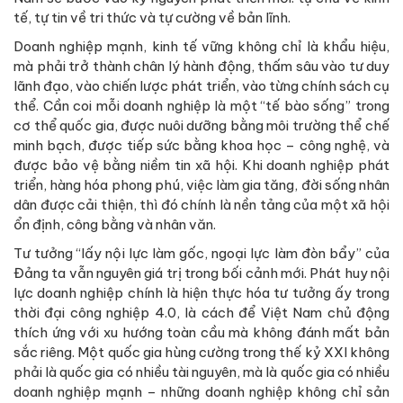
tế, tự tin về tri thức và tự cường về bản lĩnh.
Doanh nghiệp mạnh, kinh tế vững không chỉ là khẩu hiệu,
mà phải trở thành chân lý hành động, thấm sâu vào tư duy
lãnh đạo, vào chiến lược phát triển, vào từng chính sách cụ
thể. Cần coi mỗi doanh nghiệp là một “tế bào sống” trong
cơ thể quốc gia, được nuôi dưỡng bằng môi trường thể chế
minh bạch, được tiếp sức bằng khoa học – công nghệ, và
được bảo vệ bằng niềm tin xã hội. Khi doanh nghiệp phát
triển, hàng hóa phong phú, việc làm gia tăng, đời sống nhân
dân được cải thiện, thì đó chính là nền tảng của một xã hội
ổn định, công bằng và nhân văn.
Tư tưởng “lấy nội lực làm gốc, ngoại lực làm đòn bẩy” của
Đảng ta vẫn nguyên giá trị trong bối cảnh mới. Phát huy nội
lực doanh nghiệp chính là hiện thực hóa tư tưởng ấy trong
thời đại công nghiệp 4.0, là cách để Việt Nam chủ động
thích ứng với xu hướng toàn cầu mà không đánh mất bản
sắc riêng. Một quốc gia hùng cường trong thế kỷ XXI không
phải là quốc gia có nhiều tài nguyên, mà là quốc gia có nhiều
doanh nghiệp mạnh – những doanh nghiệp không chỉ sản