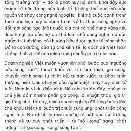
tăng trưởng mới” – đó là phát huy nội sinh, khơi dậy sức
mạnh từ bên trong nền kinh tế. Không thể dựa mãi vào
nguồn vốn hay công nghệ ngoại lai, khi mà cuộc cạnh tranh
toàn cầu hiện nay là cạnh tranh về tri thức, công nghệ và
đổi mới sáng tạo. Một quốc gia chỉ có thể đứng vững nếu
doanh nghiệp của họ có thể làm chủ công nghệ, có sản
phẩm trí tuệ riêng, có thương hiệu được quốc tế công nhận.
Đó là con đường của tự chủ kinh tế, là cách để Việt Nam
khẳng định vị thế của mình trong chuỗi giá trị toàn cầu.
Doanh nghiệp Việt muốn vươn lên phải bước qua “ngưỡng
cửa sáng tạo”, thoát khỏi vai trò làm thuê, gia công,
chuyển mình sang tự thiết kế, tự sản xuất, tự phát triển
thương hiệu. Câu chuyện của ngành dệt may hay điện tử
Việt Nam là ví dụ điển hình. Nếu như trước đây, chúng ta
chủ yếu đảm nhiệm phần gia công, lợi nhuận thấp, giá trị
gia tăng nhỏ, thì nay, nhiều doanh nghiệp đã từng bước làm
chủ khâu thiết kế, quản trị chuỗi cung ứng, phát triển công
nghệ mới. Đó chính là minh chứng rõ nét cho sự trưởng
thành về tư duy phát triển – từ “số lượng” sang “chất
lượng”, từ “gia công” sang “sáng tạo”.