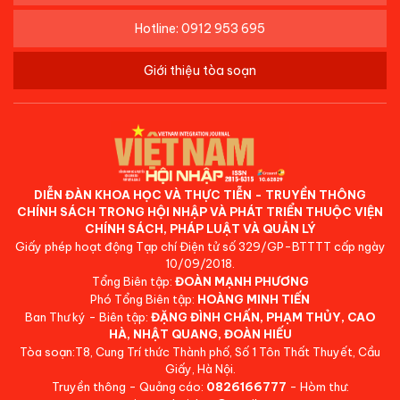
Hotline: 0912 953 695
Giới thiệu tòa soạn
DIỄN ĐÀN KHOA HỌC VÀ THỰC TIỄN - TRUYỀN THÔNG
CHÍNH SÁCH TRONG HỘI NHẬP VÀ PHÁT TRIỂN THUỘC VIỆN
CHÍNH SÁCH, PHÁP LUẬT VÀ QUẢN LÝ
Giấy phép hoạt động Tạp chí Điện tử số 329/GP-BTTTT cấp ngày
10/09/2018.
Tổng Biên tập:
ĐOÀN MẠNH PHƯƠNG
Phó Tổng Biên tập:
HOÀNG MINH TIẾN
Ban Thư ký - Biên tập:
ĐẶNG ĐÌNH CHẤN, PHẠM THỦY, CAO
HÀ, NHẬT QUANG, ĐOÀN HIẾU
Tòa soạn:T8, Cung Trí thức Thành phố, Số 1 Tôn Thất Thuyết, Cầu
Giấy, Hà Nội.
Truyền thông - Quảng cáo:
0826166777
- Hòm thư: