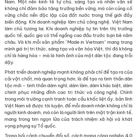
Nam. Một nền kinh tế tự chủ, sáng tạo và nhân văn sẽ
không chỉ đảm bảo tăng trưởng bền vững, mà còn củng cố
vững chắc nền độc lập của đất nước trong thế giới đầy
biến động. Khi doanh nghiệp làm chủ công nghệ, Việt Nam
làm chủ tương lai. Khi doanh nghiệp tự tin trên thị trường
quốc tế, quốc gia có thể ngẩng cao đầu trước bạn bè năm
châu. Và khi mỗi sản phẩm “Made in Vietnam” mang trong
mình giá trị tri thức, sáng tạo và văn hóa Việt, thì đó không
chỉ là hàng hóa – mà là hình ảnh của một dân tộc đang trỗi
dậy.
Phát triển doanh nghiệp mạnh không phải chỉ để tạo ra của
cải vật chất, mà quan trọng hơn, là để tạo ra tinh thần dân
tộc mới – tinh thần dám nghĩ, dám làm, dám khác biệt, dám
chinh phục những đỉnh cao tri thức và công nghệ. Chính
trong môi trường cạnh tranh toàn cầu khốc liệt ấy, bản lĩnh
Việt Nam sẽ được tôi luyện, để mỗi doanh nhân không chỉ là
người kinh doanh, mà còn là người lính trên mặt trận kinh tế,
mang trong tim ngọn lửa của trách nhiệm xã hội và khát
vọng phụng sự Tổ quốc.
Trong bối cảnh chuyển đổi số, cách mạng công nghiệp 4.0