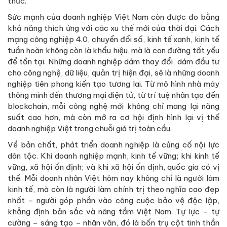
thức.
Sức mạnh của doanh nghiệp Việt Nam còn được đo bằng
khả năng thích ứng với các xu thế mới của thời đại. Cách
mạng công nghiệp 4.0, chuyển đổi số, kinh tế xanh, kinh tế
tuần hoàn không còn là khẩu hiệu, mà là con đường tất yếu
để tồn tại. Những doanh nghiệp dám thay đổi, dám đầu tư
cho công nghệ, dữ liệu, quản trị hiện đại, sẽ là những doanh
nghiệp tiên phong kiến tạo tương lai. Từ mô hình nhà máy
thông minh đến thương mại điện tử, từ trí tuệ nhân tạo đến
blockchain, mỗi công nghệ mới không chỉ mang lại năng
suất cao hơn, mà còn mở ra cơ hội định hình lại vị thế
doanh nghiệp Việt trong chuỗi giá trị toàn cầu.
Về bản chất, phát triển doanh nghiệp là củng cố nội lực
dân tộc. Khi doanh nghiệp mạnh, kinh tế vững; khi kinh tế
vững, xã hội ổn định; và khi xã hội ổn định, quốc gia có vị
thế. Mỗi doanh nhân Việt hôm nay không chỉ là người làm
kinh tế, mà còn là người làm chính trị theo nghĩa cao đẹp
nhất – người góp phần vào công cuộc bảo vệ độc lập,
khẳng định bản sắc và nâng tầm Việt Nam. Tự lực – tự
cường – sáng tạo – nhân văn, đó là bốn trụ cột tinh thần