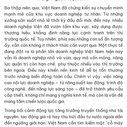
Ba thập niên qua, Việt Nam đã chứng kiến sự chuyển mình
mạnh mẽ của khu vực doanh nghiệp tư nhân. Từ những
xưởng sản xuất nhỏ lẻ thời kỳ đầu đổi mới, đến nay, nhiều
doanh nghiệp Việt đã vươn tầm khu vực, xây dựng được
thương hiệu, khẳng định năng lực cạnh tranh trên thị
trường quốc tế. Tuy nhiên, phía sau những con số ấn tượng
ấy, vẫn còn không ít thách thức cần vượt qua. Một thực tế
đang đặt ra là phần lớn doanh nghiệp Việt Nam hiện nay
vẫn là doanh nghiệp nhỏ và vừa, quy mô vốn mỏng, năng
lực quản trị còn hạn chế, phụ thuộc nhiều vào thị trường
bên ngoài. Điều này khiến nền kinh tế dễ bị tổn thương
trước những biến động toàn cầu. Chính vì vậy, việc nâng
cao nội lực doanh nghiệp – từ năng suất lao động, trình độ
công nghệ, đến năng lực sáng tạo – đã trở thành yêu cầu
cấp thiết, không chỉ mang ý nghĩa kinh tế, mà còn là vấn đề
mang tầm chiến lược quốc gia.
Trong bối cảnh động lực tăng trưởng truyền thống như tài
nguyên, lao động giá rẻ hay thu hút đầu tư nước ngoài dần
đến ngưỡng giới hạn, Việt Nam cần tìm kiếm một “cỗ máy