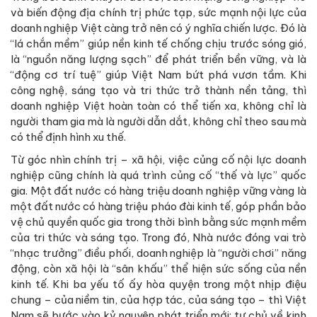
và biến động địa chính trị phức tạp, sức mạnh nội lực của
doanh nghiệp Việt càng trở nên có ý nghĩa chiến lược. Đó là
“lá chắn mềm” giúp nền kinh tế chống chịu trước sóng gió,
là “nguồn năng lượng sạch” để phát triển bền vững, và là
“động cơ trí tuệ” giúp Việt Nam bứt phá vươn tầm. Khi
công nghệ, sáng tạo và tri thức trở thành nền tảng, thì
doanh nghiệp Việt hoàn toàn có thể tiến xa, không chỉ là
người tham gia mà là người dẫn dắt, không chỉ theo sau mà
có thể định hình xu thế.
Từ góc nhìn chính trị – xã hội, việc củng cố nội lực doanh
nghiệp cũng chính là quá trình củng cố “thế và lực” quốc
gia. Một đất nước có hàng triệu doanh nghiệp vững vàng là
một đất nước có hàng triệu pháo đài kinh tế, góp phần bảo
vệ chủ quyền quốc gia trong thời bình bằng sức mạnh mềm
của tri thức và sáng tạo. Trong đó, Nhà nước đóng vai trò
“nhạc trưởng” điều phối, doanh nghiệp là “người chơi” năng
động, còn xã hội là “sân khấu” thể hiện sức sống của nền
kinh tế. Khi ba yếu tố ấy hòa quyện trong một nhịp điệu
chung – của niềm tin, của hợp tác, của sáng tạo – thì Việt
Nam sẽ bước vào kỷ nguyên phát triển mới: tự chủ về kinh