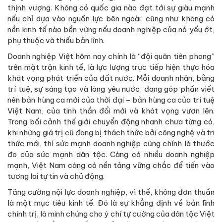
thịnh vượng. Không có quốc gia nào đạt tới sự giàu mạnh
nếu chỉ dựa vào nguồn lực bên ngoài; cũng như không có
nền kinh tế nào bền vững nếu doanh nghiệp của nó yếu ớt,
phụ thuộc và thiếu bản lĩnh.
Doanh nghiệp Việt hôm nay chính là “đội quân tiên phong”
trên mặt trận kinh tế, là lực lượng trực tiếp hiện thực hóa
khát vọng phát triển của đất nước. Mỗi doanh nhân, bằng
trí tuệ, sự sáng tạo và lòng yêu nước, đang góp phần viết
nên bản hùng ca mới của thời đại – bản hùng ca của trí tuệ
Việt Nam, của tinh thần đổi mới và khát vọng vươn lên.
Trong bối cảnh thế giới chuyển động nhanh chưa từng có,
khi những giá trị cũ đang bị thách thức bởi công nghệ và tri
thức mới, thì sức mạnh doanh nghiệp cũng chính là thước
đo của sức mạnh dân tộc. Càng có nhiều doanh nghiệp
mạnh, Việt Nam càng có nền tảng vững chắc để tiến vào
tương lai tự tin và chủ động.
Tăng cường nội lực doanh nghiệp, vì thế, không đơn thuần
là một mục tiêu kinh tế. Đó là sự khẳng định về bản lĩnh
chính trị, là minh chứng cho ý chí tự cường của dân tộc Việt