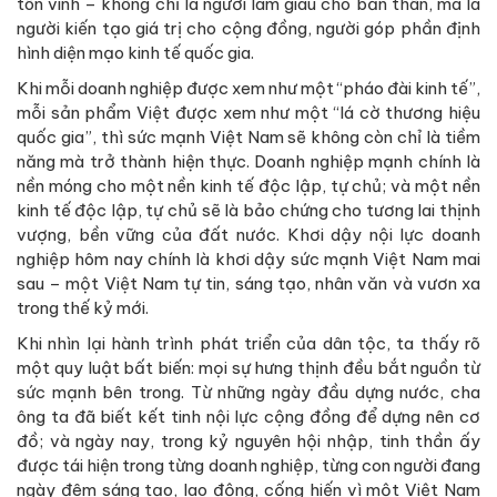
tôn vinh – không chỉ là người làm giàu cho bản thân, mà là
người kiến tạo giá trị cho cộng đồng, người góp phần định
hình diện mạo kinh tế quốc gia.
Khi mỗi doanh nghiệp được xem như một “pháo đài kinh tế”,
mỗi sản phẩm Việt được xem như một “lá cờ thương hiệu
quốc gia”, thì sức mạnh Việt Nam sẽ không còn chỉ là tiềm
năng mà trở thành hiện thực. Doanh nghiệp mạnh chính là
nền móng cho một nền kinh tế độc lập, tự chủ; và một nền
kinh tế độc lập, tự chủ sẽ là bảo chứng cho tương lai thịnh
vượng, bền vững của đất nước. Khơi dậy nội lực doanh
nghiệp hôm nay chính là khơi dậy sức mạnh Việt Nam mai
sau – một Việt Nam tự tin, sáng tạo, nhân văn và vươn xa
trong thế kỷ mới.
Khi nhìn lại hành trình phát triển của dân tộc, ta thấy rõ
một quy luật bất biến: mọi sự hưng thịnh đều bắt nguồn từ
sức mạnh bên trong. Từ những ngày đầu dựng nước, cha
ông ta đã biết kết tinh nội lực cộng đồng để dựng nên cơ
đồ; và ngày nay, trong kỷ nguyên hội nhập, tinh thần ấy
được tái hiện trong từng doanh nghiệp, từng con người đang
ngày đêm sáng tạo, lao động, cống hiến vì một Việt Nam