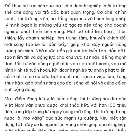
Để thực sự tạo nên sức bật cho doanh nghiệp, môi trường
thể chế đóng vai trò đặc biệt quan trọng. Cơ chế, chính
sách, thị trường vốn, hạ tầng logistics và hành lang pháp
lý minh bạch là những yếu tố tạo ra nền tảng cho doanh
nghiệp phát triển bền vững. Một cơ chế linh hoạt, thân
thiện, lấy doanh nghiệp làm trung tâm, khuyến khích đổi
mới sáng tạo sẽ là “đòn bẩy” giúp khơi dậy nguồn năng
lượng nội sinh. Nhà nước cần giữ vai trò kiến tạo, dẫn dắt,
tạo niềm tin và động lực cho khu vực tư nhân, để họ mạnh
dạn đầu tư vào công nghệ mới, vào sản xuất xanh, vào mô
hình kinh tế tuần hoàn. Khi doanh nghiệp tư nhân phát triển,
nền kinh tế sẽ có sức bật mạnh mẽ, tạo ra việc làm, tăng
thu nhập, góp phần nâng cao đời sống xã hội và củng cố an
sinh cộng đồng.
Một điểm đáng lưu ý là tiềm năng thị trường nội địa của
Việt Nam vẫn chưa được khai thác hết. Với hơn 100 triệu
dân, tầng lớp trung lưu ngày càng mở rộng, thị trường trong
nước là “mỏ vàng” của sức mạnh tự cường. Nếu biết tận
dụng tốt, đây sẽ là nguồn lực vững chắc giúp doanh nghiệp
Việt phát triển độc lập, giảm phụ thuộc vào xuất khẩu.