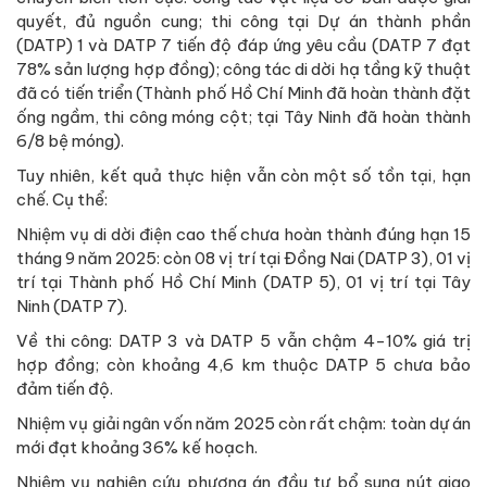
quyết, đủ nguồn cung; thi công tại Dự án thành phần
(DATP) 1 và DATP 7 tiến độ đáp ứng yêu cầu (DATP 7 đạt
78% sản lượng hợp đồng); công tác di dời hạ tầng kỹ thuật
đã có tiến triển (Thành phố Hồ Chí Minh đã hoàn thành đặt
ống ngầm, thi công móng cột; tại Tây Ninh đã hoàn thành
6/8 bệ móng).
Tuy nhiên, kết quả thực hiện vẫn còn một số tồn tại, hạn
chế. Cụ thể:
Nhiệm vụ di dời điện cao thế chưa hoàn thành đúng hạn 15
tháng 9 năm 2025: còn 08 vị trí tại Đồng Nai (DATP 3), 01 vị
trí tại Thành phố Hồ Chí Minh (DATP 5), 01 vị trí tại Tây
Ninh (DATP 7).
Về thi công: DATP 3 và DATP 5 vẫn chậm 4-10% giá trị
hợp đồng; còn khoảng 4,6 km thuộc DATP 5 chưa bảo
đảm tiến độ.
Nhiệm vụ giải ngân vốn năm 2025 còn rất chậm: toàn dự án
mới đạt khoảng 36% kế hoạch.
Nhiệm vụ nghiên cứu phương án đầu tư bổ sung nút giao