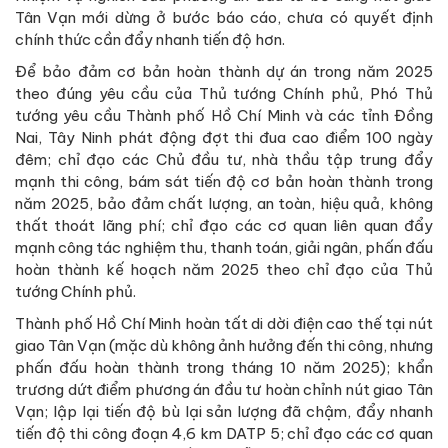
Tân Vạn mới dừng ở bước báo cáo, chưa có quyết định
chính thức cần đẩy nhanh tiến độ hơn.
Để bảo đảm cơ bản hoàn thành dự án trong năm 2025
theo đúng yêu cầu của Thủ tướng Chính phủ, Phó Thủ
tướng yêu cầu Thành phố Hồ Chí Minh và các tỉnh Đồng
Nai, Tây Ninh phát động đợt thi đua cao điểm 100 ngày
đêm; chỉ đạo các Chủ đầu tư, nhà thầu tập trung đẩy
mạnh thi công, bám sát tiến độ cơ bản hoàn thành trong
năm 2025, bảo đảm chất lượng, an toàn, hiệu quả, không
thất thoát lãng phí; chỉ đạo các cơ quan liên quan đẩy
mạnh công tác nghiệm thu, thanh toán, giải ngân, phấn đấu
hoàn thành kế hoạch năm 2025 theo chỉ đạo của Thủ
tướng Chính phủ.
Thành phố Hồ Chí Minh hoàn tất di dời điện cao thế tại nút
giao Tân Vạn (mặc dù không ảnh hưởng đến thi công, nhưng
phấn đấu hoàn thành trong tháng 10 năm 2025); khẩn
trương dứt điểm phương án đầu tư hoàn chỉnh nút giao Tân
Vạn; lập lại tiến độ bù lại sản lượng đã chậm, đẩy nhanh
tiến độ thi công đoạn 4,6 km DATP 5; chỉ đạo các cơ quan