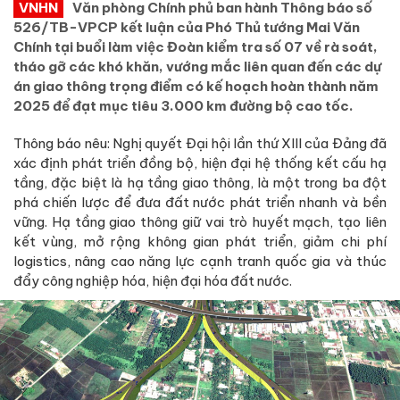
VNHN
Văn phòng Chính phủ ban hành Thông báo số
526/TB-VPCP kết luận của Phó Thủ tướng Mai Văn
Chính tại buổi làm việc Đoàn kiểm tra số 07 về rà soát,
tháo gỡ các khó khăn, vướng mắc liên quan đến các dự
án giao thông trọng điểm có kế hoạch hoàn thành năm
2025 để đạt mục tiêu 3.000 km đường bộ cao tốc.
Thông báo nêu: Nghị quyết Đại hội lần thứ XIII của Đảng đã
xác định phát triển đồng bộ, hiện đại hệ thống kết cấu hạ
tầng, đặc biệt là hạ tầng giao thông, là một trong ba đột
phá chiến lược để đưa đất nước phát triển nhanh và bền
vững. Hạ tầng giao thông giữ vai trò huyết mạch, tạo liên
kết vùng, mở rộng không gian phát triển, giảm chi phí
logistics, nâng cao năng lực cạnh tranh quốc gia và thúc
đẩy công nghiệp hóa, hiện đại hóa đất nước.