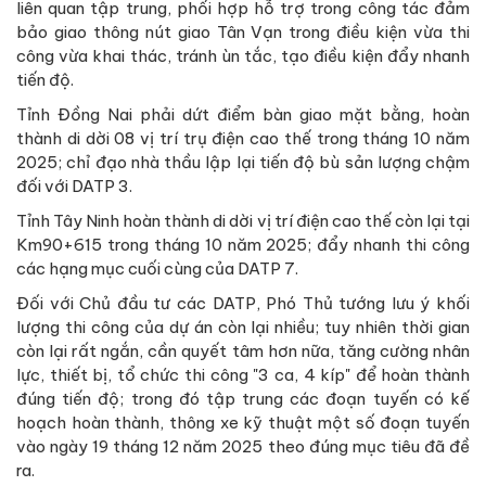
liên quan tập trung, phối hợp hỗ trợ trong công tác đảm
bảo giao thông nút giao Tân Vạn trong điều kiện vừa thi
công vừa khai thác, tránh ùn tắc, tạo điều kiện đẩy nhanh
tiến độ.
Tỉnh Đồng Nai phải dứt điểm bàn giao mặt bằng, hoàn
thành di dời 08 vị trí trụ điện cao thế trong tháng 10 năm
2025; chỉ đạo nhà thầu lập lại tiến độ bù sản lượng chậm
đối với DATP 3.
Tỉnh Tây Ninh hoàn thành di dời vị trí điện cao thế còn lại tại
Km90+615 trong tháng 10 năm 2025; đẩy nhanh thi công
các hạng mục cuối cùng của DATP 7.
Đối với Chủ đầu tư các DATP, Phó Thủ tướng lưu ý khối
lượng thi công của dự án còn lại nhiều; tuy nhiên thời gian
còn lại rất ngắn, cần quyết tâm hơn nữa, tăng cường nhân
lực, thiết bị, tổ chức thi công "3 ca, 4 kíp" để hoàn thành
đúng tiến độ; trong đó tập trung các đoạn tuyến có kế
hoạch hoàn thành, thông xe kỹ thuật một số đoạn tuyến
vào ngày 19 tháng 12 năm 2025 theo đúng mục tiêu đã đề
ra.