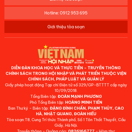
Hotline: 0912 953 695
Giới thiệu tòa soạn
DIỄN ĐÀN KHOA HỌC VÀ THỰC TIỄN - TRUYỀN THÔNG
CHÍNH SÁCH TRONG HỘI NHẬP VÀ PHÁT TRIỂN THUỘC VIỆN
CHÍNH SÁCH, PHÁP LUẬT VÀ QUẢN LÝ
Giấy phép hoạt động Tạp chí Điện tử số 329/GP-BTTTT cấp ngày
10/09/2018.
Tổng Biên tập:
ĐOÀN MẠNH PHƯƠNG
Phó Tổng Biên tập:
HOÀNG MINH TIẾN
Ban Thư ký - Biên tập:
ĐẶNG ĐÌNH CHẤN, PHẠM THỦY, CAO
HÀ, NHẬT QUANG, ĐOÀN HIẾU
Tòa soạn:T8, Cung Trí thức Thành phố, Số 1 Tôn Thất Thuyết, Cầu
Giấy, Hà Nội.
Truyền thông - Quảng cáo:
0826166777
- Hòm thư: