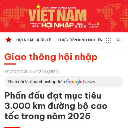
HỘI NHẬP QUỐC TẾ
THỰC TIỄN KINH NGHIỆM
CHÍNH SÁ
Giao thông hội nhập
01/10/2025 lúc 22:15 (GMT)
Theo dõi Vietnamhoinhap trên
Phấn đấu đạt mục tiêu
3.000 km đường bộ cao
tốc trong năm 2025