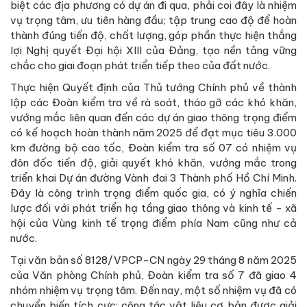
biệt các địa phương có dự án đi qua, phải coi đây là nhiệm
vụ trọng tâm, ưu tiên hàng đầu; tập trung cao độ để hoàn
thành đúng tiến độ, chất lượng, góp phần thực hiện thắng
lợi Nghị quyết Đại hội XIII của Đảng, tạo nền tảng vững
chắc cho giai đoạn phát triển tiếp theo của đất nước.
Thực hiện Quyết định của Thủ tướng Chính phủ về thành
lập các Đoàn kiểm tra về rà soát, tháo gỡ các khó khăn,
vướng mắc liên quan đến các dự án giao thông trọng điểm
có kế hoạch hoàn thành năm 2025 để đạt mục tiêu 3.000
km đường bộ cao tốc, Đoàn kiểm tra số 07 có nhiệm vụ
đôn đốc tiến độ, giải quyết khó khăn, vướng mắc trong
triển khai Dự án đường Vành đai 3 Thành phố Hồ Chí Minh.
Đây là công trình trọng điểm quốc gia, có ý nghĩa chiến
lược đối với phát triển hạ tầng giao thông và kinh tế - xã
hội của Vùng kinh tế trọng điểm phía Nam cũng như cả
nước.
Tại văn bản số 8128/VPCP-CN ngày 29 tháng 8 năm 2025
của Văn phòng Chính phủ, Đoàn kiểm tra số 7 đã giao 4
nhóm nhiệm vụ trọng tâm. Đến nay, một số nhiệm vụ đã có
chuyển biến tích cực: công tác vật liệu cơ bản được giải