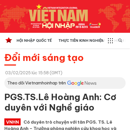
HỘI NHẬP QUỐC TẾ
THỰC TIỄN KINH NGHIỆM
CHÍNH SÁ
Đổi mới sáng tạo
03/02/2025 lúc 15:58 (GMT)
Theo dõi Vietnamhoinhap trên
PGS.TS.Lê Hoàng Anh: Cơ
duyên với Nghề giáo
VNHN
Có duyên trò chuyện với tân PGS. TS. Lê
Hoàng Anh – Trưởng phòng nghiên cứu khoa học và