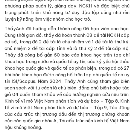
phương pháp quản lý, giảng dạy, NCKH và đặc biệt chú
trọng phát triển khả năng tư duy độc lập cũng như rèn
luyện kỹ năng làm việc nhóm cho học trò.
ThầyAnh đã hướng dẫn thành công 06 học viên cao học.
Cùng thời gian đó, thầy đã hoàn thành 03 đề tài NCKH cấp
cơ sở, trong đó 2 đề tài là chủ nhiệm và 1 đề tài là thư ký;
chủ nhiệm 2 đề tài cấp Tỉnh và là thư ký 2 đề tài cấp Bộ.
Thầy đã công bố gần 60 báo cáo khoa học trên tạp chí
khoa học trong nước và quốc tế uy tín, các kỷ yếu hội thảo
khoa học quốc gia và quốc tế có phản biện, trong đó có 27
bài báo khoa học được công bố trên tạp chí quốc tế có uy
tín ISI/Scopus. Năm 2024, Thầy Anh cũng tham gia biên
soạn sách với tư cách là chủ biên, đồng chủ biên hoặc tác
giả 04 cuốn tham khảo về các hướng nghiên cứu nêu trên:
Kinh tế vĩ mô Việt Nam phân tích và dự báo – Tập 8, Kinh
tế vĩ mô Việt Nam phân tích và dự báo – Tập 9, Tác động
của cấu trúc thị trường dầu đến thị trường chứng khoán
của các quốc gia châu Á, Tái cấu trúc nền kinh tế Việt Nam
hậu khủng hoảng.