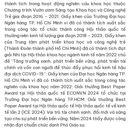
thành tích trong hoạt động nghiên cứu khoa học thuộc
Chương trình Vườn ươm Sáng tạo Khoa học và Công nghệ
Trẻ giai đoạn 2016 – 2021; Giấy khen của Trường Đại học
Ngân hàng TP. Hồ Chí Minh vì đã có thành tích xuất sắc
trong công tác tổ chức thành công Hội thảo quốc tế
thường niên kinh tế lượng giai đoạn 2018 – 2023; Giấy khen
của Trung tâm phát triển khoa học và công nghệ trẻ
(Thành Đoàn thành phố Hồ Chí Minh) đã có thành tích đạt
giải Nhì tại Hội thảo khoa học ngành kinh tế năm 2022 chủ
đề “Tăng trưởng xanh, phát triển bền vững, phát triển tài
chính và vốn con người để thúc đẩy phục hồi kinh tế hậu
đại dịch COVID-19”; Giấy khen của Đại học Ngân hàng TP.
Hồ Chí Minh vì đã có thành tích xuất sắc trong công tác
nghiên cứu khoa học năm 2022; Giải thưởng Best Paper
Award tại Hội thảo quốc tế ECONVN 2024 tổ chức tại
Trường Đại học Ngân hàng TP.HCM; Giải thưởng Best
Paper Award tại Hội thảo quốc tế Hội thảo quốc tế về kinh
tế lần 2 (ICE 2024): Vai trò tài chính xanh, đổi mới và sáng
tạo cho sự phát triển bền vững; Năm 2024 thầy được công
nhận đạt chuẩn chức danh Phó Giáo sư
.