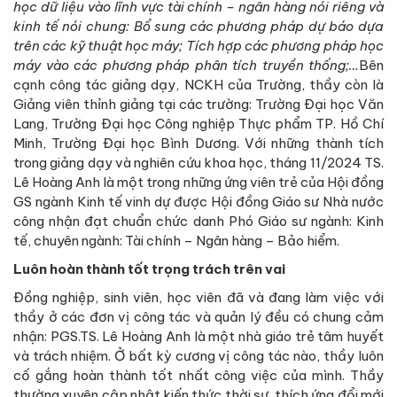
học dữ liệu vào lĩnh vực tài chính – ngân hàng nói riêng và
kinh tế nói chung: Bổ sung các phương pháp dự báo dựa
trên các kỹ thuật học máy; Tích hợp các phương pháp học
máy vào các phương pháp phân tích truyền thống;…
Bên
cạnh công tác giảng dạy, NCKH của Trường, thầy còn là
Giảng viên thỉnh giảng tại các trường: Trường Đại học Văn
Lang, Trường Đại học Công nghiệp Thực phẩm TP. Hồ Chí
Minh, Trường Đại học Bình Dương. Với những thành tích
trong giảng dạy và nghiên cứu khoa học, tháng 11/2024 TS.
Lê Hoàng Anh là một trong những ứng viên trẻ của Hội đồng
GS ngành Kinh tế vinh dự được Hội đồng Giáo sư Nhà nước
công nhận đạt chuẩn chức danh Phó Giáo sư ngành: Kinh
tế, chuyên ngành: Tài chính – Ngân hàng – Bảo hiểm.
Luôn hoàn thành tốt trọng trách trên vai
Đồng nghiệp, sinh viên, học viên đã và đang làm việc với
thầy ở các đơn vị công tác và quản lý đều có chung cảm
nhận: PGS.TS. Lê Hoàng Anh là một nhà giáo trẻ tâm huyết
và trách nhiệm. Ở bất kỳ cương vị công tác nào, thầy luôn
cố gắng hoàn thành tốt nhất công việc của mình. Thầy
thường xuyên cập nhật kiến thức thời sự, thích ứng đổi mới