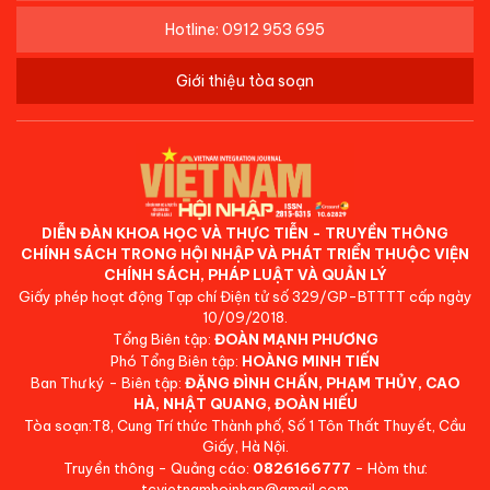
Hotline: 0912 953 695
Giới thiệu tòa soạn
DIỄN ĐÀN KHOA HỌC VÀ THỰC TIỄN - TRUYỀN THÔNG
CHÍNH SÁCH TRONG HỘI NHẬP VÀ PHÁT TRIỂN THUỘC VIỆN
CHÍNH SÁCH, PHÁP LUẬT VÀ QUẢN LÝ
Giấy phép hoạt động Tạp chí Điện tử số 329/GP-BTTTT cấp ngày
10/09/2018.
Tổng Biên tập:
ĐOÀN MẠNH PHƯƠNG
Phó Tổng Biên tập:
HOÀNG MINH TIẾN
Ban Thư ký - Biên tập:
ĐẶNG ĐÌNH CHẤN, PHẠM THỦY, CAO
HÀ, NHẬT QUANG, ĐOÀN HIẾU
Tòa soạn:T8, Cung Trí thức Thành phố, Số 1 Tôn Thất Thuyết, Cầu
Giấy, Hà Nội.
Truyền thông - Quảng cáo:
0826166777
- Hòm thư:
tcvietnamhoinhap@gmail.com