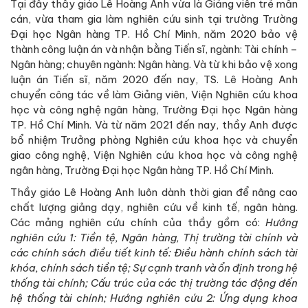
Tại đây thầy giáo Lê Hoàng Anh vừa là Giảng viên trẻ mẫn
cán, vừa tham gia làm nghiên cứu sinh tại trường Trường
Đại học Ngân hàng TP. Hồ Chí Minh, năm 2020 bảo vệ
thành công luận án và nhận bằng Tiến sĩ, ngành: Tài chính –
Ngân hàng; chuyên ngành: Ngân hàng. Và từ khi bảo vệ xong
luận án Tiến sĩ, năm 2020 đến nay, TS. Lê Hoàng Anh
chuyển công tác về làm Giảng viên, Viện Nghiên cứu khoa
học và công nghệ ngân hàng, Trường Đại học Ngân hàng
TP. Hồ Chí Minh. Và từ năm 2021 đến nay, thầy Anh được
bổ nhiệm Trưởng phòng Nghiên cứu khoa học và chuyển
giao công nghệ, Viện Nghiên cứu khoa học và công nghệ
ngân hàng, Trường Đại học Ngân hàng TP. Hồ Chí Minh.
Thầy giáo Lê Hoàng Anh luôn dành thời gian để nâng cao
chất lượng giảng dạy, nghiên cứu về kinh tế, ngân hàng.
Các mảng nghiên cứu chính của thầy gồm có:
Hướng
nghiên cứu 1: Tiền tệ, Ngân hàng, Thị trường tài chính và
các chính sách điều tiết kinh tế: Điều hành chính sách tài
khóa, chính sách tiền tệ; Sự cạnh tranh và ổn định trong hệ
thống tài chính; Cấu trúc của các thị trường tác động đến
hệ thống tài chính; Hướng nghiên cứu 2: Ứng dụng khoa