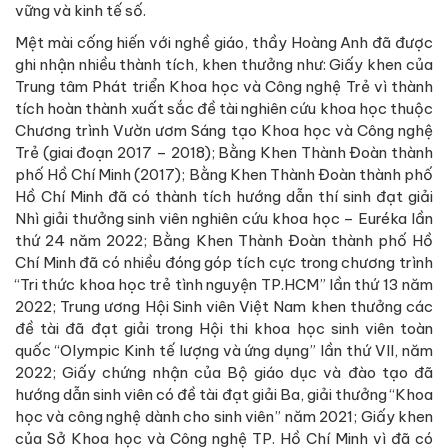
vững và kinh tế số.
Mệt mài cống hiến với nghề giáo, thầy Hoàng Anh đã được
ghi nhận nhiều thành tích, khen thưởng như: Giấy khen của
Trung tâm Phát triển Khoa học và Công nghệ Trẻ vì thành
tích hoàn thành xuất sắc đề tài nghiên cứu khoa học thuộc
Chương trình Vườn ươm Sáng tạo Khoa học và Công nghệ
Trẻ (giai đoạn 2017 – 2018); Bằng Khen Thành Đoàn thành
phố Hồ Chí Minh (2017); Bằng Khen Thành Đoàn thành phố
Hồ Chí Minh đã có thành tích hướng dẫn thí sinh đạt giải
Nhì giải thưởng sinh viên nghiên cứu khoa học – Euréka lần
thứ 24 năm 2022; Bằng Khen Thành Đoàn thành phố Hồ
Chí Minh đã có nhiều đóng góp tích cực trong chương trình
“Tri thức khoa học trẻ tình nguyện TP.HCM” lần thứ 13 năm
2022; Trung ương Hội Sinh viên Việt Nam khen thưởng các
đề tài đã đạt giải trong Hội thi khoa học sinh viên toàn
quốc “Olympic Kinh tế lượng và ứng dụng” lần thứ VII, năm
2022; Giấy chứng nhận của Bộ giáo dục và đào tạo đã
hướng dẫn sinh viên có đề tài đạt giải Ba, giải thưởng “Khoa
học và công nghệ dành cho sinh viên” năm 2021; Giấy khen
của Sở Khoa học và Công nghệ TP. Hồ Chí Minh vì đã có