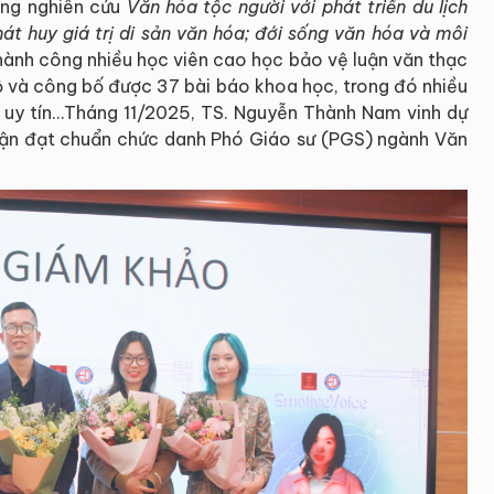
ớng nghiên cứu
Văn hóa tộc người v
ới
phát triển du lịch
át huy giá trị di sản văn hóa
; đ
ới sống văn hóa và môi
ành công nhiều học viên cao học bảo vệ luận văn thạc
Bộ và công bố được 37 bài báo khoa học, trong đó nhiều
ó uy tín…Tháng 11/2025, TS. Nguyễn Thành Nam vinh dự
ận đạt chuẩn chức danh Phó Giáo sư (PGS) ngành Văn