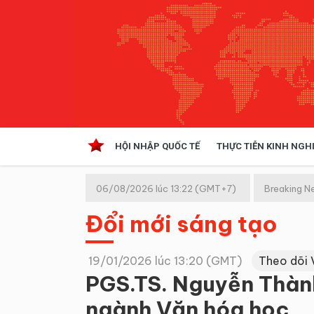
HỘI NHẬP QUỐC TẾ
THỰC TIỄN KINH NGH
HỘI NHẬP QUỐC TẾ
VĂN 
06/08/2026 lúc 13:22 (GMT+7)
Breaking N
Kinh tế hội nhập
Đổi mới sáng tạo
Doanh nghiệp
NGHIÊN CỨU PHÁP LUẬT
THỰC
19/01/2026 lúc 13:20 (GMT)
Theo dõi 
PGS.TS. Nguyễn Thàn
ngành Văn hóa học