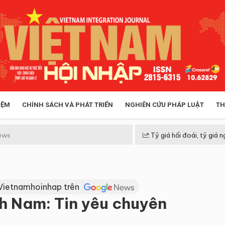
IỆM
CHÍNH SÁCH VÀ PHÁT TRIỂN
NGHIÊN CỨU PHÁP LUẬT
TH
HÓA XÃ HỘI
CHÍNH SÁCH
ews
Tỷ giá hối đoái, tỷ giá n
 TIỄN QUẢN LÝ
VIỆT NAM ĐIỂM ĐẾN
Vietnamhoinhap trên
h Nam: Tin yêu chuyên