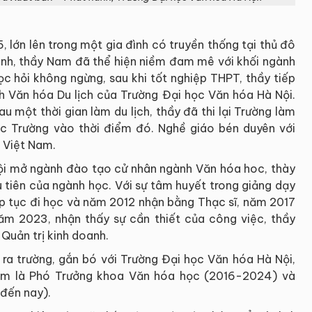
lớn lên trong một gia đình có truyền thống tại thủ đô
sinh, thầy Nam đã thể hiện niềm đam mê với khối ngành
ọc hỏi không ngừng, sau khi tốt nghiệp THPT, thầy tiếp
nh Văn hóa Du lịch của Trường Đại học Văn hóa Hà Nội.
 một thời gian làm du lịch, thầy đã thi lại Trường làm
c Trường vào thời điểm đó. Nghề giáo bén duyên với
a Việt Nam.
i mở ngành đào tạo cử nhân ngành Văn hóa hoc, thày
 tiên của ngành học. Với sự tâm huyết trong giảng dạy
ếp tục đi học và năm 2012 nhận bằng Thạc sĩ, năm 2017
ăm 2023, nhận thấy sự cần thiết của công việc, thầy
Quản trị kinh doanh.
 ra trường, gắn bó với Trường Đại học Văn hóa Hà Nội,
m là Phó Trưởng khoa Văn hóa học (2016-2024) và
đến nay).