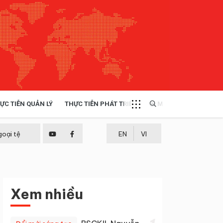
ỰC TIỄN QUẢN LÝ
THỰC TIỄN PHÁT TRIỂN
MULTIMEDIA
TÀI NGUYÊN - MÔI TRƯỜNG
goại tệ
EN
VI
THỰC TIỄN - KINH NGHIỆM
Xem nhiều