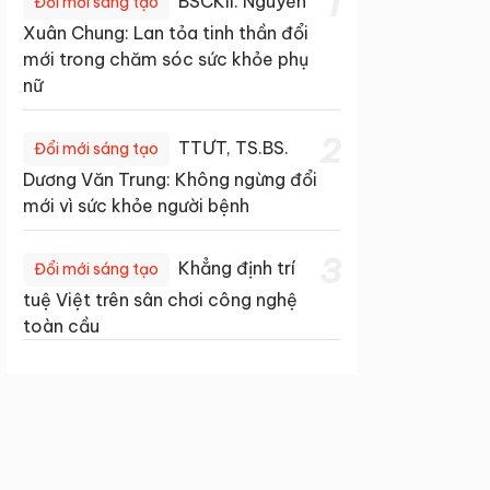
1
BSCKII. Nguyễn
Đổi mới sáng tạo
Xuân Chung: Lan tỏa tinh thần đổi
mới trong chăm sóc sức khỏe phụ
nữ
2
TTƯT, TS.BS.
Đổi mới sáng tạo
Dương Văn Trung: Không ngừng đổi
mới vì sức khỏe người bệnh
3
Khẳng định trí
Đổi mới sáng tạo
tuệ Việt trên sân chơi công nghệ
toàn cầu