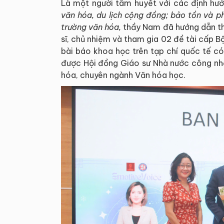
Là một người tâm huyết với các định hư
văn hóa, du lịch cộng đồng; b
ảo tồn
và
ph
trường văn hó
a,
thầy Nam đã hướng dẫn th
sĩ, chủ nhiệm và tham gia 02 đề tài cấp 
bài báo khoa học trên tạp chí quốc tế c
được Hội đồng Giáo sư Nhà nước công nh
hóa, chuyên ngành Văn hóa học.