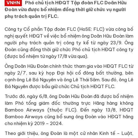
VNHN
Phó chủ tịch HĐQT Tập đoàn FLC Doãn Hữu
Đoàn vừa được bổ nhiệm đồng thời giữ chức vụ người
phụ trách quản trị FLC.
Công ty Cổ phần Tập đoàn FLC (HoSE: FLC) vừa công bố
nghị quyết HĐQT về việc bổ nhiệm ông Doãn Hữu Đoàn làm
người phụ trách quản trị công ty kể từ ngày 23/9. Ông
Đoàn cũng đồng thời giữ chức Phó chủ tịch HĐQT công ty
(được bổ nhiệm từ ngày 17/8 vừa qua).
Ông Doãn Hữu Đoàn chính thức tham gia vào HĐQT FLC từ
ngày 2/7, sau kỳ họp Đại hội cổ đông bất thường, bên
cạnh ông Lê Bá Nguyên và ông Lê Thái Sâm. Sau đó, ông Lê
Bá Nguyên được bầu giữ chức Chủ tịch HĐQT FLC.
Trước đó, ngày 6/8, ông Doãn Hữu Đoàn đã được bổ nhiệm
làm Phó tổng giám đốc thường trực Hãng hàng không
Bamboo Airways (thuộc FLC). Đến ngày 13/8, HĐQT
Bamboo Airways cũng bổ sung ông Đoàn vào HĐQT hãng
cho nhiệm kỳ 2019 – 2024.
Theo giới thiệu, ông Đoàn là một cử nhân Kinh tế - Luật,