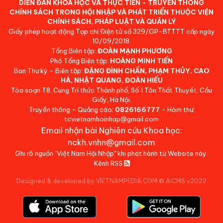
DIỄN ĐÀN KHOA HỌC VÀ THỰC TIỄN - TRUYỀN THÔNG
CHÍNH SÁCH TRONG HỘI NHẬP VÀ PHÁT TRIỂN THUỘC VIỆN
CHÍNH SÁCH, PHÁP LUẬT VÀ QUẢN LÝ
Giấy phép hoạt động Tạp chí Điện tử số 329/GP-BTTTT cấp ngày
10/09/2018.
Tổng Biên tập:
ĐOÀN MẠNH PHƯƠNG
Phó Tổng Biên tập:
HOÀNG MINH TIẾN
Ban Thư ký - Biên tập:
ĐẶNG ĐÌNH CHẤN, PHẠM THỦY, CAO
HÀ, NHẬT QUANG, ĐOÀN HIẾU
Tòa soạn:T8, Cung Trí thức Thành phố, Số 1 Tôn Thất Thuyết, Cầu
Giấy, Hà Nội.
Truyền thông - Quảng cáo:
0826166777
- Hòm thư:
tcvietnamhoinhap@gmail.com
Email nhận bài Nghiên cứu Khoa học:
nckh.vnhn@gmail.com
Ghi rõ nguồn "Việt Nam Hội Nhập" khi phát hành từ Website này.
Kênh RSS
Designed & developed by VIETNAMPEDIA.COM
©
AICMS v2022