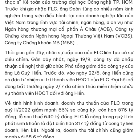
thạc sĩ Kế toán của trường đại học Công nghệ TP. HCM.
Trước khi gia nhập FLC, ông Đoàn từng có nhiều năm kinh
nghiệm trong việc điều hành tại các doanh nghiệp lớn của
Việt Nam trong lĩnh vực tài chính, ngân hàng, dịch vụ như:
Ngân hàng thương mại cổ phần Á Châu (ACB), Công ty
Chứng khoán Ngân hàng Ngoại Thương Việt Nam (VCBS),
Công ty Chứng khoán MB (MBS)…
Thời gian gần đây, nhân sự cấp cao của FLC liên tục có sự
điều chỉnh. Gần đây nhất, ngày 19/9, công ty đã chấp
thuận đề nghị thôi giữ chức Phó tổng giám đốc công ty của
ông Lã Quý Hiển. Trước đó, vào ngày 22/6, ông Hiển cũng
có đơn từ nhiệm vị trí thành viên HĐQT của FLC. Đại hội cổ
đông bất thường ngày 2/7 đã chính thức miễn nhiệm chức
vụ thành viên HĐQT đối với ông Hiển.
Về tình hình kinh doanh, doanh thu thuần của FLC trong
quý II/2022 giảm mạnh 66% so cùng kỳ, còn hơn 576 tỷ
đồng, lỗ sau thuế 640 tỷ đồng. FLC lỗ nặng trong quý II do
phát sinh khoản lỗ đột biến hơn 317 tỷ đồng từ công ty liên
doanh, liên kết. Ngoài ra, doanh thu tài chính cũng giảm
mạnh với 65,6 tỷ đồng.