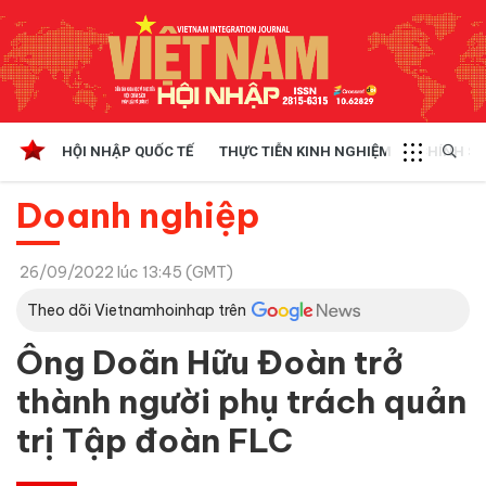
HỘI NHẬP QUỐC TẾ
THỰC TIỄN KINH NGHIỆM
CHÍNH SÁ
Doanh nghiệp
26/09/2022 lúc 13:45 (GMT)
Theo dõi Vietnamhoinhap trên
Ông Doãn Hữu Đoàn trở
thành người phụ trách quản
trị Tập đoàn FLC