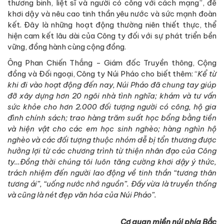
thương binh, liệt sĩ và người có công với cách mạng”, để
khơi dậy và nêu cao tinh thần yêu nước và sức mạnh đoàn
kết. Đây là những hoạt động thường niên thiết thực, thể
hiện cam kết lâu dài của Công ty đối với sự phát triển bền
vững, đồng hành cùng cộng đồng.
Ông Phan Chiến Thắng - Giám đốc Truyền thông, Cộng
đồng và Đối ngoại, Công ty Núi Pháo cho biết thêm: “
Kể từ
khi đi vào hoạt động đến nay, Núi Pháo đã chung tay giúp
đỡ xây dựng hơn 20 ngôi nhà tình nghĩa; khám và tư vấn
sức khỏe cho hơn 2.000 đối tượng người có công, hộ gia
đình chính sách; trao hàng trăm suất học bổng bằng tiền
và hiện vật cho các em học sinh nghèo; hàng nghìn hộ
nghèo và các đối tượng thuộc nhóm dễ bị tổn thương được
hưởng lợi từ các chương trình từ thiện nhân đạo của Công
ty…Đồng thời chúng tôi luôn tăng cường khơi dậy ý thức,
trách nhiệm đến người lao động về tinh thần “tương thân
tương ái”, “uống nước nhớ nguồn”. Đấy vừa là truyền thống
và cũng là nét đẹp văn hóa của Núi Pháo”.
Cơ quan miền núi phía Bắc