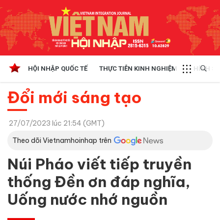
HỘI NHẬP QUỐC TẾ
THỰC TIỄN KINH NGHIỆM
CHÍNH SÁ
Đổi mới sáng tạo
27/07/2023 lúc 21:54 (GMT)
Theo dõi Vietnamhoinhap trên
Núi Pháo viết tiếp truyền
thống Đền ơn đáp nghĩa,
Uống nước nhớ nguồn