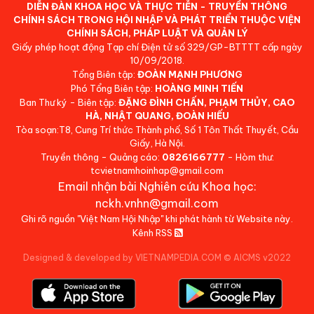
DIỄN ĐÀN KHOA HỌC VÀ THỰC TIỄN - TRUYỀN THÔNG
CHÍNH SÁCH TRONG HỘI NHẬP VÀ PHÁT TRIỂN THUỘC VIỆN
CHÍNH SÁCH, PHÁP LUẬT VÀ QUẢN LÝ
Giấy phép hoạt động Tạp chí Điện tử số 329/GP-BTTTT cấp ngày
10/09/2018.
Tổng Biên tập:
ĐOÀN MẠNH PHƯƠNG
Phó Tổng Biên tập:
HOÀNG MINH TIẾN
Ban Thư ký - Biên tập:
ĐẶNG ĐÌNH CHẤN, PHẠM THỦY, CAO
HÀ, NHẬT QUANG, ĐOÀN HIẾU
Tòa soạn:T8, Cung Trí thức Thành phố, Số 1 Tôn Thất Thuyết, Cầu
Giấy, Hà Nội.
Truyền thông - Quảng cáo:
0826166777
- Hòm thư:
tcvietnamhoinhap@gmail.com
Email nhận bài Nghiên cứu Khoa học:
nckh.vnhn@gmail.com
Ghi rõ nguồn "Việt Nam Hội Nhập" khi phát hành từ Website này.
Kênh RSS
Designed & developed by VIETNAMPEDIA.COM
©
AICMS v2022