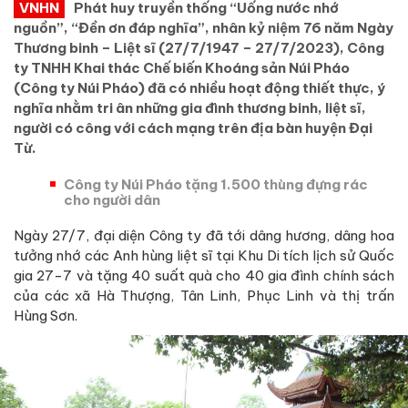
VNHN
Phát huy truyền thống “Uống nước nhớ
nguồn”, “Đền ơn đáp nghĩa”, nhân kỷ niệm 76 năm Ngày
Thương binh – Liệt sĩ (27/7/1947 – 27/7/2023), Công
ty TNHH Khai thác Chế biến Khoáng sản Núi Pháo
(Công ty Núi Pháo) đã có nhiều hoạt động thiết thực, ý
nghĩa nhằm tri ân những gia đình thương binh, liệt sĩ,
người có công với cách mạng trên địa bàn huyện Đại
Từ.
Công ty Núi Pháo tặng 1.500 thùng đựng rác
cho người dân
Ngày 27/7, đại diện Công ty đã tới dâng hương, dâng hoa
tưởng nhớ các Anh hùng liệt sĩ tại Khu Di tích lịch sử Quốc
gia 27-7 và tặng 40 suất quà cho 40 gia đình chính sách
của các xã Hà Thượng, Tân Linh, Phục Linh và thị trấn
Hùng Sơn.