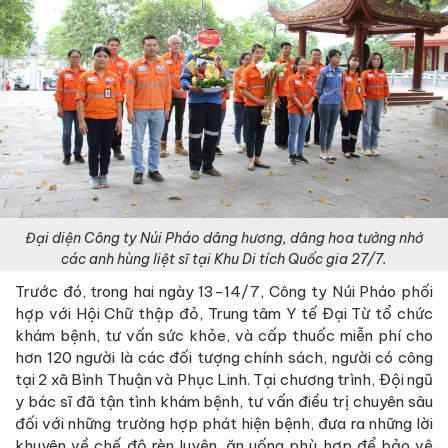
Đại diện Công ty Núi Pháo dâng hương, dâng hoa tưởng nhớ
các anh hùng liệt sĩ tại Khu Di tích Quốc gia 27/7.
Trước đó, trong hai ngày 13-14/7, Công ty Núi Pháo phối
hợp với Hội Chữ thập đỏ, Trung tâm Y tế Đại Từ tổ chức
khám bệnh, tư vấn sức khỏe, và cấp thuốc miễn phí cho
hơn 120 người là các đối tượng chính sách, người có công
tại 2 xã Bình Thuận và Phục Linh. Tại chương trình, Đội ngũ
y bác sĩ đã tận tình khám bệnh, tư vấn điều trị chuyên sâu
đối với những trường hợp phát hiện bệnh, đưa ra những lời
khuyên về chế độ rèn luyện, ăn uống phù hợp để bảo vệ