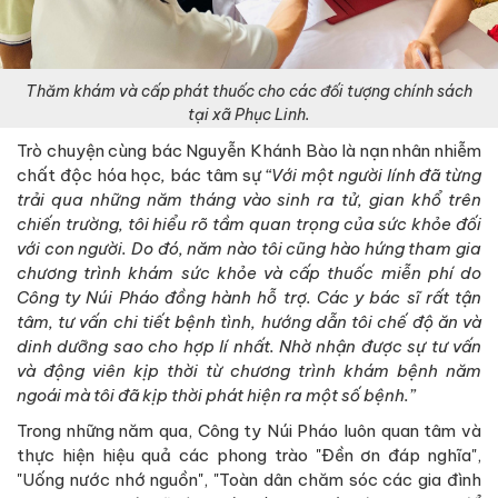
Thăm khám và cấp phát thuốc cho các đối tượng chính sách
tại xã Phục Linh.
Trò chuyện cùng bác Nguyễn Khánh Bào là nạn nhân nhiễm
chất độc hóa học
,
bác tâm sự
“Với một người lính đã từng
trải qua những năm tháng vào sinh ra tử, gian khổ trên
chiến trường, tôi hiểu rõ tầm quan trọng của sức khỏe đối
với con người. Do đó, năm nào tôi cũng hào hứng tham gia
chương trình khám sức khỏe và cấp thuốc miễn phí do
Công ty Núi Pháo đồng hành hỗ trợ. Các y bác sĩ rất tận
tâm, tư vấn chi tiết bệnh tình, hướng dẫn tôi chế độ ăn và
dinh dưỡng sao cho hợp lí nhất. Nhờ nhận được sự tư vấn
và động viên kịp thời từ chương trình khám bệnh năm
ngoái mà tôi đã kịp thời phát hiện ra một số bệnh.”
Trong những năm qua, Công ty Núi Pháo luôn quan tâm và
thực hiện hiệu quả các phong trào "Đền ơn đáp nghĩa",
"Uống nước nhớ nguồn", "Toàn dân chăm sóc các gia đình