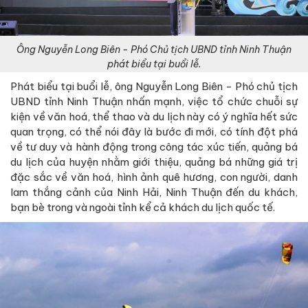
Ông Nguyễn Long Biên - Phó Chủ tịch UBND tỉnh Ninh Thuận
phát biểu tại buổi lễ.
Phát biểu tại buổi lễ, ông Nguyễn Long Biên - Phó chủ tịch
UBND tỉnh Ninh Thuận nhấn mạnh, việc tổ chức chuỗi sự
kiện về văn hoá, thể thao và du lịch này có ý nghĩa hết sức
quan trọng, có thể nói đây là bước đi mới, có tính đột phá
về tư duy và hành động trong công tác xúc tiến, quảng bá
du lịch của huyện nhằm giới thiệu, quảng bá những giá trị
đặc sắc về văn hoá, hình ảnh quê hương, con người, danh
lam thắng cảnh của Ninh Hải, Ninh Thuận đến du khách,
bạn bè trong và ngoài tỉnh kể cả khách du lịch quốc tế.