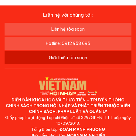
Liên hệ với chúng tôi:
Liên hệ tòa soạn
Hotline: 0912 953 695
Giới thiệu tòa soạn
DIỄN ĐÀN KHOA HỌC VÀ THỰC TIỄN - TRUYỀN THÔNG
CHÍNH SÁCH TRONG HỘI NHẬP VÀ PHÁT TRIỂN THUỘC VIỆN
CHÍNH SÁCH, PHÁP LUẬT VÀ QUẢN LÝ
Giấy phép hoạt động Tạp chí Điện tử số 329/GP-BTTTT cấp ngày
10/09/2018.
Tổng Biên tập:
ĐOÀN MẠNH PHƯƠNG
Phó Tổng Biên tập:
HOÀNG MINH TIẾN