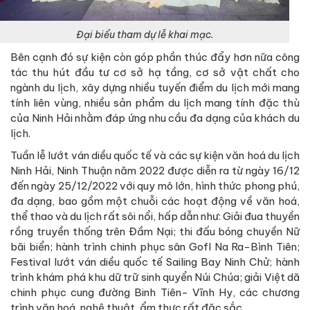
Đại biểu tham dự lễ khai mạc.
Bên cạnh đó sự kiện còn góp phần thúc đẩy hơn nữa công
tác thu hút đầu tư cơ sở hạ tầng, cơ sở vật chất cho
ngành du lịch, xây dựng nhiều tuyến điểm du lịch mới mang
tính liên vùng, nhiều sản phẩm du lịch mang tính đặc thù
của Ninh Hải nhằm đáp ứng nhu cầu đa dạng của khách du
lịch.
Tuần lễ lướt ván diều quốc tế và các sự kiện văn hoá du lịch
Ninh Hải, Ninh Thuận năm 2022 được diễn ra từ ngày 16/12
đến ngày 25/12/2022 với quy mô lớn, hình thức phong phú,
đa dạng, bao gồm một chuỗi các hoạt động về văn hoá,
thể thao và du lịch rất sôi nổi, hấp dẫn như: Giải đua thuyền
rồng truyền thống trên Đầm Nại; thi đấu bóng chuyền Nữ
bãi biển; hành trình chinh phục sân Gofl Na Ra-Bình Tiên;
Festival lướt ván diều quốc tế Sailing Bay Ninh Chử; hành
trình khám phá khu dữ trữ sinh quyển Núi Chúa; giải Việt dã
chinh phục cung đường Binh Tiên- Vĩnh Hy, các chương
trình văn hoá, nghệ thuật, ẩm thực rất đặc sắc.