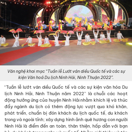
Văn nghệ khai mạc “Tuần lễ Lướt ván diều Quốc tế và các sự
kiện Văn hoá Du lịch Ninh Hải, Ninh Thuận 2022”.
“Tuần lễ lướt ván diều Quốc tế và các sự kiện văn hóa Du
lịch Ninh Hải, Ninh Thuận năm 2022” là chuỗi các hoạt
động hưởng ứng của huyện Ninh Hải nhằm khích lệ và thúc
đẩy ngành du lịch có thêm động lực vượt qua khó khăn,
phát triển, chuẩn bị đón khách du lịch quốc tế, du khách
trong và ngoài tỉnh; xây dựng hình ảnh quê hương con người
Ninh Hải là điểm đến an toàn, thân thiện, hấp dẫn với bạn