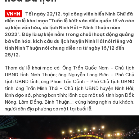
VNHN
Tối ngày 22/12, tại công viên biển Ninh Chữ đã
diễn ra lễ khai mạc "Tuần lễ lướt ván diều quốc tế và các
sự kiện văn hóa, du lịch Ninh Hải – Ninh Thuận năm
2022". Đây là sự kiện nằm trong chuỗi hoạt động quảng
bá văn hóa, kích cầu du lịch huyện Ninh Hải nói riêng và
tỉnh Ninh Thuận nói chung diễn ra từ ngày 16/12 đến
25/12.
Tham dự lễ khai mạc có: Ông Trần Quốc Nam - Chủ tịch
UBND tỉnh Ninh Thuận; ông Nguyễn Long Biên - Phó Chủ
tịch UBND tỉnh; ông Phan Tấn Cảnh - Phó Chủ tịch UBND
tỉnh; ông Trần Minh Thái - Chủ tịch UBND huyện Ninh Hải;
lãnh đạo sở, phòng ban tỉnh; lãnh đạo một số tỉnh bạn Đắk
Nông, Lâm Đồng, Bình Thuận...; cùng hàng nghìn du khách,
người dân địa phương có mặt tại buổi lễ.