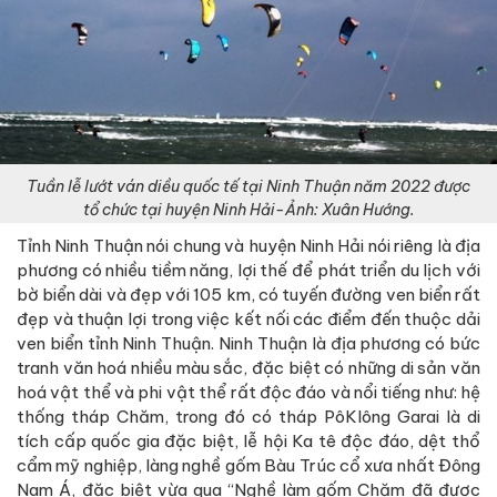
Tuần lễ lướt ván diều quốc tế tại Ninh Thuận năm 2022 được
tổ chức tại huyện Ninh Hải-Ảnh: Xuân Hướng.
Tỉnh Ninh Thuận nói chung và huyện Ninh Hải nói riêng là địa
phương có nhiều tiềm năng, lợi thế để phát triển du lịch với
bờ biển dài và đẹp với 105 km, có tuyến đường ven biển rất
đẹp và thuận lợi trong việc kết nối các điểm đến thuộc dải
ven biển tỉnh Ninh Thuận. Ninh Thuận là địa phương có bức
tranh văn hoá nhiều màu sắc, đặc biệt có những di sản văn
hoá vật thể và phi vật thể rất độc đáo và nổi tiếng như: hệ
thống tháp Chăm, trong đó có tháp PôKlông Garai là di
tích cấp quốc gia đặc biệt, lễ hội Ka tê độc đáo, dệt thổ
cẩm mỹ nghiệp, làng nghề gốm Bàu Trúc cổ xưa nhất Đông
Nam Á, đặc biệt vừa qua “Nghề làm gốm Chăm đã được