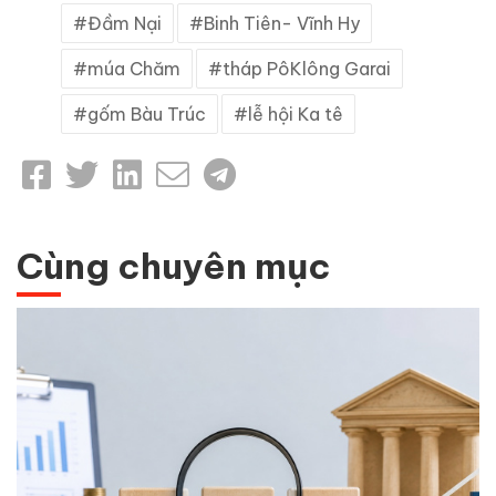
Đầm Nại
Binh Tiên- Vĩnh Hy
múa Chăm
tháp PôKlông Garai
gốm Bàu Trúc
lễ hội Ka tê
Cùng chuyên mục