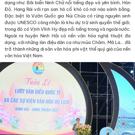
dạng như: Bãi biển Ninh Chử nổi tiếng đẹp và yên bình, Hòn
Đỏ, Hang Rái với rạn san hô cổ khó có nơi nào sánh bằng.
Đặc biệt là Vườn Quốc gia Núi Chúa có rừng nguyên sinh
được UNESCO công nhận là khu dự trữ sinh quyển thế giới,
trong đó có Vịnh Vĩnh Hy đẹp nổi tiếng trong và ngoài nước.
Ngoài ra huyện Ninh Hải có nền văn hóa nghệ thuật đa
dạng, với những làn điệu dân ca như múa Chăm, Mã La… đã
trở thành những di sản văn hóa phi vật thể quý giá của nền
văn hóa Việt Nam.