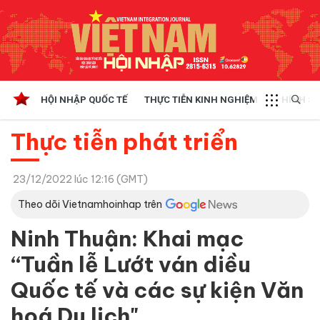
HỘI NHẬP QUỐC TẾ
THỰC TIỄN KINH NGHIỆM
CHÍNH SÁ
Thực tiễn phát triển
23/12/2022 lúc 12:16 (GMT)
Theo dõi Vietnamhoinhap trên
Ninh Thuận: Khai mạc
“Tuần lễ Lướt ván diều
Quốc tế và các sự kiện Văn
hoá Du lịch"