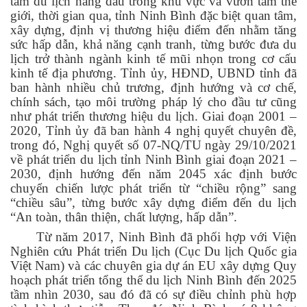
tâm du lịch hàng đầu trong khu vực và vươn tầm thế
giới, thời gian qua, tỉnh Ninh Bình đặc biệt quan tâm,
xây dựng, định vị thương hiệu điểm đến nhằm tăng
sức hấp dẫn, khả năng cạnh tranh, từng bước đưa du
lịch trở thành ngành kinh tế mũi nhọn trong cơ cấu
kinh tế địa phương. Tỉnh ủy, HĐND, UBND tỉnh đã
ban hành nhiều chủ trương, định hướng và cơ chế,
chính sách, tạo môi trường pháp lý cho đầu tư cũng
như phát triển thương hiệu du lịch. Giai đoạn 2001 –
2020, Tỉnh ủy đã ban hành 4 nghị quyết chuyên đề,
trong đó, Nghị quyết số 07-NQ/TU ngày 29/10/2021
về phát triển du lịch tỉnh Ninh Bình giai đoạn 2021 –
2030, định hướng đến năm 2045 xác định bước
chuyển chiến lược phát triển từ “chiều rộng” sang
“chiều sâu”, từng bước xây dựng điểm đến du lịch
“An toàn, thân thiện, chất lượng, hấp dẫn”.
Từ năm 2017, Ninh Bình đã phối hợp với Viện
Nghiên cứu Phát triển Du lịch (Cục Du lịch Quốc gia
Việt Nam) và các chuyên gia dự án EU xây dựng Quy
hoạch phát triển tổng thể du lịch Ninh Bình đến 2025
tầm nhìn 2030, sau đó đã có sự điều chỉnh phù hợp