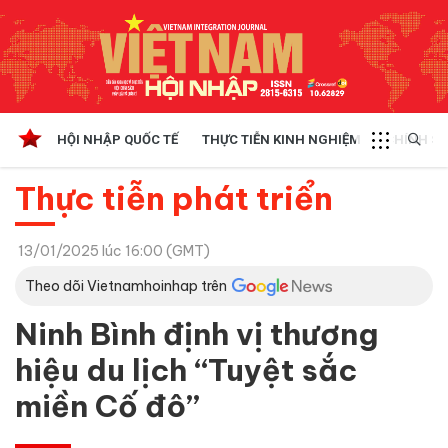
HỘI NHẬP QUỐC TẾ
THỰC TIỄN KINH NGHIỆM
CHÍNH SÁ
Thực tiễn phát triển
13/01/2025 lúc 16:00 (GMT)
Theo dõi Vietnamhoinhap trên
Ninh Bình định vị thương
hiệu du lịch “Tuyệt sắc
miền Cố đô”