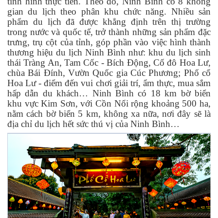
tình hình thực tiễn. Theo đó, Ninh Bình có 8 không
gian du lịch theo phân khu chức năng. Nhiều sản
phẩm du lịch đã được khẳng định trên thị trường
trong nước và quốc tế, trở thành những sản phẩm đặc
trưng, trụ cột của tỉnh, góp phần vào việc hình thành
thương hiệu du lịch Ninh Bình như: khu du lịch sinh
thái Tràng An, Tam Cốc - Bích Động, Cố đô Hoa Lư,
chùa Bái Đính, Vườn Quốc gia Cúc Phương; Phố cổ
Hoa Lư - điểm đến vui chơi giải trí, ẩm thực, mua sắm
hấp dẫn du khách… Ninh Bình có 18 km bờ biển
khu vực Kim Sơn, với Cồn Nổi rộng khoảng 500 ha,
nằm cách bờ biển 5 km, không xa nữa, nơi đây sẽ là
địa chỉ du lịch hết sức thú vị của Ninh Bình…