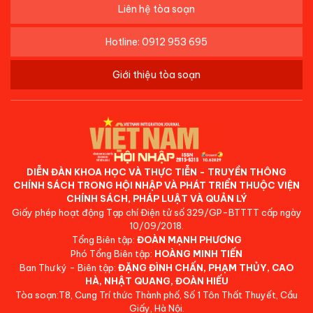
Liên hệ tòa soạn
Hotline: 0912 953 695
Giới thiệu tòa soạn
DIỄN ĐÀN KHOA HỌC VÀ THỰC TIỄN - TRUYỀN THÔNG
CHÍNH SÁCH TRONG HỘI NHẬP VÀ PHÁT TRIỂN THUỘC VIỆN
CHÍNH SÁCH, PHÁP LUẬT VÀ QUẢN LÝ
Giấy phép hoạt động Tạp chí Điện tử số 329/GP-BTTTT cấp ngày
10/09/2018.
Tổng Biên tập:
ĐOÀN MẠNH PHƯƠNG
Phó Tổng Biên tập:
HOÀNG MINH TIẾN
Ban Thư ký - Biên tập:
ĐẶNG ĐÌNH CHẤN, PHẠM THỦY, CAO
HÀ, NHẬT QUANG, ĐOÀN HIẾU
Tòa soạn:T8, Cung Trí thức Thành phố, Số 1 Tôn Thất Thuyết, Cầu
Giấy, Hà Nội.