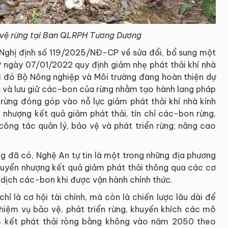
 vệ rừng tại Ban QLRPH Tương Dương
Nghị định số 119/2025/NĐ-CP về sửa đổi, bổ sung một
ngày 07/01/2022 quy định giảm nhẹ phát thải khí nhà
i đó Bộ Nông nghiệp và Môi trường đang hoàn thiện dự
hụ và lưu giữ các-bon của rừng nhằm tạo hành lang pháp
ủ rừng đóng góp vào nỗ lực giảm phát thải khí nhà kính
n nhượng kết quả giảm phát thải, tín chỉ các-bon rừng,
công tác quản lý, bảo vệ và phát triển rừng; nâng cao
ng đã có, Nghệ An tự tin là một trong những địa phương
chuyển nhượng kết quả giảm phát thải thông qua các cơ
dịch các-bon khi được vận hành chính thức.
ỉ là cơ hội tài chính, mà còn là chiến lược lâu dài để
nhiệm vụ bảo vệ, phát triển rừng, khuyến khích các mô
am kết phát thải ròng bằng không vào năm 2050 theo