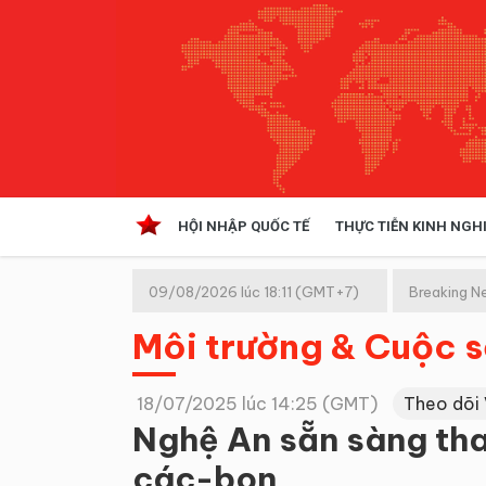
HỘI NHẬP QUỐC TẾ
THỰC TIỄN KINH NGH
HỘI NHẬP QUỐC TẾ
VĂN 
09/08/2026 lúc 18:11 (GMT+7)
Breaking N
Kinh tế hội nhập
Môi trường & Cuộc 
Doanh nghiệp
NGHIÊN CỨU PHÁP LUẬT
THỰC
18/07/2025 lúc 14:25 (GMT)
Theo dõi
Nghệ An sẵn sàng tham
các-bon