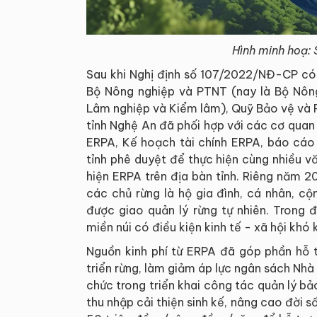
Hình minh hoạ: 
Sau khi Nghị định số 107/2022/NĐ-CP có h
Bộ Nông nghiệp và PTNT (nay là Bộ Nông
Lâm nghiệp và Kiểm lâm), Quỹ Bảo vệ và P
tỉnh Nghệ An đã phối hợp với các cơ quan
ERPA, Kế hoạch tài chính ERPA, báo cáo 
tỉnh phê duyệt để thực hiện cùng nhiều v
hiện ERPA trên địa bàn tỉnh. Riêng năm 2
các chủ rừng là hộ gia đình, cá nhân, c
được giao quản lý rừng tự nhiên. Trong 
miền núi có điều kiện kinh tế - xã hội khó 
Nguồn kinh phí từ ERPA đã góp phần hỗ t
triển rừng, làm giảm áp lực ngân sách Nhà
chức trong triển khai công tác quản lý bả
thu nhập cải thiện sinh kế, nâng cao đời s