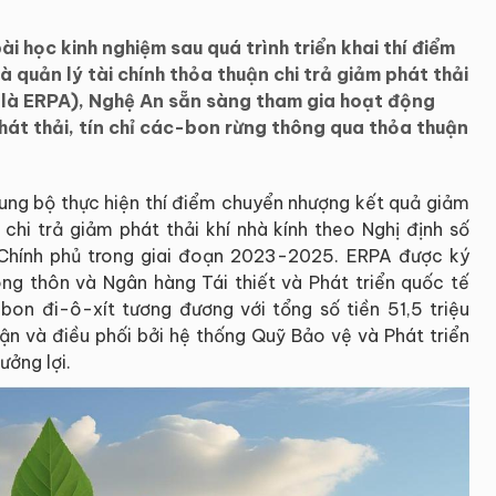
i học kinh nghiệm sau quá trình triển khai thí điểm
 quản lý tài chính thỏa thuận chi trả giảm phát thải
t là ERPA), Nghệ An sẵn sàng tham gia hoạt động
hát thải, tín chỉ các-bon rừng thông qua thỏa thuận
rung bộ thực hiện thí điểm chuyển nhượng kết quả giảm
 chi trả giảm phát thải khí nhà kính theo Nghị định số
hính phủ trong giai đoạn 2023-2025. ERPA được ký
ông thôn và Ngân hàng Tái thiết và Phát triển quốc tế
on đi-ô-xít tương đương với tổng số tiền 51,5 triệu
ận và điều phối bởi hệ thống Quỹ Bảo vệ và Phát triển
ưởng lợi.