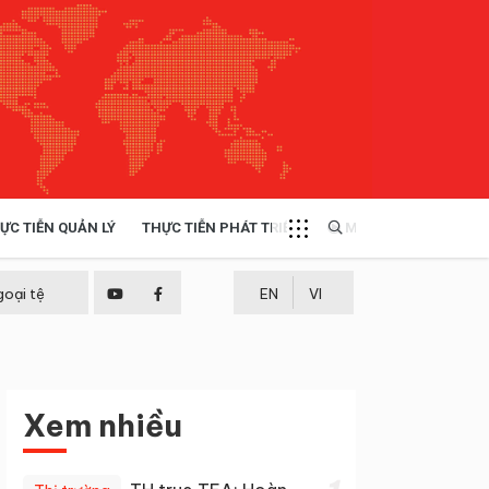
ỰC TIỄN QUẢN LÝ
THỰC TIỄN PHÁT TRIỂN
MULTIMEDIA
TÀI NGUYÊN - MÔI TRƯỜNG
goại tệ
EN
VI
THỰC TIỄN - KINH NGHIỆM
Xem nhiều