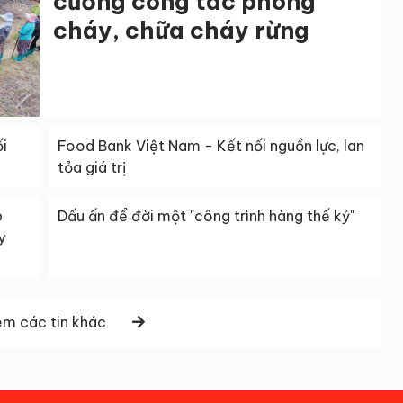
cường công tác phòng
cháy, chữa cháy rừng
i
Food Bank Việt Nam - Kết nối nguồn lực, lan
tỏa giá trị
p
Dấu ấn để đời một "công trình hàng thế kỷ"
y
m các tin khác