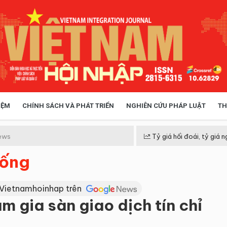
IỆM
CHÍNH SÁCH VÀ PHÁT TRIỂN
NGHIÊN CỨU PHÁP LUẬT
TH
HÓA XÃ HỘI
CHÍNH SÁCH
ews
Tỷ giá hối đoái, tỷ giá n
sống
 TIỄN QUẢN LÝ
VIỆT NAM ĐIỂM ĐẾN
 Vietnamhoinhap trên
 gia sàn giao dịch tín chỉ