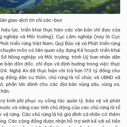
Sàn giao dịch tín chỉ các-bon
iệu lực, triển khai thực hiện các văn bản chỉ đạo của
 nghiệp và Môi trường), Cục Lâm nghiệp (nay là Cục
hát triển rừng Việt Nam; Quỹ Bảo vệ và Phát triển rừng
 chuyên môn có liên quan xây dựng Kế hoạch triển khai
Sở Nông nghiệp và Môi trường, trình Uỷ ban nhân dân
ăn bản đôn đốc, chỉ đạo và định hướng trong việc thực
024, Nghệ An đã thực hiện chi trả hơn 173 tỷ đồng cho
ộng đồng dân cư thôn, chủ rừng là tổ chức và UBND xã
đó, phần lớn dành cho các địa bàn vùng sâu, vùng xa,
khăn.
rợ kinh phí phục vụ công tác quản lý, bảo vệ và phát
 nước và nâng cao tính chủ động của các chủ rừng là tổ
o vệ rừng. Các chủ rừng là hộ gia đình cá nhân có thêm
ống. Các cộng đồng được nhận hỗ trợ sinh kế với số tiền