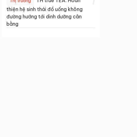
1
TH true TEA: Hoàn
Thị trường
thiện hệ sinh thái đồ uống không
đường hướng tới dinh dưỡng cân
bằng