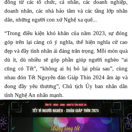
đồng từ các tổ chức, cá nhân, các doanh nghiệp,
doanh nhân, các nhà hảo tâm và các tầng lớp nhân
dân, những người con xứ Nghệ xa quê...
“Trong điều kiện khó khăn của năm 2023, sự đóng
góp trên lại càng có ý nghĩa, thể hiện nghĩa cử cao
đẹp và đầy tình nhân ái đáng trân trọng. Mỗi món quà
dù ít, dù nhiều sẽ góp phần giúp người nghèo “ai
cũng có Tết”, “không ai bị bỏ lại phía sau”, cùng
nhau đón Tết Nguyên đán Giáp Thìn 2024 ấm áp và
đong đầy yêu thương”, Chủ tịch Ủy ban nhân dân
tỉnh Nghệ An nhấn mạnh.