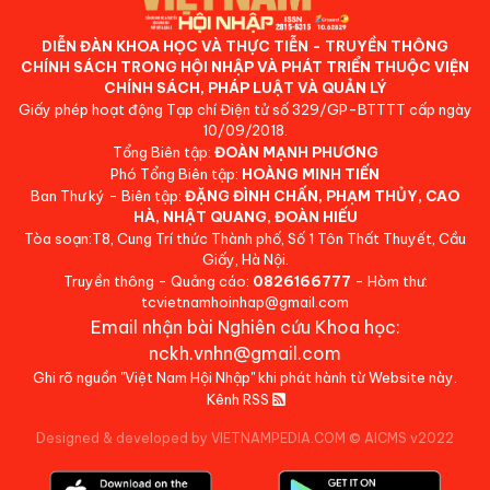
DIỄN ĐÀN KHOA HỌC VÀ THỰC TIỄN - TRUYỀN THÔNG
CHÍNH SÁCH TRONG HỘI NHẬP VÀ PHÁT TRIỂN THUỘC VIỆN
CHÍNH SÁCH, PHÁP LUẬT VÀ QUẢN LÝ
Giấy phép hoạt động Tạp chí Điện tử số 329/GP-BTTTT cấp ngày
10/09/2018.
Tổng Biên tập:
ĐOÀN MẠNH PHƯƠNG
Phó Tổng Biên tập:
HOÀNG MINH TIẾN
Ban Thư ký - Biên tập:
ĐẶNG ĐÌNH CHẤN, PHẠM THỦY, CAO
HÀ, NHẬT QUANG, ĐOÀN HIẾU
Tòa soạn:T8, Cung Trí thức Thành phố, Số 1 Tôn Thất Thuyết, Cầu
Giấy, Hà Nội.
Truyền thông - Quảng cáo:
0826166777
- Hòm thư:
tcvietnamhoinhap@gmail.com
Email nhận bài Nghiên cứu Khoa học:
nckh.vnhn@gmail.com
Ghi rõ nguồn "Việt Nam Hội Nhập" khi phát hành từ Website này.
Kênh RSS
Designed & developed by VIETNAMPEDIA.COM
©
AICMS v2022