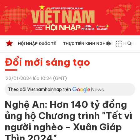
HỘI NHẬP QUỐC TẾ
THỰC TIỄN KINH NGHIỆM
CHÍNH SÁ
Đổi mới sáng tạo
22/01/2024 lúc 10:24 (GMT)
Theo dõi Vietnamhoinhap trên
Nghệ An: Hơn 140 tỷ đồng
ủng hộ Chương trình "Tết vì
người nghèo - Xuân Giáp
Thìn 2024"