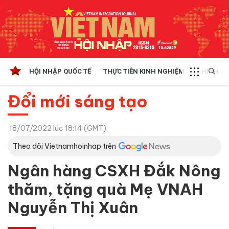
HỘI NHẬP QUỐC TẾ
THỰC TIỄN KINH NGHIỆM
CHÍNH SÁ
Đổi mới sáng tạo
18/07/2022 lúc 18:14 (GMT)
Theo dõi Vietnamhoinhap trên
Ngân hàng CSXH Đắk Nông
thăm, tặng quà Mẹ VNAH
Nguyễn Thị Xuân