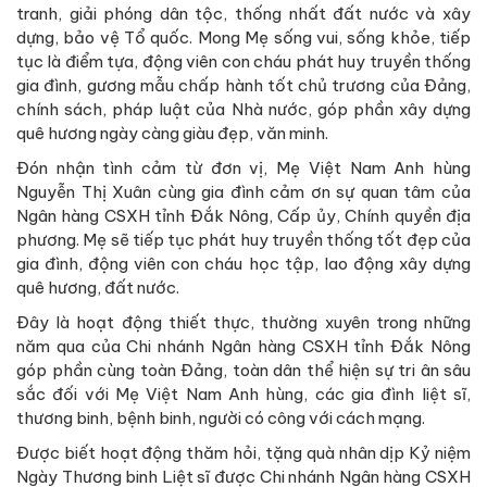
tranh, giải phóng dân tộc, thống nhất đất nước và xây
dựng, bảo vệ Tổ quốc. Mong Mẹ sống vui, sống khỏe, tiếp
tục là điểm tựa, động viên con cháu phát huy truyền thống
gia đình, gương mẫu chấp hành tốt chủ trương của Đảng,
chính sách, pháp luật của Nhà nước, góp phần xây dựng
quê hương ngày càng giàu đẹp, văn minh.
Đón nhận tình cảm từ đơn vị, Mẹ Việt Nam Anh hùng
Nguyễn Thị Xuân cùng gia đình cảm ơn sự quan tâm của
Ngân hàng CSXH tỉnh Đắk Nông, Cấp ủy, Chính quyền địa
phương. Mẹ sẽ tiếp tục phát huy truyền thống tốt đẹp của
gia đình, động viên con cháu học tập, lao động xây dựng
quê hương, đất nước.
Đây là hoạt động thiết thực, thường xuyên trong những
năm qua của Chi nhánh Ngân hàng CSXH tỉnh Đắk Nông
góp phần cùng toàn Đảng, toàn dân thể hiện sự tri ân sâu
sắc đối với Mẹ Việt Nam Anh hùng, các gia đình liệt sĩ,
thương binh, bệnh binh, người có công với cách mạng.
Được biết hoạt động thăm hỏi, tặng quà nhân dịp Kỷ niệm
Ngày Thương binh Liệt sĩ được Chi nhánh Ngân hàng CSXH