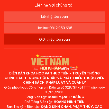
Liên hệ với chúng tôi:
Liên hệ tòa soạn
Hotline: 0912 953 695
Giới thiệu tòa soạn
DIỄN ĐÀN KHOA HỌC VÀ THỰC TIỄN - TRUYỀN THÔNG
CHÍNH SÁCH TRONG HỘI NHẬP VÀ PHÁT TRIỂN THUỘC VIỆN
CHÍNH SÁCH, PHÁP LUẬT VÀ QUẢN LÝ
Giấy phép hoạt động Tạp chí Điện tử số 329/GP-BTTTT cấp ngày
10/09/2018.
Tổng Biên tập:
ĐOÀN MẠNH PHƯƠNG
Phó Tổng Biên tập:
HOÀNG MINH TIẾN
Ban Thư ký - Biên tập:
ĐẶNG ĐÌNH CHẤN, PHẠM THỦY, CAO