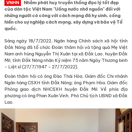
VNHN
Nhằm phát huy truyền thống đạo lý tốt đẹp
của dân tộc Việt Nam "Uống nước nhớ nguồn" đối với
những người có công với cách mạng đã hy sinh, cống
hiến cho sự nghiệp cách mạng, xây dựng và bảo vệ Tổ
quốc.
Sáng ngày 18/7/2022, Ngân hàng Chính sách xã hội tỉnh
Đắk Nông đã tổ chức Đoàn thăm hỏi và tặng quà Mẹ Việt
Nam anh hùng Nguyễn Thị Xuân tại xã Đắk Lao, huyện Đắk
Mil, tỉnh Đắk Nông nhân Kỷ niệm 75 năm Ngày Thương binh
- Liệt sĩ (27/7/1947 - 27/7/2022).
Đoàn thăm hỏi có ông Đào Thái Hòa, Giám đốc Chi nhánh
Ngân hàng CSXH tỉnh Đắk Nông; ông Phạm Hòa, Giám đốc
Phòng giao dịch NHCSXH huyện Đắk Mil. Về phía địa
phương có ông Phan Xuân Vinh, Phó Chủ tịch UBND xã Đắk
Lao.