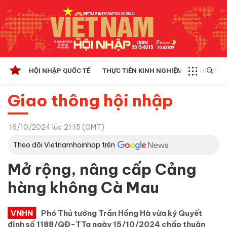
HỘI NHẬP QUỐC TẾ
THỰC TIỄN KINH NGHIỆM
CHÍNH SÁ
Giao thông hội nhập
16/10/2024 lúc 21:15 (GMT)
Theo dõi Vietnamhoinhap trên
Mở rộng, nâng cấp Cảng
hàng không Cà Mau
VNHN
Phó Thủ tướng Trần Hồng Hà vừa ký Quyết
định số 1188/QĐ-TTg ngày 15/10/2024 chấp thuận