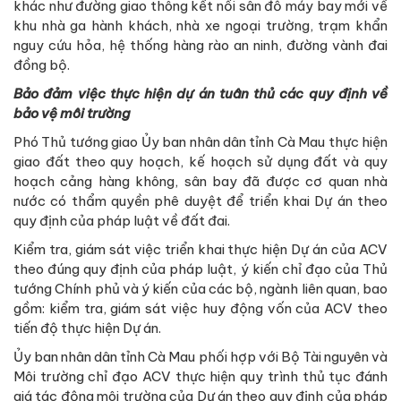
khác như đường giao thông kết nối sân đỗ máy bay mới về
khu nhà ga hành khách, nhà xe ngoại trường, trạm khẩn
nguy cứu hỏa, hệ thống hàng rào an ninh, đường vành đai
đồng bộ.
Bảo đảm việc thực hiện dự án tuân thủ các quy định về
bảo vệ môi trường
Phó Thủ tướng giao Ủy ban nhân dân tỉnh Cà Mau thực hiện
giao đất theo quy hoạch, kế hoạch sử dụng đất và quy
hoạch cảng hàng không, sân bay đã được cơ quan nhà
nước có thẩm quyền phê duyệt để triển khai Dự án theo
quy định của pháp luật về đất đai.
Kiểm tra, giám sát việc triển khai thực hiện Dự án của ACV
theo đúng quy định của pháp luật, ý kiến chỉ đạo của Thủ
tướng Chính phủ và ý kiến của các bộ, ngành liên quan, bao
gồm: kiểm tra, giám sát việc huy động vốn của ACV theo
tiến độ thực hiện Dự án.
Ủy ban nhân dân tỉnh Cà Mau phối hợp với Bộ Tài nguyên và
Môi trường chỉ đạo ACV thực hiện quy trình thủ tục đánh
giá tác động môi trường của Dự án theo quy định của pháp