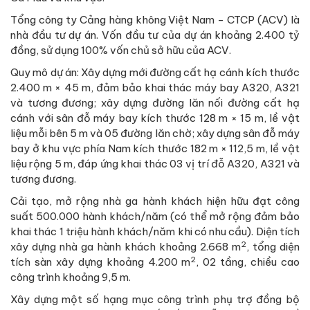
Tổng công ty Cảng hàng không Việt Nam - CTCP (ACV) là
nhà đầu tư dự án. Vốn đầu tư của dự án khoảng 2.400 tỷ
đồng, sử dụng 100% vốn chủ sở hữu của ACV.
Quy mô dự án: Xây dựng mới đường cất hạ cánh kích thước
2.400 m × 45 m, đảm bảo khai thác máy bay A320, A321
và tương đương; xây dựng đường lăn nối đường cất hạ
cánh với sân đỗ máy bay kích thước 128 m × 15 m, lề vật
liệu mỗi bên 5 m và 05 đường lăn chờ; xây dựng sân đỗ máy
bay ở khu vực phía Nam kích thước 182 m × 112,5 m, lề vật
liệu rộng 5 m, đáp ứng khai thác 03 vị trí đỗ A320, A321 và
tương đương.
Cải tạo, mở rộng nhà ga hành khách hiện hữu đạt công
suất 500.000 hành khách/năm (có thể mở rộng đảm bảo
khai thác 1 triệu hành khách/năm khi có nhu cầu). Diện tích
2
xây dựng nhà ga hành khách khoảng 2.668 m
, tổng diện
2
tích sàn xây dựng khoảng 4.200 m
, 02 tầng, chiều cao
công trình khoảng 9,5 m.
Xây dựng một số hạng mục công trình phụ trợ đồng bộ