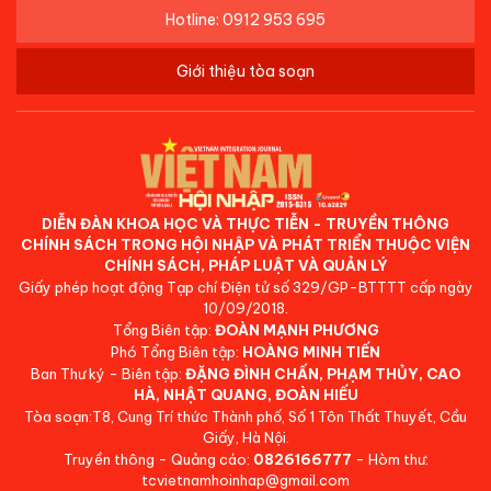
Hotline: 0912 953 695
Giới thiệu tòa soạn
DIỄN ĐÀN KHOA HỌC VÀ THỰC TIỄN - TRUYỀN THÔNG
CHÍNH SÁCH TRONG HỘI NHẬP VÀ PHÁT TRIỂN THUỘC VIỆN
CHÍNH SÁCH, PHÁP LUẬT VÀ QUẢN LÝ
Giấy phép hoạt động Tạp chí Điện tử số 329/GP-BTTTT cấp ngày
10/09/2018.
Tổng Biên tập:
ĐOÀN MẠNH PHƯƠNG
Phó Tổng Biên tập:
HOÀNG MINH TIẾN
Ban Thư ký - Biên tập:
ĐẶNG ĐÌNH CHẤN, PHẠM THỦY, CAO
HÀ, NHẬT QUANG, ĐOÀN HIẾU
Tòa soạn:T8, Cung Trí thức Thành phố, Số 1 Tôn Thất Thuyết, Cầu
Giấy, Hà Nội.
Truyền thông - Quảng cáo:
0826166777
- Hòm thư:
tcvietnamhoinhap@gmail.com