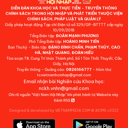
DIỄN ĐÀN KHOA HỌC VÀ THỰC TIỄN - TRUYỀN THÔNG
CHÍNH SÁCH TRONG HỘI NHẬP VÀ PHÁT TRIỂN THUỘC VIỆN
CHÍNH SÁCH, PHÁP LUẬT VÀ QUẢN LÝ
Giấy phép hoạt động Tạp chí Điện tử số 329/GP-BTTTT cấp ngày
10/09/2018.
Tổng Biên tập:
ĐOÀN MẠNH PHƯƠNG
Phó Tổng Biên tập:
HOÀNG MINH TIẾN
Ban Thư ký - Biên tập:
ĐẶNG ĐÌNH CHẤN, PHẠM THỦY, CAO
HÀ, NHẬT QUANG, ĐOÀN HIẾU
Tòa soạn:T8, Cung Trí thức Thành phố, Số 1 Tôn Thất Thuyết, Cầu
Giấy, Hà Nội.
Truyền thông - Quảng cáo:
0826166777
- Hòm thư:
tcvietnamhoinhap@gmail.com
Email nhận bài Nghiên cứu Khoa học:
nckh.vnhn@gmail.com
Ghi rõ nguồn "Việt Nam Hội Nhập" khi phát hành từ Website này.
Kênh RSS
Designed & developed by VIETNAMPEDIA.COM
©
AICMS v2022