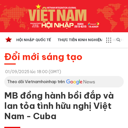
HỘI NHẬP QUỐC TẾ
THỰC TIỄN KINH NGHIỆM
CHÍNH SÁ
Đổi mới sáng tạo
01/09/2025 lúc 18:00 (GMT)
Theo dõi Vietnamhoinhap trên
MB đồng hành bồi đắp và
lan tỏa tình hữu nghị Việt
Nam - Cuba