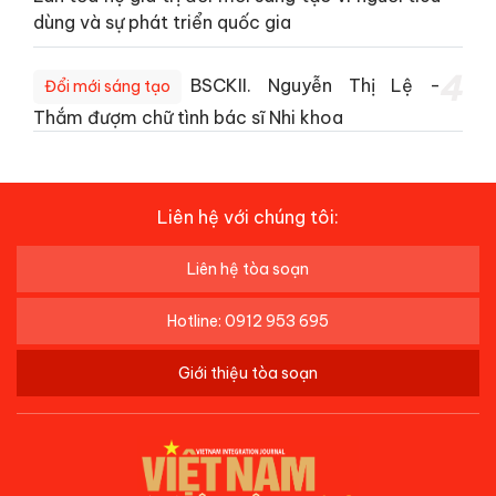
dùng và sự phát triển quốc gia
4
BSCKII. Nguyễn Thị Lệ -
Đổi mới sáng tạo
Thắm đượm chữ tình bác sĩ Nhi khoa
Liên hệ với chúng tôi:
Liên hệ tòa soạn
Hotline: 0912 953 695
Giới thiệu tòa soạn