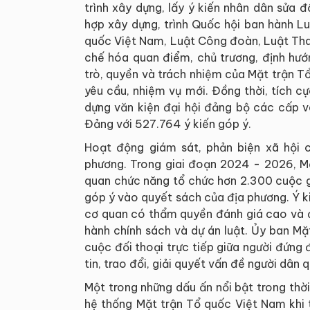
trình xây dựng, lấy ý kiến nhân dân sửa 
hợp xây dựng, trình Quốc hội ban hành L
quốc Việt Nam, Luật Công đoàn, Luật Than
chế hóa quan điểm, chủ trương, định hướn
trò, quyền và trách nhiệm của Mặt trận Tổ
yêu cầu, nhiệm vụ mới. Đồng thời, tích c
dựng văn kiện đại hội đảng bộ các cấp v
Đảng với 527.764 ý kiến góp ý.
Hoạt động giám sát, phản biện xã hội 
phương. Trong giai đoạn 2024 - 2026, M
quan chức năng tổ chức hơn 2.300 cuộc gi
góp ý vào quyết sách của địa phương. Ý k
cơ quan có thẩm quyền đánh giá cao và đư
hành chính sách và dự án luật. Ủy ban M
cuộc đối thoại trực tiếp giữa người đứng 
tin, trao đổi, giải quyết vấn đề người dân 
Một trong những dấu ấn nổi bật trong thờ
hệ thống Mặt trận Tổ quốc Việt Nam khi 