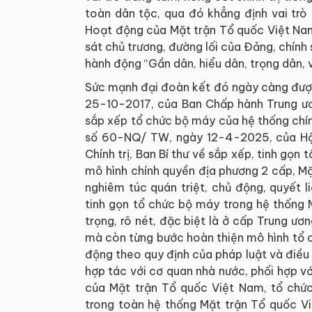
toàn dân tộc, qua đó khẳng định vai trò
Hoạt động của Mặt trận Tổ quốc Việt Nam
sát chủ trương, đường lối của Đảng, chính
hành động “Gần dân, hiểu dân, trọng dân, v
Sức mạnh đại đoàn kết đó ngày càng được
25-10-2017, của Ban Chấp hành Trung ươn
sắp xếp tổ chức bộ máy của hệ thống chính 
số 60-NQ/ TW, ngày 12-4-2025, của Hội 
Chính trị, Ban Bí thư về sắp xếp, tinh gọn
mô hình chính quyền địa phương 2 cấp, M
nghiêm túc quán triệt, chủ động, quyết li
tinh gọn tổ chức bộ máy trong hệ thống
trọng, rõ nét, đặc biệt là ở cấp Trung ươ
mà còn từng bước hoàn thiện mô hình tổ 
động theo quy định của pháp luật và điều 
hợp tác với cơ quan nhà nước, phối hợp với
của Mặt trận Tổ quốc Việt Nam, tổ chức
trong toàn hệ thống Mặt trận Tổ quốc V