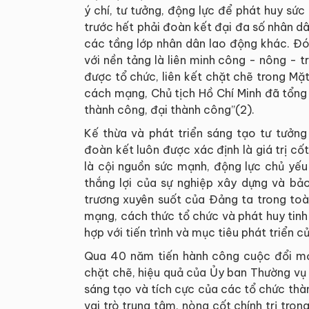
ý chí, tư tưởng, động lực để phát huy sức
trước hết phải đoàn kết đại đa số nhân d
các tầng lớp nhân dân lao động khác. Đó
với nền tảng là liên minh công - nông - t
được tổ chức, liên kết chặt chẽ trong Mặt
cách mạng, Chủ tịch Hồ Chí Minh đã tổng
thành công, đại thành công”(2).
Kế thừa và phát triển sáng tạo tư tưởng
đoàn kết luôn được xác định là giá trị cốt
là cội nguồn sức mạnh, động lực chủ yế
thắng lợi của sự nghiệp xây dựng và bả
trương xuyên suốt của Đảng ta trong toà
mạng, cách thức tổ chức và phát huy tinh
hợp với tiến trình và mục tiêu phát triển c
Qua 40 năm tiến hành công cuộc đổi mới
chặt chẽ, hiệu quả của Ủy ban Thường vụ 
sáng tạo và tích cực của các tổ chức thà
vai trò trung tâm, nòng cốt chính trị tro