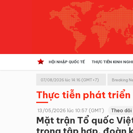
HỘI NHẬP QUỐC TẾ
THỰC TIỄN KINH NGH
HỘI NHẬP QUỐC TẾ
VĂN 
07/08/2026 lúc 14:16 (GMT+7)
Breaking N
Kinh tế hội nhập
Thực tiễn phát triển
Doanh nghiệp
NGHIÊN CỨU PHÁP LUẬT
THỰC
13/05/2026 lúc 10:57 (GMT)
Theo dõi
Mặt trận Tổ quốc Việt
trong tập hợp, đoàn k