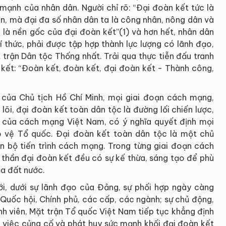
 mạnh của nhân dân. Người chỉ rõ: “Đại đoàn kết tức là
ân, mà đại đa số nhân dân ta là công nhân, nông dân và
 là nền gốc của đại đoàn kết”(1) và hơn hết, nhân dân
rí thức, phải được tập hợp thành lực lượng có lãnh đạo,
 trận Dân tộc Thống nhất. Trải qua thực tiễn đấu tranh
 kết: “Đoàn kết, đoàn kết, đại đoàn kết - Thành công,
 của Chủ tịch Hồ Chí Minh, mọi giai đoạn cách mạng,
 lõi, đại đoàn kết toàn dân tộc là đường lối chiến lược,
u của cách mạng Việt Nam, có ý nghĩa quyết định mọi
o vệ Tổ quốc. Đại đoàn kết toàn dân tộc là một chủ
n bộ tiến trình cách mạng. Trong từng giai đoạn cách
 thần đại đoàn kết đều có sự kế thừa, sáng tạo để phù
ủa đất nước.
, dưới sự lãnh đạo của Đảng, sự phối hợp ngày càng
Quốc hội, Chính phủ, các cấp, các ngành; sự chủ động,
nh viên, Mặt trận Tổ quốc Việt Nam tiếp tục khẳng định
ng việc củng cố và phát huy sức mạnh khối đại đoàn kết