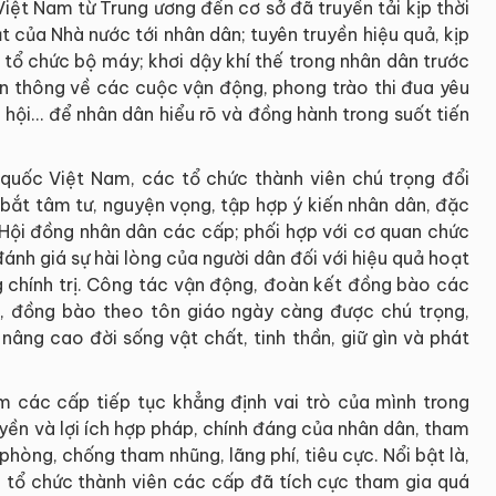
iệt Nam từ Trung ương đến cơ sở đã truyền tải kịp thời
t của Nhà nước tới nhân dân; tuyên truyền hiệu quả, kịp
 tổ chức bộ máy; khơi dậy khí thế trong nhân dân trước
ền thông về các cuộc vận động, phong trào thi đua yêu
 hội… để nhân dân hiểu rõ và đồng hành trong suốt tiến
quốc Việt Nam, các tổ chức thành viên chú trọng đổi
bắt tâm tư, nguyện vọng, tập hợp ý kiến nhân dân, đặc
, Hội đồng nhân dân các cấp; phối hợp với cơ quan chức
nh giá sự hài lòng của người dân đối với hiệu quả hoạt
g chính trị. Công tác vận động, đoàn kết đồng bào các
o, đồng bào theo tôn giáo ngày càng được chú trọng,
âng cao đời sống vật chất, tinh thần, giữ gìn và phát
m các cấp tiếp tục khẳng định vai trò của mình trong
uyền và lợi ích hợp pháp, chính đáng của nhân dân, tham
hòng, chống tham nhũng, lãng phí, tiêu cực. Nổi bật là,
 tổ chức thành viên các cấp đã tích cực tham gia quá