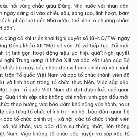
 cầu nối vững chắc giữa Đảng, Nhà nước với nhân dân.
 ngày càng đi vào chiều sâu, sáng tạo, linh hoạt, bám
 sách, pháp luật của Nhà nước, thể hiện rõ phương châm
ì dân”.
 củng cố khi triển khai Nghị quyết số 18-NQ/TW, ngày
g Đảng khóa XII “Một số vấn đề về tiếp tục đổi mới,
trị tinh gọn, hoạt động hiệu lực, hiệu quả”; Nghị quyết
nghị Trung ương 11 khóa XIII và các kết luận của Bộ
 tổ chức bộ máy, sáp nhập đơn vị hành chính và vận hành
ặt trận Tổ quốc Việt Nam và các tổ chức thành viên đã
ệt và linh hoạt trong tổ chức thực hiện. Việc sắp xếp,
 Mặt trận Tổ quốc Việt Nam đã đạt được kết quả quan
ng. Quá trình sắp xếp không chỉ nhằm tinh gọn đầu mối,
chức theo hướng vừa bảo đảm khả năng vận hành, hoạt
lệ của từng tổ chức chính trị - xã hội, bảo đảm quan hệ
 các tổ chức chính trị - xã hội, các tổ chức thành viên
 xã hội khác, vừa bảo đảm sự thống nhất, liên thông
iệt Nam. Việc không tổ chức cấp huyện và sắp xếp tổ