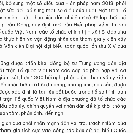
đổi, bổ sung một số điều của Hiến pháp năm 2013; phối
uật sửa đổi, bổ sung một số điều của Luật Mặt trận Tổ
h niên, Luật Thực hiện dân chủ ở cơ sở để kịp thời thể
g của Đảng, quy định mới của Hiến pháp về vị trí, vai
 quốc Việt Nam, các tổ chức chính trị - xã hội đáp ứng
ực thực hiện và vận động nhân dân tham gia ý kiến xây
à Văn kiện Đại hội đại biểu toàn quốc lần thứ XIV của
cũng được triển khai đồng bộ từ Trung ương đến địa
ặt trận Tổ quốc Việt Nam các cấp đã phối hợp với cơ
ám sát; hơn 1.300 hội nghị phản biện, tham vấn ý kiến
iến phản biện xã hội đa dạng, phong phú, sâu sắc, được
ợc xác định là tài liệu bắt buộc trong hồ sơ trình ban
ặt trận Tổ quốc Việt Nam ở địa phương đã tổ chức các
đầu cấp ủy, chính quyền với nhân dân để kịp thời thông
quan tâm, phản ánh, kiến nghị.
i gian qua phải nhấn mạnh đến vai trò, trách nhiệm của
tham gia tích cực vào công tác bầu cử đại biểu Quốc