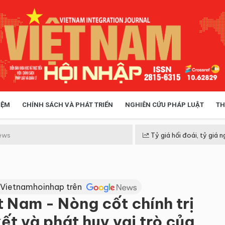
IỆM
CHÍNH SÁCH VÀ PHÁT TRIỂN
NGHIÊN CỨU PHÁP LUẬT
TH
HÓA XÃ HỘI
CHÍNH SÁCH
ews
Tỷ giá hối đoái, tỷ giá n
 TIỄN QUẢN LÝ
VIỆT NAM ĐIỂM ĐẾN
 Vietnamhoinhap trên
 Nam - Nòng cốt chính trị
ết và phát huy vai trò của