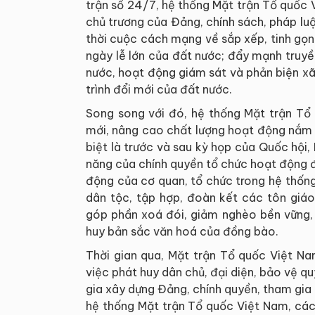
trận số 24/7, hệ thống Mặt trận Tổ quốc V
chủ trương của Đảng, chính sách, pháp luậ
thời cuộc cách mạng về sắp xếp, tinh gọn
ngày lễ lớn của đất nước; đẩy mạnh truy
nước, hoạt động giám sát và phản biện xã
trình đổi mới của đất nước.
Song song với đó, hệ thống Mặt trận Tổ 
mới, nâng cao chất lượng hoạt động nắm 
biệt là trước và sau kỳ họp của Quốc hội
năng của chính quyền tổ chức hoạt động đá
động của cơ quan, tổ chức trong hệ thốn
dân tộc, tập hợp, đoàn kết các tôn giá
góp phần xoá đói, giảm nghèo bền vững, n
huy bản sắc văn hoá của đồng bào.
Thời gian qua, Mặt trận Tổ quốc Việt Na
việc phát huy dân chủ, đại diện, bảo vệ q
gia xây dựng Đảng, chính quyền, tham gia p
hệ thống Mặt trận Tổ quốc Việt Nam, các