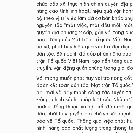
chức cấp xã thực hiện chính quyền địa 
nâng cao tính linh hoạt, hiệu quả vận hàn
bộ theo vị trí việc làm đã cơ bản khắc p
nguyên tắc “một việc, một đầu mối, một 
quyền địa phương 2 cấp, gắn với tăng cư
hoạt động của Mặt trận Tổ quốc Việt Nam,
cơ sở, phát huy hiệu quả vai trò đại diệ
dân tộc. Bên cạnh đó góp phần nâng cao nă
trận Tổ quốc Việt Nam, tạo nền tảng qua
truyền, vận động quần chúng trong giai đ
Với mong muốn phát huy vai trò nòng cốt 
đoàn kết toàn dân tộc, Mặt trận Tổ quốc
đổi mới và đẩy mạnh công tác tuyên tru
Đảng, chính sách, pháp luật của Nhà nướ
cường đồng thuận xã hội, bồi đắp mối qu
dân, phát huy quyền làm chủ và sức mạnh 
bảo vệ Tổ quốc. Thông qua việc phát huy
hình; nâng cao chất lượng trang thông t