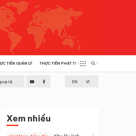
ỰC TIỄN QUẢN LÝ
THỰC TIỄN PHÁT TRIỂN
MULTIMEDIA
TÀI NGUYÊN - MÔI TRƯỜNG
goại tệ
EN
VI
THỰC TIỄN - KINH NGHIỆM
Xem nhiều