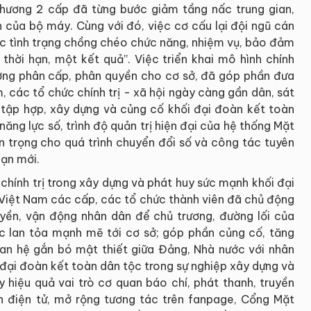
phương 2 cấp đã từng bước giảm tầng nấc trung gian,
h của bộ máy. Cùng với đó, việc cơ cấu lại đội ngũ cán
hục tình trạng chồng chéo chức năng, nhiệm vụ, bảo đảm
thời hạn, một kết quả”. Việc triển khai mô hình chính
ờng phân cấp, phân quyền cho cơ sở, đã góp phần đưa
 các tổ chức chính trị - xã hội ngày càng gần dân, sát
n, tập hợp, xây dựng và củng cố khối đại đoàn kết toàn
ng lực số, trình độ quản trị hiện đại của hệ thống Mặt
n trọng cho quá trình chuyển đổi số và công tác tuyên
oạn mới.
chính trị trong xây dựng và phát huy sức mạnh khối đại
 Việt Nam các cấp, các tổ chức thành viên đã chủ động
yền, vận động nhân dân để chủ trương, đường lối của
c lan tỏa mạnh mẽ tới cơ sở; góp phần củng cố, tăng
an hệ gắn bó mật thiết giữa Đảng, Nhà nước với nhân
đại đoàn kết toàn dân tộc trong sự nghiệp xây dựng và
 hiệu quả vai trò cơ quan báo chí, phát thanh, truyền
in điện tử, mở rộng tương tác trên fanpage, Cổng Mặt