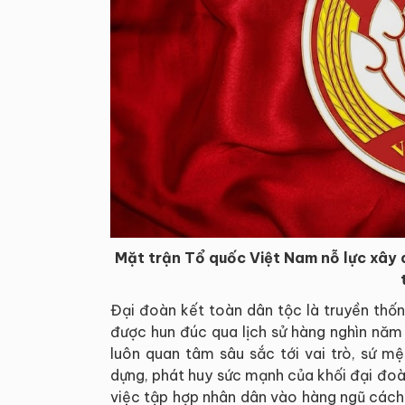
Mặt trận Tổ quốc Việt Nam nỗ lực xây 
Đại đoàn kết toàn dân tộc là truyền thốn
được hun đúc qua lịch sử hàng nghìn năm 
luôn quan tâm sâu sắc tới vai trò, sứ m
dựng, phát huy sức mạnh của khối đại đoàn
việc tập hợp nhân dân vào hàng ngũ cách