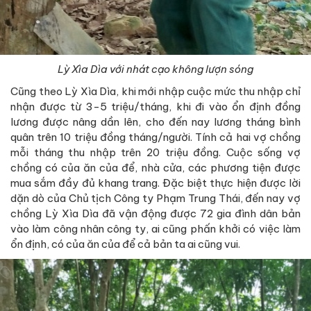
Lỳ Xìa Dìa với nhát cạo không lượn sóng
Cũng theo Lỳ Xìa Dìa, khi mới nhập cuộc mức thu nhập chỉ
nhận được từ 3-5 triệu/tháng, khi đi vào ổn định đồng
lương được nâng dần lên, cho đến nay lương tháng bình
quân trên 10 triệu đồng tháng/người. Tính cả hai vợ chồng
mỗi tháng thu nhập trên 20 triệu đồng. Cuộc sống vợ
chồng có của ăn của để, nhà cửa, các phương tiện được
mua sắm đầy đủ khang trang. Đặc biệt thực hiện được lời
dặn dò của Chủ tịch Công ty Phạm Trung Thái, đến nay vợ
chồng Lỳ Xìa Dìa đã vận động được 72 gia đình dân bản
vào làm công nhân công ty, ai cũng phấn khởi có việc làm
ổn định, có của ăn của để cả bản ta ai cũng vui.