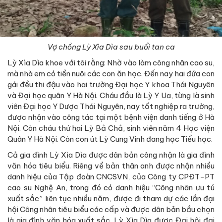
Vợ chồng Lỳ Xìa Dìa sau buổi tan ca
Lỳ Xìa Dìa khoe với tôi rằng: Nhờ vào làm công nhân cao su,
mà nhà em có tiền nuôi các con ăn học. Đến nay hai đứa con
gái đều thi đậu vào hai trường Đại học Y khoa Thái Nguyên
và Đại học quân Y Hà Nội. Cháu đầu là Lỳ Y Ua, từng là sinh
viên Đại học Y Dược Thái Nguyên, nay tốt nghiệp ra trường,
được nhận vào công tác tại một bệnh viện danh tiếng ở Hà
Nội. Còn cháu thứ hai Lỳ Bả Chả, sinh viên năm 4 Học viện
Quân Y Hà Nội. Còn con út Lỳ Cung Vinh đang học Tiểu học.
Cả gia đình Lỳ Xìa Dìa được dân bản công nhận là gia đình
văn hóa tiêu biểu. Riêng về bản thân anh được nhận nhiều
danh hiệu của Tập đoàn CNCSVN, của Công ty CPĐT-PT
cao su Nghệ An, trong đó có danh hiệu “Công nhân ưu tú
xuất sắc” liên tục nhiều năm, được đi tham dự các lần đại
hội Công nhân tiêu biểu các cấp và được dân bản bầu chọn
là gia đình văn hóa xuất sắc. Lỳ Xìa Dìa được Đại hội đại