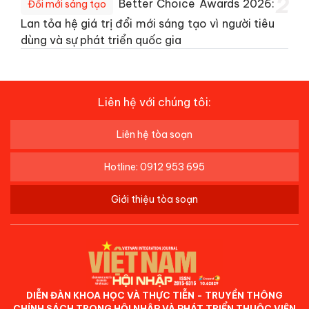
2
Better Choice Awards 2026:
Đổi mới sáng tạo
Lan tỏa hệ giá trị đổi mới sáng tạo vì người tiêu
dùng và sự phát triển quốc gia
Liên hệ với chúng tôi:
Liên hệ tòa soạn
Hotline: 0912 953 695
Giới thiệu tòa soạn
DIỄN ĐÀN KHOA HỌC VÀ THỰC TIỄN - TRUYỀN THÔNG
CHÍNH SÁCH TRONG HỘI NHẬP VÀ PHÁT TRIỂN THUỘC VIỆN