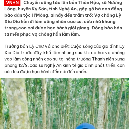
VNHN
Chuyến công tác lên bản Thăn Hộc, xã Mường
Lống, huyện Kỳ Sơn, tỉnh Nghệ An, gặp gỡ bà con đồng
bào dân tộc H’Mông, ai nấy đều trầm trồ: Vợ chồng Lỳ
Xìa Dìa hắn đi làm công nhân cao su, cửa nhà khang
trang,con cái được học hành giỏi giang. Đồng bào bản
ta mến phục vợ chồng hắn lắm lắm.
Trưởng bản Lỳ Chư Vả cho biết: Cuộc sống của gia đình Lỳ
Xìa Dìa trước đây khổ lắm nhưng sau khi cả hai vợ chồng
vào làm công nhân cao su tại nông trường Thanh niên xung
phong 12/9, cao su Nghệ An kinh tế gia đình phát triển, con
cái đều được học hành đến nơi đến chốn.