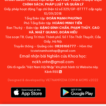
CHÍNH SÁCH, PHÁP LUẬT VÀ QUẢN LÝ
Giấy phép hoạt động Tạp chí Điện tử số 329/GP-BTTTT cấp ngày
10/09/2018.
Tổng Biên tập:
ĐOÀN MẠNH PHƯƠNG
Phó Tổng Biên tập:
HOÀNG MINH TIẾN
Ban Thư ký - Biên tập:
ĐẶNG ĐÌNH CHẤN, PHẠM THỦY, CAO
HÀ, NHẬT QUANG, ĐOÀN HIẾU
Tòa soạn:T8, Cung Trí thức Thành phố, Số 1 Tôn Thất Thuyết, Cầu
Giấy, Hà Nội.
Truyền thông - Quảng cáo:
0826166777
- Hòm thư:
tcvietnamhoinhap@gmail.com
Email nhận bài Nghiên cứu Khoa học:
nckh.vnhn@gmail.com
Ghi rõ nguồn "Việt Nam Hội Nhập" khi phát hành từ Website này.
Kênh RSS
Designed & developed by VIETNAMPEDIA.COM
©
AICMS v2022