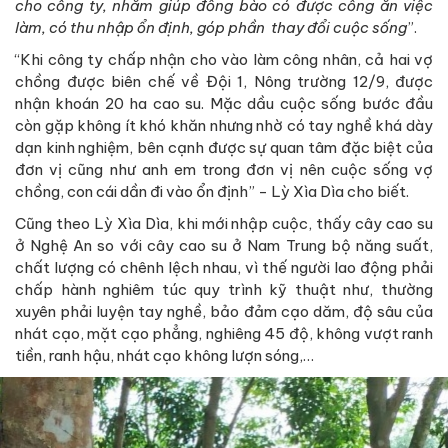
cho công ty, nhằm giúp đồng bào có được công ăn việc
làm, có thu nhập ổn định, góp phần thay đổi cuộc sống
”.
“Khi công ty chấp nhận cho vào làm công nhân, cả hai vợ
chồng được biên chế về Đội 1, Nông trường 12/9, được
nhận khoán 20 ha cao su. Mặc dầu cuộc sống bước đầu
còn gặp không ít khó khăn nhưng nhờ có tay nghề khá dày
dạn kinh nghiệm, bên cạnh được sự quan tâm đặc biệt của
đơn vị cũng như anh em trong đơn vị nên cuộc sống vợ
chồng, con cái dần đi vào ổn định” - Lỳ Xìa Dìa cho biết.
Cũng theo Lỳ Xìa Dìa, khi mới nhập cuộc, thấy cây cao su
ở Nghệ An so với cây cao su ở Nam Trung bộ năng suất,
chất lượng có chênh lệch nhau, vì thế người lao động phải
chấp hành nghiêm túc quy trình kỹ thuật như, thường
xuyên phải luyện tay nghề, bảo đảm cạo dăm, độ sâu của
nhát cạo, mặt cạo phẳng, nghiêng 45 độ, không vượt ranh
tiền, ranh hậu, nhát cạo không lượn sóng,…