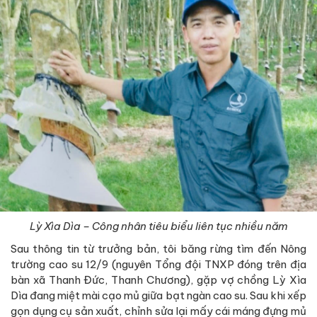
Lỳ Xìa Dìa – Công nhân tiêu biểu liên tục nhiều năm
Sau thông tin từ trưởng bản, tôi băng rừng tìm đến Nông
trường cao su 12/9 (nguyên Tổng đội TNXP đóng trên địa
bàn xã Thanh Đức, Thanh Chương), gặp vợ chồng Lỳ Xìa
Dìa đang miệt mài cạo mủ giữa bạt ngàn cao su. Sau khi xếp
gọn dụng cụ sản xuất, chỉnh sửa lại mấy cái máng đựng mủ