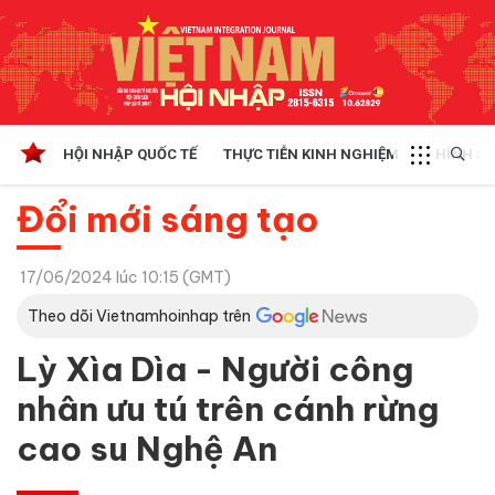
HỘI NHẬP QUỐC TẾ
THỰC TIỄN KINH NGHIỆM
CHÍNH SÁ
Đổi mới sáng tạo
17/06/2024 lúc 10:15 (GMT)
Theo dõi Vietnamhoinhap trên
Lỳ Xìa Dìa - Người công
nhân ưu tú trên cánh rừng
cao su Nghệ An