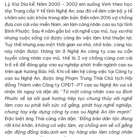
Lỳ Xìa Dìa kể: Năm 2000 - 2002 em xuống Vinh theo học
lớp Trung cấp Y tế tỉnh Nghệ An, sau đó về làm cán bộ y tế
chăm sóc sức khỏe trong dân bản. Đến năm 2016 vợ chồng
đưa con cái vào miền Nam, xin làm công nhân cao su tại tỉnh
Bình Phước. Sau 4 năm gắn bó với nghề cạo mủ, tuy xa nhà
nhưng cuộc sống có được công ăn việc làm khá thuận lợi.
Tuy thế nhưng sau một thời gian xa nhà, nhớ bản, cùng lúc
này nhận được thông tin ở Nghệ An công ty cao su cần
tuyển công nhân cạo mủ, thế là 2 vợ chồng cùng con cái
trở về để đóng góp vào sự nghiệp phát triển ngành cao su
trên quê hương Bác Hồ. Khi về liên hệ công việc tại Công ty
cao su Nghệ An, được ông Phạm Trung Thái Chủ tịch Hội
đồng Thành viên Công ty CPĐT-PT cao su Nghệ An vui vẻ
nhận lời ngay và dặn dò: “
Từ một công nhân cao su Bình
Phước về lại với quê hương tiêp tục chung thủy với nghề
làm cao su phải hết sức cố gắng, phát huy nghề nghiệp,
chung tay xây dựng công ty cao su Nghệ An lớn mạnh”
.
Đặc biệt ông Thái cũng căn dặn: “
Đồng bào dân tộc đang
rất khó khăn, không có việc làm, vợ chồng em về cố gắng
vận động đồng bào,anh em họ hàng vào làm công nhân