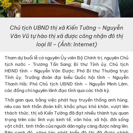
Chủ tịch UBND thị xã Kiến Tường – Nguyễn
Văn Vũ
tự hào thị xã được công nhận đô thị
loại III – (Ảnh: Internet)
Tham dự buổi lễ có nguyên Ủy viên Bộ Chính trị, nguyên Chủ
tịch nước - Trương Tấn Sang; Bí thư Tỉnh ủy, Chủ tịch
HĐND tỉnh – Nguyễn Văn Được; Phó Bí thư Thường trực
Tỉnh ủy, Trưởng đoàn đại biểu Quốc hội tỉnh – Nguyễn
Thanh Hải; Phó Chủ tịch UBND tỉnh – Nguyễn Minh Lâm,
các đồng chí nguyên lãnh đạo tỉnh qua các thời kỳ.
Thời gian qua, bằng việc phát huy truyền thống anh hùng,
nêu cao tinh thần đoàn kết, khắc phục khó khăn, vượt lên
thách thức, thị xã Kiến Tường đã đạt nhiều thành tựu quan
trọng trên các lĩnh vực kinh tế, văn hóa, xã hội, đời sống
vật chất, tinh thần của người dân ngày càng được nâng lên.
Bên cạnh đó, công tác phát triển đô thị đã được chính