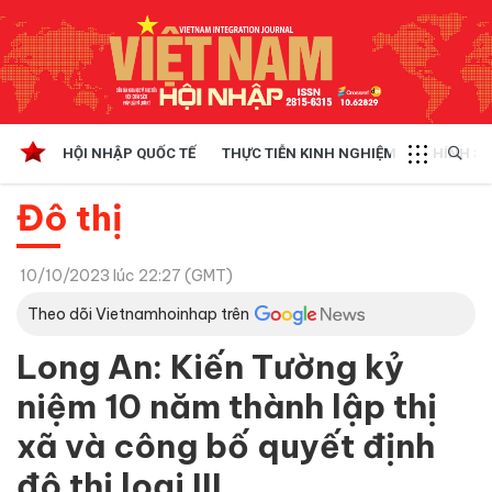
HỘI NHẬP QUỐC TẾ
THỰC TIỄN KINH NGHIỆM
CHÍNH SÁ
Đô thị
10/10/2023 lúc 22:27 (GMT)
Theo dõi Vietnamhoinhap trên
Long An: Kiến Tường kỷ
niệm 10 năm thành lập thị
xã và công bố quyết định
đô thị loại III