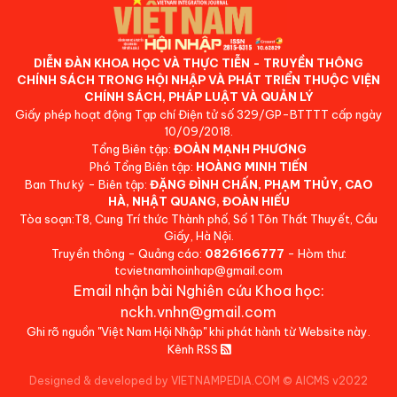
DIỄN ĐÀN KHOA HỌC VÀ THỰC TIỄN - TRUYỀN THÔNG
CHÍNH SÁCH TRONG HỘI NHẬP VÀ PHÁT TRIỂN THUỘC VIỆN
CHÍNH SÁCH, PHÁP LUẬT VÀ QUẢN LÝ
Giấy phép hoạt động Tạp chí Điện tử số 329/GP-BTTTT cấp ngày
10/09/2018.
Tổng Biên tập:
ĐOÀN MẠNH PHƯƠNG
Phó Tổng Biên tập:
HOÀNG MINH TIẾN
Ban Thư ký - Biên tập:
ĐẶNG ĐÌNH CHẤN, PHẠM THỦY, CAO
HÀ, NHẬT QUANG, ĐOÀN HIẾU
Tòa soạn:T8, Cung Trí thức Thành phố, Số 1 Tôn Thất Thuyết, Cầu
Giấy, Hà Nội.
Truyền thông - Quảng cáo:
0826166777
- Hòm thư:
tcvietnamhoinhap@gmail.com
Email nhận bài Nghiên cứu Khoa học:
nckh.vnhn@gmail.com
Ghi rõ nguồn "Việt Nam Hội Nhập" khi phát hành từ Website này.
Kênh RSS
Designed & developed by VIETNAMPEDIA.COM
©
AICMS v2022