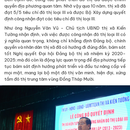
quyền địa phương quan tâm. Nhờ vậy qua 10 năm, thị xã đã
đạt 5/5 tiêu chí đô thị loại III và được Bộ Xây dựng quyết
định công nhận đạt các tiêu chí đô thị loại III.
Như ông Nguyễn Văn Vũ - Chủ tịch UBND thị xã Kiến
Tường nhận định, với việc được công nhận đô thị loại III có
ý nghĩa quan trọng, không chỉ khẳng định Đảng bộ, chính
quyền và nhân dân thị xã đã có hướng đi đúng đắn, bám sát
tốt Nghị quyết Đại hội Đảng bộ thị xã nhiệm kỳ 2020-
2025; mà đó còn là động lực quan trọng để địa phương tiếp
tục bám sát định hướng phát triển và đầu tư nâng cấp về
mọi mặt, mang lại bộ mặt đô thị văn minh, hiện đại, xứng
tầm đô thị trung tâm vùng Đồng Tháp Mười.