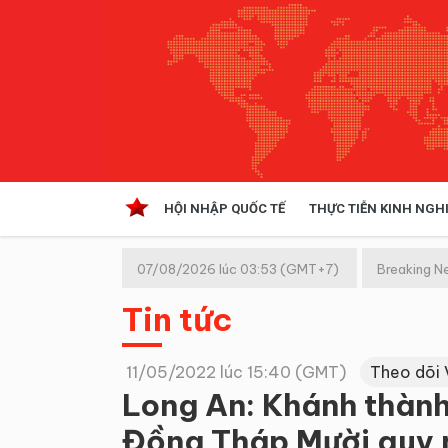
HỘI NHẬP QUỐC TẾ
THỰC TIỄN KINH NGH
HỘI NHẬP QUỐC TẾ
VĂN 
07/08/2026 lúc 03:53 (GMT+7)
Breaking N
Kinh tế hội nhập
Tin tức
Doanh nghiệp
NGHIÊN CỨU PHÁP LUẬT
THỰC
11/05/2022 lúc 15:40 (GMT)
Theo dõi 
Long An: Khánh thành
Đồng Tháp Mười quy 