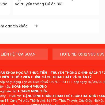
 vắc
và truyền thông Đề án 818
m các tin khác
LIÊN HỆ TÒA SOẠN
HOTLINE: 0912 953 695
ĐÀN KHOA HỌC VÀ THỰC TIỄN - TRUYỀN THÔNG CHÍNH SÁCH TR
TRIỂN THUỘC VIỆN CHÍNH SÁCH, PHÁP LUẬT VÀ QUẢN LÝ
hép hoạt động Tạp chí Điện tử số 329/GP-BTTTT cấp ngày 10/09/2018
iên tập:
ĐOÀN MẠNH PHƯƠNG
ng Biên tập:
HOÀNG MINH TIẾN
ư ký - Biên tập:
ĐẶNG ĐÌNH CHẤN, PHẠM THỦY, CAO HÀ, NHẬT QU
ạn:T8, Cung Trí thức Thành phố, Số 1 Tôn Thất Thuyết, Cầu Giấy, Hà Nội.