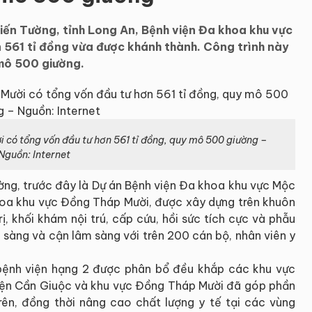
 Kiến Tường, tỉnh Long An, Bệnh viện Đa khoa khu vực
 561 tỉ đồng vừa được khánh thành. Công trình này
 mô 500 giường.
có tổng vốn đầu tư hơn 561 tỉ
đồng,
quy mô 500 giường –
Nguồn: Internet
ường, trước đây là Dự án Bệnh viện Đa khoa khu vực Mộc
hoa khu vực Đồng Tháp Mười, được xây dựng trên khuôn
ị, khối khám nội trú, cấp cứu, hồi sức tích cực và phẫu
 sàng và cận lâm sàng với trên 200 cán bộ, nhân viên y
bệnh viện hạng 2 được phân bổ đều khắp các khu vực
yện Cần Giuộc và khu vực Đồng Tháp Mười đã góp phần
rên, đồng thời nâng cao chất lượng y tế tại các vùng