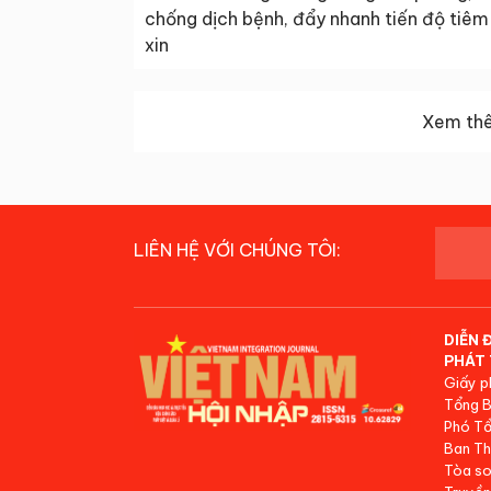
chống dịch bệnh, đẩy nhanh tiến độ tiêm
xin
Xem thê
LIÊN HỆ VỚI CHÚNG TÔI:
DIỄN 
PHÁT 
Giấy p
Tổng B
Phó Tổ
Ban Th
Tòa so