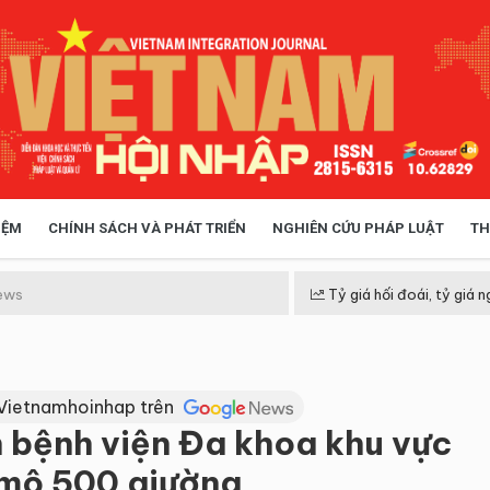
IỆM
CHÍNH SÁCH VÀ PHÁT TRIỂN
NGHIÊN CỨU PHÁP LUẬT
TH
HÓA XÃ HỘI
CHÍNH SÁCH
ews
Tỷ giá hối đoái, tỷ giá n
 TIỄN QUẢN LÝ
VIỆT NAM ĐIỂM ĐẾN
Vietnamhoinhap trên
 bệnh viện Đa khoa khu vực
mô 500 giường