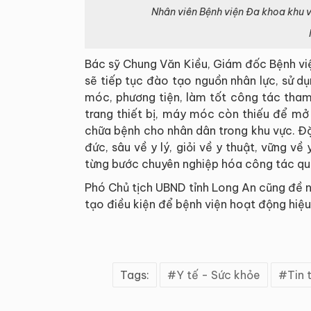
Nhân viên Bệnh viện Đa khoa khu
Bác sỹ Chung Văn Kiều, Giám đốc Bệnh vi
sẽ tiếp tục đào tạo nguồn nhân lực, sử dụ
móc, phương tiện, làm tốt công tác tham
trang thiết bị, máy móc còn thiếu để mở
chữa bệnh cho nhân dân trong khu vực. Đ
đức, sâu về y lý, giỏi về y thuật, vững 
từng bước chuyên nghiệp hóa công tác quả
Phó Chủ tịch UBND tỉnh Long An cũng đề n
tạo điều kiện để bệnh viện hoạt động hiệ
Tags:
Y tế - Sức khỏe
Tin 