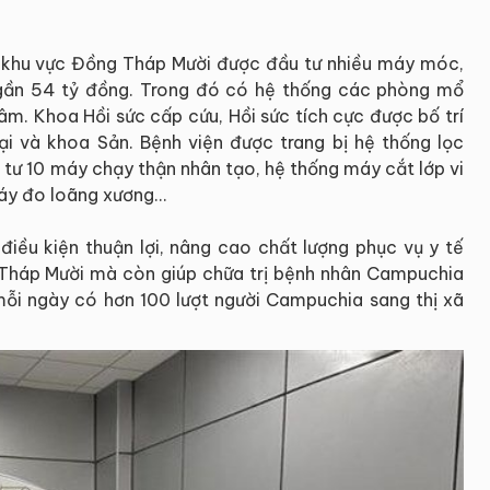
a khu vực Đồng Tháp Mười được đầu tư nhiều máy móc,
hí gần 54 tỷ đồng. Trong đó có hệ thống các phòng mổ
tâm. Khoa Hồi sức cấp cứu, Hồi sức tích cực được bố trí
ại và khoa Sản. Bệnh viện được trang bị hệ thống lọc
 tư 10 máy chạy thận nhân tạo, hệ thống máy cắt lớp vi
áy đo loãng xương...
điều kiện thuận lợi, nâng cao chất lượng phục vụ y tế
Tháp Mười mà còn giúp chữa trị bệnh nhân Campuchia
 mỗi ngày có hơn 100 lượt người Campuchia sang thị xã