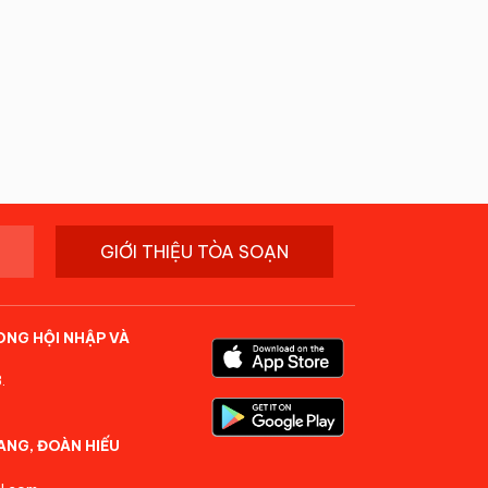
GIỚI THIỆU TÒA SOẠN
ONG HỘI NHẬP VÀ
.
ANG, ĐOÀN HIẾU