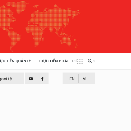
ỰC TIỄN QUẢN LÝ
THỰC TIỄN PHÁT TRIỂN
MULTIMEDIA
TÀI NGUYÊN - MÔI TRƯỜNG
goại tệ
EN
VI
THỰC TIỄN - KINH NGHIỆM