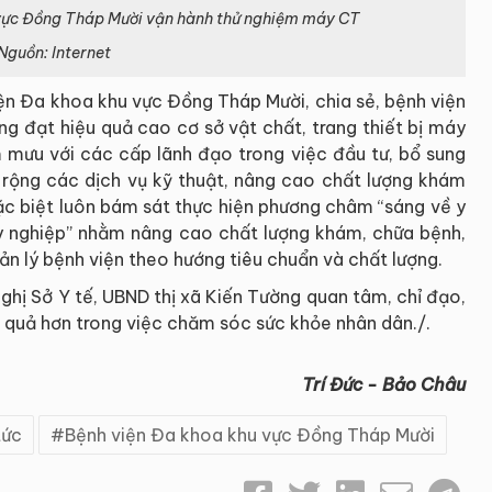
 vực Đồng Tháp Mười vận hành thử nghiệm máy CT
Nguồn: Internet
ện Đa khoa khu vực Đồng Tháp Mười, chia sẻ, bệnh viện
ng đạt hiệu quả cao cơ sở vật chất, trang thiết bị máy
 mưu với các cấp lãnh đạo trong việc đầu tư, bổ sung
 rộng các dịch vụ kỹ thuật, nâng cao chất lượng khám
ặc biệt luôn bám sát thực hiện phương châm “sáng về y
về y nghiệp” nhằm nâng cao chất lượng khám, chữa bệnh,
n lý bệnh viện theo hướng tiêu chuẩn và chất lượng.
ghị Sở Y tế, UBND thị xã Kiến Tường quan tâm, chỉ đạo,
u quả hơn trong việc chăm sóc sức khỏe nhân dân./.
Trí Đức - Bảo Châu
tức
Bệnh viện Đa khoa khu vực Đồng Tháp Mười