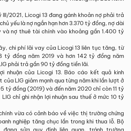
III/2021, Licogi 13 đang gánh khoản nợ phải trả
 chủ yếu là nợ ngắn hạn hơn 3.370 tỷ đồng, nợ dài
y và nợ thuê tài chính vào khoảng gần 1.400 tỷ
 chi phí lãi vay của Licogi 13 liên tục tăng, từ
08 tỷ đồng năm 2019 và hơn 142 tỷ đồng năm
IG phải trả gần 90 tỷ đồng tiền lãi.
lợi nhuận của Licogi 13. Báo cáo kết quả kinh
t của LIG giảm mạnh qua từng năm khi lần lượt ở
5 tỷ đồng (2019) và đến năm 2020 chỉ còn 11 tỷ
LIG chỉ ghi nhận lợi nhuận sau thuế ở mức 10 tỷ
chính vừa có cảnh báo về việc thị trường chứng
anh nghiệp tăng chục lần trong khi thua lỗ. Bộ
h đang sửa quy định liên quan, tránh trường