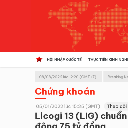
HỘI NHẬP QUỐC TẾ
THỰC TIỄN KINH NGH
HỘI NHẬP QUỐC TẾ
VĂN 
08/08/2026 lúc 12:20 (GMT+7)
Breaking N
Kinh tế hội nhập
Chứng khoán
Doanh nghiệp
NGHIÊN CỨU PHÁP LUẬT
THỰC
05/01/2022 lúc 15:35 (GMT)
Theo dõi
Licogi 13 (LIG) chuẩn
động 75 tỷ đồng