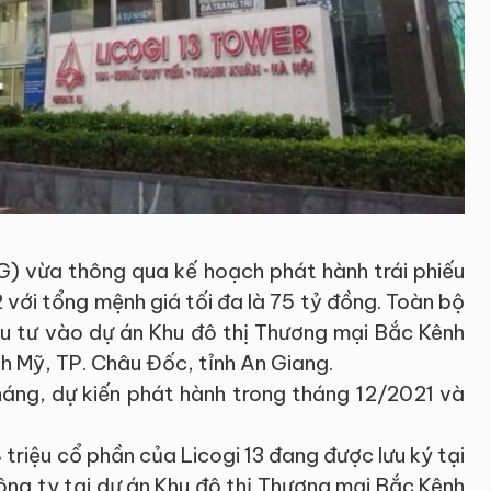
G) vừa thông qua kế hoạch phát hành trái phiếu
với tổng mệnh giá tối đa là 75 tỷ đồng. Toàn bộ
ầu tư vào dự án Khu đô thị Thương mại Bắc Kênh
 Mỹ, TP. Châu Đốc, tỉnh An Giang.
háng, dự kiến phát hành trong tháng 12/2021 và
 triệu cổ phần của Licogi 13 đang được lưu ký tại
ng ty tại dự án Khu đô thị Thương mại Bắc Kênh