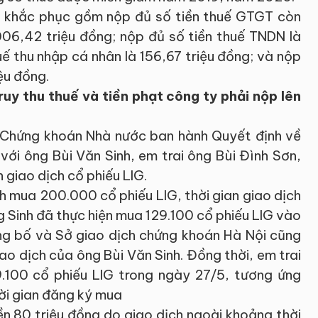
áp khắc phục gồm nộp đủ số tiền thuế GTGT còn
006,42 triệu đồng; nộp đủ số tiền thuế TNDN là
uế thu nhập cá nhân là 156,67 triệu đồng; và nộp
ệu đồng.
ruy thu thuế và tiền phạt công ty phải nộp lên
 Chứng khoán Nhà nước ban hành Quyết định về
với ông Bùi Văn Sinh, em trai ông Bùi Đình Sơn,
 giao dịch cổ phiếu LIG.
h mua 200.000 cổ phiếu LIG, thời gian giao dịch
g Sinh đã thực hiện mua 129.100 cổ phiếu LIG vào
ông bố và Sở giao dịch chứng khoán Hà Nội cũng
o dịch của ông Bùi Văn Sinh. Đồng thời, em trai
9.100 cổ phiếu LIG trong ngày 27/5, tương ứng
ời gian đăng ký mua
iền 80 triệu đồng do giao dịch ngoài khoảng thời