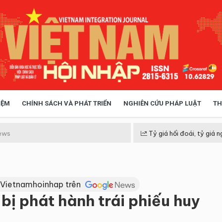
IỆM
CHÍNH SÁCH VÀ PHÁT TRIỂN
NGHIÊN CỨU PHÁP LUẬT
TH
HÓA XÃ HỘI
CHÍNH SÁCH
ews
Tỷ giá hối đoái, tỷ giá n
 TIỄN QUẢN LÝ
VIỆT NAM ĐIỂM ĐẾN
 Vietnamhoinhap trên
 bị phát hành trái phiếu huy