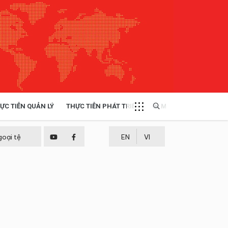
ỰC TIỄN QUẢN LÝ
THỰC TIỄN PHÁT TRIỂN
MULTIMEDIA
TÀI NGUYÊN - MÔI TRƯỜNG
goại tệ
EN
VI
THỰC TIỄN - KINH NGHIỆM