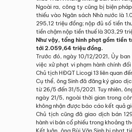
Ngoài ra, công ty cũng bị biện ph
thiếu vào Ngân sách Nhà nước là 1.
295,12 triệu đồng; nộp đủ số tiền th
tiền chậm nộp tiền thuế là 303,29 tri
Như vậy, tổng hình phạt gồm tiền t
tới 2.059,64 triệu đồng.
Trước đó, ngày 10/12/2021, Ủy ban
việc xử phạt vi phạm hành chính đối 
Chủ tịch HĐQT Licogi 13 liên quan đến
Cụ thể, ông Sinh đã đăng ký giao dịc
từ 26/5 đến 31/5/2021. Tuy nhiên, ôn
ngày 21/5, ngoài thời gian trong c
không nhận được báo cáo kết quả gia
Chủ tịch cũng đã giao dịch bán 12
hành vi bán cổ phiếu trong khoảng th
Kết luận, ông Bùi Văn Sinh bị phạt t