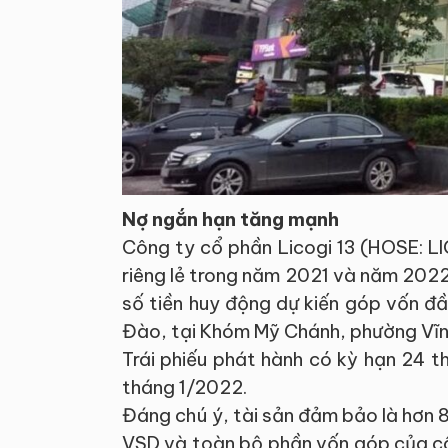
Nợ ngắn hạn tăng mạnh
Công ty cổ phần Licogi 13 (HOSE: LI
riêng lẻ trong năm 2021 và năm 2022 
số tiền huy động dự kiến góp vốn đ
Đào, tại Khóm Mỹ Chánh, phường Vĩnh
Trái phiếu phát hành có kỳ hạn 24 t
tháng 1/2022.
Đáng chú ý, tài sản đảm bảo là hơn 8
VSD và toàn bộ phần vốn góp của cô