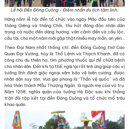
Lễ hội Đền Đông Cuông - Điểm nhấn du lịch tâm linh.
Hàng năm lễ hội đền tổ chức vào ngày Mão đầu tiên của
tháng Giêng và tháng Chín, thu hút đông đảo nhân dân
trong cả nước đến dâng hương, vãn cảnh đền và cầu lộc,
cầu tài, cho một năm mới gặp thật nhiều may mắn, an yên…
Theo Đại Nam nhất thống chí, đền Đông Cuông thờ Cao
Quan Đại Vương, húy là Thổ Lệnh và Thạch Khanh, đã có
công chu du thiên hạ, tìm phương thuốc quí để chữa bệnh
cho nhân dân. Đến khi tạ thế, ngài lại rất linh ứng giúp các vị
tướng lĩnh đánh giặc ngoại xâm bảo vệ biên cương, được
nhân dân suy tôn, Vua gia phong là “Thần vệ quốc” và đã
hóa thân thành Mẫu Thượng Ngàn, là người mẹ của vũ trụ.
Năm 1258, nghĩa quân của tướng Hà Đặc sau khi thắng
trận đã tập kết tại đền Đông Cuông và tổ chức mổ trâu
khao quân.