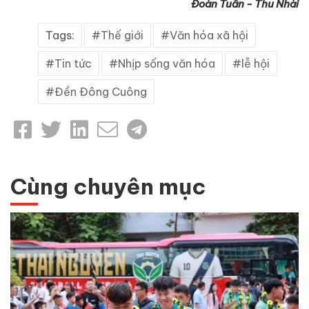
Đoàn Tuấn - Thu Nhài
Tags:
Thế giới
Văn hóa xã hội
Tin tức
Nhịp sống văn hóa
lễ hội
Đền Đông Cuông
Cùng chuyên mục