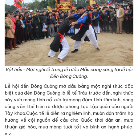
Vật hầu- Một nghi lễ trong lễ rước Mẫu sang sông tại lễ hội
Đền Đông Cuông.
Lễ hội đền Đông Cuông mở đầu bằng một nghi thức đặc
biệt của đền Đông Cuông là lễ tế Trâu trước đền, nghi thức
này vừa mang tính cổ xưa lại mang đậm tính tâm linh, song
cũng vẫn thể hiện rõ được phong tục tập quán của người
Tày khao.Cuộc tế lễ diễn ra nghiêm linh, muôn dân trăm họ
hướng về cội nguồn để cầu cho Quốc thái dân an, mưa
thuận gió hòa, mùa màng tươi tốt và bình an hạnh phúc,
v.v.