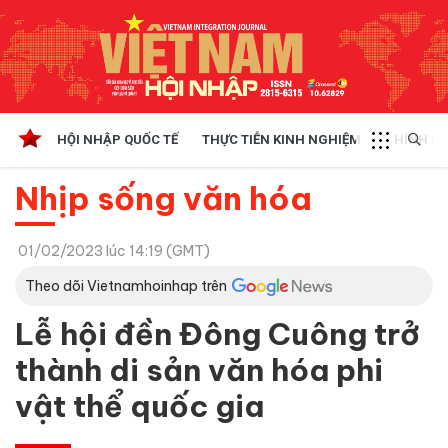
HỘI NHẬP QUỐC TẾ
THỰC TIỄN KINH NGHIỆM
CHÍNH SÁ
Nhịp sống văn hóa
01/02/2023 lúc 14:19 (GMT)
Theo dõi Vietnamhoinhap trên
Lễ hội đền Đông Cuông trở
thành di sản văn hóa phi
vật thể quốc gia