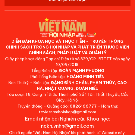
DIỄN ĐÀN KHOA HỌC VÀ THỰC TIỄN - TRUYỀN THÔNG
CHÍNH SÁCH TRONG HỘI NHẬP VÀ PHÁT TRIỂN THUỘC VIỆN
CHÍNH SÁCH, PHÁP LUẬT VÀ QUẢN LÝ
Giấy phép hoạt động Tạp chí Điện tử số 329/GP-BTTTT cấp ngày
10/09/2018.
Tổng Biên tập:
ĐOÀN MẠNH PHƯƠNG
Phó Tổng Biên tập:
HOÀNG MINH TIẾN
Ban Thư ký - Biên tập:
ĐẶNG ĐÌNH CHẤN, PHẠM THỦY, CAO
HÀ, NHẬT QUANG, ĐOÀN HIẾU
Tòa soạn:T8, Cung Trí thức Thành phố, Số 1 Tôn Thất Thuyết, Cầu
Giấy, Hà Nội.
Truyền thông - Quảng cáo:
0826166777
- Hòm thư:
tcvietnamhoinhap@gmail.com
Email nhận bài Nghiên cứu Khoa học:
nckh.vnhn@gmail.com
Ghi rõ nguồn "Việt Nam Hội Nhập" khi phát hành từ Website này.