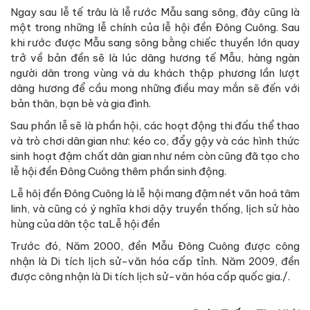
Ngay sau lễ tế trâu là lễ rước Mẫu sang sông, đây cũng là
một trong những lễ chính của lễ hội đền Đông Cuông. Sau
khi rước được Mẫu sang sông bằng chiếc thuyền lớn quay
trở về bản đền sẽ là lúc dâng hương tế Mẫu, hàng ngàn
người dân trong vùng và du khách thập phương lần lượt
dâng hương để cầu mong những điều may mắn sẽ đến với
bản thân, bạn bè và gia đình.
Sau phần lễ sẽ là phần hội, các hoạt động thi đấu thể thao
và trò chơi dân gian như: kéo co, đẩy gậy và các hình thức
sinh hoạt đậm chất dân gian như ném còn cũng đã tạo cho
lễ hội đền Đông Cuông thêm phần sinh động.
Lễ hôị đền Đông Cuông là lễ hội mang đậm nét văn hoá tâm
linh, và cũng có ý nghĩa khơi dậy truyền thống, lịch sử hào
hùng của dân tộc taLễ hội đền
Trước đó, Năm 2000, đền Mẫu Đông Cuông được công
nhận là Di tích lịch sử-văn hóa cấp tỉnh. Năm 2009, đền
được công nhận là Di tích lịch sử-văn hóa cấp quốc gia./.