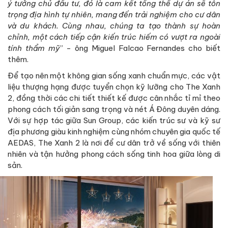
ý tưởng chủ đầu tư, đó là cam kết tổng thể dự án sẽ tôn
trọng địa hình tự nhiên, mang đến trải nghiệm cho cư dân
và du khách. Cùng nhau, chúng ta tạo thành sự hoàn
chỉnh, một cách tiếp cận kiến trúc hiếm có vượt ra ngoài
tính thẩm mỹ
” - ông Miguel Falcao Fernandes cho biết
thêm.
Để tạo nên một không gian sống xanh chuẩn mực, các vật
liệu thượng hạng được tuyển chọn kỹ lưỡng cho The Xanh
2, đồng thời các chi tiết thiết kế được cân nhắc tỉ mỉ theo
phong cách tối giản sang trọng và nét Á Đông duyên dáng.
Với sự hợp tác giữa Sun Group, các kiến trúc sư và kỹ sư
địa phương giàu kinh nghiệm cùng nhóm chuyên gia quốc tế
AEDAS, The Xanh 2 là nơi để cư dân trở về sống với thiên
nhiên và tận hưởng phong cách sống tinh hoa giữa lòng di
sản.