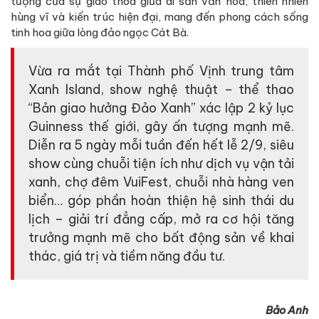
tượng của sự giao thoa giữa di sản văn hóa, thiên nhiên
hùng vĩ và kiến trúc hiện đại, mang đến phong cách sống
tinh hoa giữa lòng đảo ngọc Cát Bà.
Vừa ra mắt tại Thành phố Vịnh trung tâm
Xanh Island, show nghệ thuật – thể thao
“Bản giao hưởng Đảo Xanh” xác lập 2 kỷ lục
Guinness thế giới, gây ấn tượng mạnh mẽ.
Diễn ra 5 ngày mỗi tuần đến hết lễ 2/9, siêu
show cùng chuỗi tiện ích như dịch vụ vận tải
xanh, chợ đêm VuiFest, chuỗi nhà hàng ven
biển… góp phần hoàn thiện hệ sinh thái du
lịch – giải trí đẳng cấp, mở ra cơ hội tăng
trưởng mạnh mẽ cho bất động sản về khai
thác, giá trị và tiềm năng đầu tư.
Bảo Anh