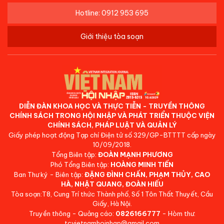
Hotline: 0912 953 695
Giới thiệu tòa soạn
DIỄN ĐÀN KHOA HỌC VÀ THỰC TIỄN - TRUYỀN THÔNG
CHÍNH SÁCH TRONG HỘI NHẬP VÀ PHÁT TRIỂN THUỘC VIỆN
CHÍNH SÁCH, PHÁP LUẬT VÀ QUẢN LÝ
Giấy phép hoạt động Tạp chí Điện tử số 329/GP-BTTTT cấp ngày
10/09/2018.
Tổng Biên tập:
ĐOÀN MẠNH PHƯƠNG
Phó Tổng Biên tập:
HOÀNG MINH TIẾN
Ban Thư ký - Biên tập:
ĐẶNG ĐÌNH CHẤN, PHẠM THỦY, CAO
HÀ, NHẬT QUANG, ĐOÀN HIẾU
Tòa soạn:T8, Cung Trí thức Thành phố, Số 1 Tôn Thất Thuyết, Cầu
Giấy, Hà Nội.
Truyền thông - Quảng cáo:
0826166777
- Hòm thư:
tcvietnamhoinhap@gmail.com