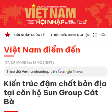
HỘI NHẬP QUỐC TẾ
THỰC TIỄN KINH NGHIỆM
CHÍNH SÁ
Việt Nam điểm đến
07/06/2025 lúc 13:00 (GMT)
Theo dõi Vietnamhoinhap trên
Kiến trúc đậm chất bản địa
tại căn hộ Sun Group Cát
Bà