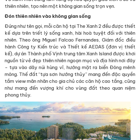
thiên nhiên, tạo nên một không gian sống trọn vẹn.
Đón thiên nhiên vào không gian sống
Đúng như tên gọi, mỗi căn hộ tại The Xanh 2 đều được thiết
kế dựa trên triết lý sống xanh, hài hoà tuyệt đối với thiên
nhiên. Theo ông Miguel Falcao Fernandes, Giám đốc điều
hành Công ty Kiến trúc và Thiết kế AEDAS (đơn vị thiết
kế), dự án Thành phố Vịnh trung tâm Xanh Island được khơi
nguồn từ vẻ đẹp thiên nhiên ngoạn mục và địa hình nơi đây
- tựa vào dãy núi hùng vĩ, hướng mặt ra biển Đông mênh
mông. Thế đất “tựa sơn hướng thủy” mang đến đặc quyền
tầm view mãn nhãn cho gia chủ các căn hộ cao tầng, cũng
như mang đến vượng khí cho vùng đất theo quan niệm
phong thủy.