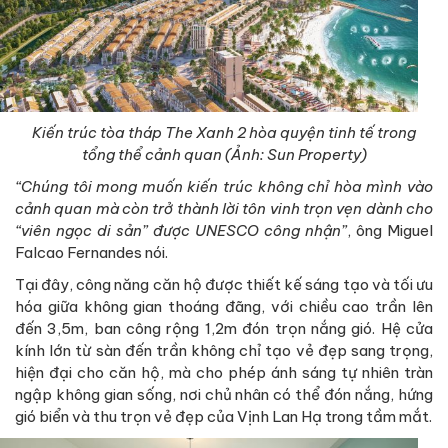
Kiến trúc tòa tháp The Xanh 2 hòa quyện tinh tế trong
tổng thể cảnh quan (Ảnh: Sun Property)
“Chúng tôi mong muốn kiến trúc không chỉ hòa mình vào
cảnh quan mà còn trở thành lời tôn vinh trọn vẹn dành cho
“viên ngọc di sản” được UNESCO công nhận”
, ông Miguel
Falcao Fernandes nói.
Tại đây, công năng căn hộ được thiết kế sáng tạo và tối ưu
hóa giữa không gian thoáng đãng, với chiều cao trần lên
đến 3,5m, ban công rộng 1,2m đón trọn nắng gió. Hệ cửa
kính lớn từ sàn đến trần không chỉ tạo vẻ đẹp sang trọng,
hiện đại cho căn hộ, mà cho phép ánh sáng tự nhiên tràn
ngập không gian sống, nơi chủ nhân có thể đón nắng, hứng
gió biển và thu trọn vẻ đẹp của Vịnh Lan Hạ trong tầm mắt.