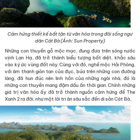
Cảm hứng thiết kế bất tận từ văn hóa trong đời sống ngư
dân Cát Bà (Ảnh: Sun Property)
Những con thuyền gỗ mộc mạc, đung đưa trên sóng nước
vịnh Lan Hạ, đã trở thành biểu tượng bất diệt, khắc sâu
vào ký ức vùng đất này. Cùng với đó, nghề mộc Hải Phòng,
với âm thanh giòn tan của đục, búa trên những con đường
làng, đã hun đúc nên linh hồn của những ngôi nhà, đó là
những con thuyền mang đậm dấu ấn thời gian. Chính những
giá trị văn hóa ấy đã trở thành nguồn cảm hứng để The
Xanh 2 ra đời, như một lời tri ân sâu sắc đến di sản Cát Bà.