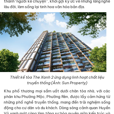
thành “người kể chuyện”, khơi gợi ký ức về những làng nghề
lâu đời, làm sống lại tinh hoa văn hóa bản địa.
Thiết kế tòa The Xanh 2 ứng dụng linh hoạt chất liệu
truyền thống (Ảnh: Sun Property)
Khu phố thương mại sầm uất dưới chân tòa nhà, với các
phân khu Phường Mộc, Phường Rèn, được lấy cảm hứng từ
những phố nghề truyền thống, mang đến trải nghiệm sống
động cho cư dân và du khách. Dòng sông cảnh quan Huyền
Vũ xanh mát càng làm tăng sự hòa quyện giữa kiến trúc và