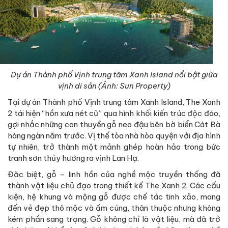
Dự án Thành phố Vịnh trung tâm Xanh Island nổi bật giữa
vịnh di sản (Ảnh: Sun Property)
Tại dự án Thành phố Vịnh trung tâm Xanh Island, The Xanh
2 tái hiện “hồn xưa nét cũ” qua hình khối kiến trúc độc đáo,
gợi nhắc những con thuyền gỗ neo đậu bên bờ biển Cát Bà
hàng ngàn năm trước. Vị thế tòa nhà hòa quyện với địa hình
tự nhiên, trở thành một mảnh ghép hoàn hảo trong bức
tranh sơn thủy hướng ra vịnh Lan Hạ.
Đăc biệt, gỗ – linh hồn của nghề mộc truyền thống đã
thành vật liệu chủ đạo trong thiết kế The Xanh 2. Các cấu
kiện, hệ khung và mộng gỗ được chế tác tinh xảo, mang
đến vẻ đẹp thô mộc và ấm cúng, thân thuộc nhưng không
kém phần sang trọng. Gỗ không chỉ là vật liệu, mà đã trở