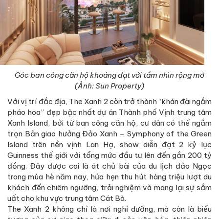
Góc ban công căn hộ khoáng đạt với tầm nhìn rộng mở
(Ảnh: Sun Property)
Với vị trí đắc địa, The Xanh 2 còn trở thành “khán đài ngắm
pháo hoa” đẹp bậc nhất dự án Thành phố Vịnh trung tâm
Xanh Island, bởi từ ban công căn hộ, cư dân có thể ngắm
trọn Bản giao hưởng Đảo Xanh – Symphony of the Green
Island trên nền vịnh Lan Hạ, show diễn đạt 2 kỷ lục
Guinness thế giới với tổng mức đầu tư lên đến gần 200 tỷ
đồng. Đây được coi là át chủ bài của du lịch đảo Ngọc
trong mùa hè năm nay, hứa hẹn thu hút hàng triệu lượt du
khách đến chiêm ngưỡng, trải nghiệm và mang lại sự sầm
uất cho khu vực trung tâm Cát Bà.
The Xanh 2 không chỉ là nơi nghỉ dưỡng, mà còn là biểu