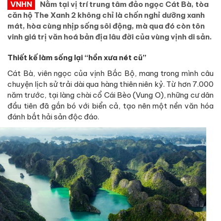
VNHN
Nằm tại vị trí trung tâm đảo ngọc Cát Bà, tòa
căn hộ The Xanh 2 không chỉ là chốn nghỉ dưỡng xanh
mát, hòa cùng nhịp sống sôi động, mà qua đó còn tôn
vinh giá trị văn hoá bản địa lâu đời của vùng vịnh di sản.
Thiết kế làm sống lại “hồn xưa nét cũ”
Cát Bà, viên ngọc của vịnh Bắc Bộ, mang trong mình câu
chuyện lịch sử trải dài qua hàng thiên niên kỷ. Từ hơn 7.000
năm trước, tại làng chài cổ Cái Bèo (Vung O), những cư dân
đầu tiên đã gắn bó với biển cả, tạo nên một nền văn hóa
đánh bắt hải sản độc đáo.