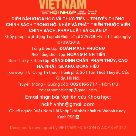
DIỄN ĐÀN KHOA HỌC VÀ THỰC TIỄN - TRUYỀN THÔNG
CHÍNH SÁCH TRONG HỘI NHẬP VÀ PHÁT TRIỂN THUỘC VIỆN
CHÍNH SÁCH, PHÁP LUẬT VÀ QUẢN LÝ
Giấy phép hoạt động Tạp chí Điện tử số 329/GP-BTTTT cấp ngày
10/09/2018.
Tổng Biên tập:
ĐOÀN MẠNH PHƯƠNG
Phó Tổng Biên tập:
HOÀNG MINH TIẾN
Ban Thư ký - Biên tập:
ĐẶNG ĐÌNH CHẤN, PHẠM THỦY, CAO
HÀ, NHẬT QUANG, ĐOÀN HIẾU
Tòa soạn:T8, Cung Trí thức Thành phố, Số 1 Tôn Thất Thuyết, Cầu
Giấy, Hà Nội.
Truyền thông - Quảng cáo:
0826166777
- Hòm thư:
tcvietnamhoinhap@gmail.com
Email nhận bài Nghiên cứu Khoa học:
nckh.vnhn@gmail.com
Ghi rõ nguồn "Việt Nam Hội Nhập" khi phát hành từ Website này.
Kênh RSS
Designed & developed by VIETNAMPEDIA.COM
©
AICMS v2022