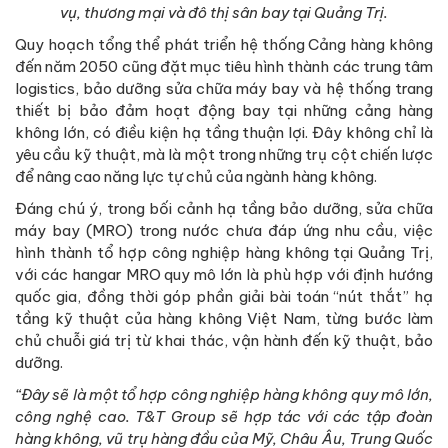
vụ, thương mại và đô thị sân bay tại Quảng Trị.
Quy hoạch tổng thể phát triển hệ thống Cảng hàng không
đến năm 2050 cũng đặt mục tiêu hình thành các trung tâm
logistics, bảo dưỡng sửa chữa máy bay và hệ thống trang
thiết bị bảo đảm hoạt động bay tại những cảng hàng
không lớn, có điều kiện hạ tầng thuận lợi. Đây không chỉ là
yêu cầu kỹ thuật, mà là một trong những trụ cột chiến lược
để nâng cao năng lực tự chủ của ngành hàng không.
Đáng chú ý, trong bối cảnh hạ tầng bảo dưỡng, sửa chữa
máy bay (MRO) trong nước chưa đáp ứng nhu cầu, việc
hình thành tổ hợp công nghiệp hàng không tại Quảng Trị,
với các hangar MRO quy mô lớn là phù hợp với định hướng
quốc gia, đồng thời góp phần giải bài toán “nút thắt” hạ
tầng kỹ thuật của hàng không Việt Nam, từng bước làm
chủ chuỗi giá trị từ khai thác, vận hành đến kỹ thuật, bảo
dưỡng.
“Đây sẽ là một tổ hợp công nghiệp hàng không quy mô lớn,
công nghệ cao. T&T Group sẽ hợp tác với các tập đoàn
hàng không, vũ trụ hàng đầu của Mỹ, Châu Âu, Trung Quốc