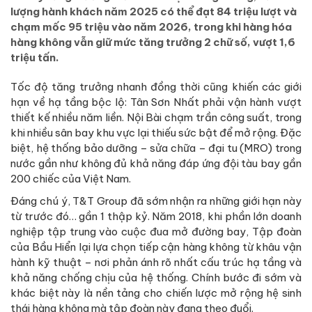
lượng hành khách năm 2025 có thể đạt 84 triệu lượt và
chạm mốc 95 triệu vào năm 2026, trong khi hàng hóa
hàng không vẫn giữ mức tăng trưởng 2 chữ số, vượt 1,6
triệu tấn.
Tốc độ tăng trưởng nhanh đồng thời cũng khiến các giới
hạn về hạ tầng bộc lộ: Tân Sơn Nhất phải vận hành vượt
thiết kế nhiều năm liền. Nội Bài chạm trần công suất, trong
khi nhiều sân bay khu vực lại thiếu sức bật để mở rộng. Đặc
biệt, hệ thống bảo dưỡng – sửa chữa – đại tu (MRO) trong
nước gần như không đủ khả năng đáp ứng đội tàu bay gần
200 chiếc của Việt Nam.
Đáng chú ý, T&T Group đã sớm nhận ra những giới hạn này
từ trước đó… gần 1 thập kỷ. Năm 2018, khi phần lớn doanh
nghiệp tập trung vào cuộc đua mở đường bay, Tập đoàn
của Bầu Hiển lại lựa chọn tiếp cận hàng không từ khâu vận
hành kỹ thuật – nơi phản ánh rõ nhất cấu trúc hạ tầng và
khả năng chống chịu của hệ thống. Chính bước đi sớm và
khác biệt này là nền tảng cho chiến lược mở rộng hệ sinh
thái hàng không mà tập đoàn này đang theo đuổi.