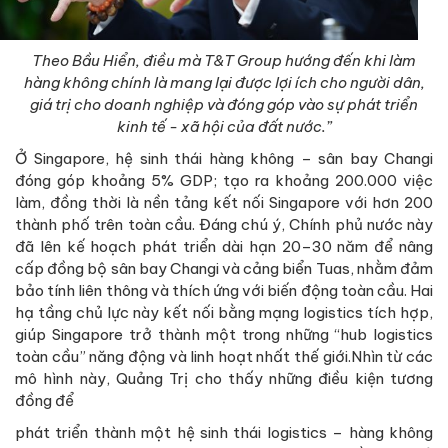
Theo Bầu Hiển, điều mà T&T Group hướng đến khi làm
hàng không chính là mang lại được lợi ích cho người dân,
giá trị cho doanh nghiệp và đóng góp vào sự phát triển
kinh tế - xã hội của đất nước.”
Ở Singapore, hệ sinh thái hàng không – sân bay Changi
đóng góp khoảng 5% GDP; tạo ra khoảng 200.000 việc
làm, đồng thời là nền tảng kết nối Singapore với hơn 200
thành phố trên toàn cầu. Đáng chú ý, Chính phủ nước này
đã lên kế hoạch phát triển dài hạn 20–30 năm để nâng
cấp đồng bộ sân bay Changi và cảng biển Tuas, nhằm đảm
bảo tính liên thông và thích ứng với biến động toàn cầu. Hai
hạ tầng chủ lực này kết nối bằng mạng logistics tích hợp,
giúp Singapore trở thành một trong những “hub logistics
toàn cầu” năng động và linh hoạt nhất thế giới.Nhìn từ các
mô hình này, Quảng Trị cho thấy những điều kiện tương
đồng để
phát triển thành một hệ sinh thái logistics – hàng không