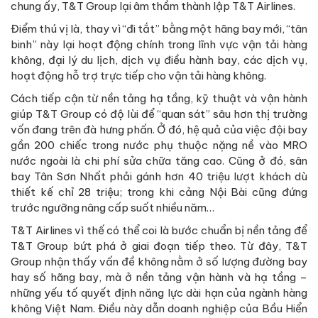
chung ấy, T&T Group lại âm thầm thành lập T&T Airlines.
Điểm thú vị là, thay vì “đi tắt” bằng một hãng bay mới, “tân
binh” này lại hoạt động chính trong lĩnh vực vận tải hàng
không, đại lý du lịch, dịch vụ điều hành bay, các dịch vụ,
hoạt động hỗ trợ trực tiếp cho vận tải hàng không.
Cách tiếp cận từ nền tảng hạ tầng, kỹ thuật và vận hành
giúp T&T Group có độ lùi để “quan sát” sâu hơn thị trường
vốn đang trên đà hưng phấn. Ở đó, hệ quả của việc đội bay
gần 200 chiếc trong nước phụ thuộc nặng nề vào MRO
nước ngoài là chi phí sửa chữa tăng cao. Cũng ở đó, sân
bay Tân Sơn Nhất phải gánh hơn 40 triệu lượt khách dù
thiết kế chỉ 28 triệu; trong khi cảng Nội Bài cũng đứng
trước ngưỡng nâng cấp suốt nhiều năm…
T&T Airlines vì thế có thể coi là bước chuẩn bị nền tảng để
T&T Group bứt phá ở giai đoạn tiếp theo. Từ đây, T&T
Group nhận thấy vấn đề không nằm ở số lượng đường bay
hay số hãng bay, mà ở nền tảng vận hành và hạ tầng –
những yếu tố quyết định năng lực dài hạn của ngành hàng
không Việt Nam. Điều này dẫn doanh nghiệp của Bầu Hiển