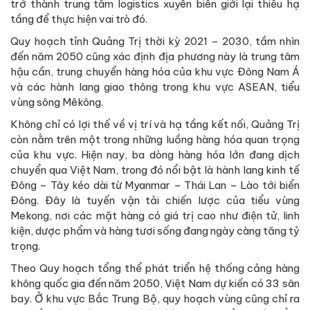
trở thành trung tâm logistics xuyên biên giới lại thiếu hạ
tầng để thực hiện vai trò đó.
Quy hoạch tỉnh Quảng Trị thời kỳ 2021 – 2030, tầm nhìn
đến năm 2050 cũng xác định địa phương này là trung tâm
hậu cần, trung chuyển hàng hóa của khu vực Đông Nam Á
và các hành lang giao thông trong khu vực ASEAN, tiểu
vùng sông Mêkông.
Không chỉ có lợi thế về vị trí và hạ tầng kết nối, Quảng Trị
còn nằm trên một trong những luồng hàng hóa quan trọng
của khu vực. Hiện nay, ba dòng hàng hóa lớn đang dịch
chuyển qua Việt Nam, trong đó nổi bật là hành lang kinh tế
Đông – Tây kéo dài từ Myanmar – Thái Lan – Lào tới biển
Đông. Đây là tuyến vận tải chiến lược của tiểu vùng
Mekong, nơi các mặt hàng có giá trị cao như điện tử, linh
kiện, dược phẩm và hàng tươi sống đang ngày càng tăng tỷ
trọng.
Theo Quy hoạch tổng thể phát triển hệ thống cảng hàng
không quốc gia đến năm 2050, Việt Nam dự kiến có 33 sân
bay. Ở khu vực Bắc Trung Bộ, quy hoạch vùng cũng chỉ ra