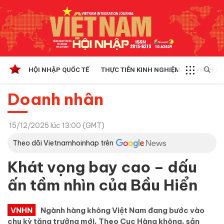
HỘI NHẬP QUỐC TẾ
THỰC TIỄN KINH NGHIỆM
CHÍNH SÁ
Doanh nhân
15/12/2025 lúc 13:00 (GMT)
Theo dõi Vietnamhoinhap trên
Khát vọng bay cao – dấu
ấn tầm nhìn của Bầu Hiển
VNHN
Ngành hàng không Việt Nam đang bước vào
chu kỳ tăng trưởng mới. Theo Cục Hàng không, sản