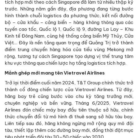
tích hợp mới theo cách Singapore đã làm từ nhiều thập kỷ
trước. Những năm gần đây, địa phương đang từng bước
hình thành chuỗi logistics đa phương thức, kết nối đường
bộ – cửa khẩu – cảng biển – hàng không thông qua các
tuyến cao tốc, Quốc lộ 1, Quốc lộ 9, đường La Lay – Khu
Kinh tế Đông Nam, cùng hệ thống cảng biển Mỹ Thủy, Cửa
Việt… Đây là nền tảng quan trọng để Quảng Trị trở thành
điểm trung chuyển hàng hóa của tiểu vùng Mekong mở
rộng, tương tự cách Singapore tạo dựng vị thế trung tâm
khu vực thông qua chiến lược hạ tầng logistics tích hợp.
Mảnh ghép mới mang tên Vietravel Airlines
Trở lại thời điểm cuối năm 2024, T&T Group chính thức trở
thành cổ đông chiến lược của Vietravel Airlines. Từ đây,
hãng bay trẻ cũng bước vào chu kỳ tăng trưởng mới,
chuyên nghiệp và bền vững. Tháng 6/2025, Vietravel
Airlines đón chiếc máy bay đầu tiên thuộc sở hữu, chính
thức chuyển đổi từ mô hình đi thuê sang sở hữu tàu bay.
Liên tiếp sau đó, hãng không ngừng mở rộng quy mô đội
tàu, thiết lập thêm các đường bay mới, đồng thời đặt mục
tiêu phát triển đội tàu 30–50 chiếc vào 2030…