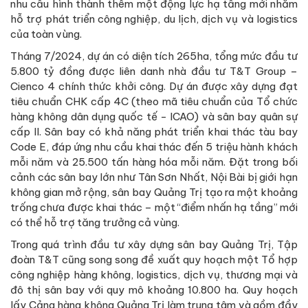
nhu cầu hình thành thêm một động lực hạ tầng mới nhằm
hỗ trợ phát triển công nghiệp, du lịch, dịch vụ và logistics
của toàn vùng.
Tháng 7/2024, dự án có diện tích 265ha, tổng mức đầu tư
5.800 tỷ đồng được liên danh nhà đầu tư T&T Group –
Cienco 4 chính thức khởi công. Dự án được xây dựng đạt
tiêu chuẩn CHK cấp 4C (theo mã tiêu chuẩn của Tổ chức
hàng không dân dụng quốc tế - ICAO) và sân bay quân sự
cấp II. Sân bay có khả năng phát triển khai thác tàu bay
Code E, đáp ứng nhu cầu khai thác đến 5 triệu hành khách
mỗi năm và 25.500 tấn hàng hóa mỗi năm. Đặt trong bối
cảnh các sân bay lớn như Tân Sơn Nhất, Nội Bài bị giới hạn
không gian mở rộng, sân bay Quảng Trị tạo ra một khoảng
trống chưa được khai thác – một “điểm nhấn hạ tầng” mới
có thể hỗ trợ tăng trưởng cả vùng.
Trong quá trình đầu tư xây dựng sân bay Quảng Trị, Tập
đoàn T&T cũng song song đề xuất quy hoạch một Tổ hợp
công nghiệp hàng không, logistics, dịch vụ, thương mại và
đô thị sân bay với quy mô khoảng 10.800 ha. Quy hoạch
lấy Cảng hàng không Quảng Trị làm trung tâm và gồm đầy