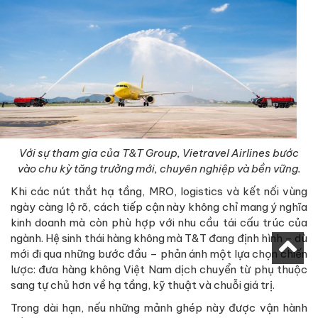
Với sự tham gia của T&T Group, Vietravel Airlines bước
vào chu kỳ tăng trưởng mới, chuyên nghiệp và bền vững.
Khi các nút thắt hạ tầng, MRO, logistics và kết nối vùng
ngày càng lộ rõ, cách tiếp cận này không chỉ mang ý nghĩa
kinh doanh mà còn phù hợp với nhu cầu tái cấu trúc của
ngành. Hệ sinh thái hàng không mà T&T đang định hình – dù
mới đi qua những bước đầu – phản ánh một lựa chọn chiến
lược: đưa hàng không Việt Nam dịch chuyển từ phụ thuộc
sang tự chủ hơn về hạ tầng, kỹ thuật và chuỗi giá trị.
Trong dài hạn, nếu những mảnh ghép này được vận hành