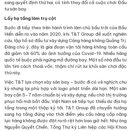
sang quyết định thứ hai, có tính thay đổi cả cuộc chơi: Đầu
tư sân bay.
Lấy hạ tầng làm trụ cột
Bước đi tiếp theo trên hành trình làm chủ bầu trời của Bầu
Hiển diễn ra vào năm 2020, khi T&T Group đề xuất nghiên
cứu, lập hồ sơ đầu tư xây dựng Cảng hàng không Quảng Trị.
Đáng chú ý, đây là giai đoạn vận tải hàng không toàn cầu
đã giảm tới 60% do ảnh hưởng của Covid-19. Nhiều hãng
quốc tế buộc phải ngừng mở đường bay. Một số nhà đầu tư
lớn tìm cách thoái vốn, thậm chí rút lui khỏi sân chơi đặc
thù này.
Việc T&T lựa chọn xây sân bay - bước đi có vẻ nghịch chu
kỳ nhưng lại phù hợp với logic phát triển dài hạn. Một sân
bay cần 5–7 năm chuẩn bị và xây dựng; nếu chờ thị trường
phục hồi mới bắt đầu, Việt Nam sẽ tiếp tục thiếu dư địa hạ
tầng trong một thập kỷ tới. T&T Group đã chuyển hướng
sang hạ tầng đúng vào thời điểm yêu cầu nâng cấp năng
lực hàng không được đặt ra rõ rệt hơn bao giờ hết. Như ông
Nguyễn Quyết Chiến, Tổng Thư ký Liên hiệp các Hội Khoa