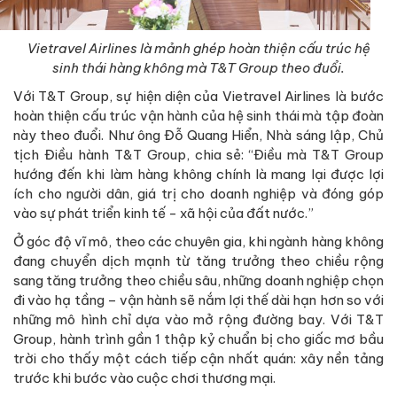
Vietravel Airlines là mảnh ghép hoàn thiện cấu trúc hệ
sinh thái hàng không mà T&T Group theo đuổi.
Với T&T Group, sự hiện diện của Vietravel Airlines là bước
hoàn thiện cấu trúc vận hành của hệ sinh thái mà tập đoàn
này theo đuổi. Như ông Đỗ Quang Hiển, Nhà sáng lập, Chủ
tịch Điều hành T&T Group, chia sẻ: “Điều mà T&T Group
hướng đến khi làm hàng không chính là mang lại được lợi
ích cho người dân, giá trị cho doanh nghiệp và đóng góp
vào sự phát triển kinh tế - xã hội của đất nước.”
Ở góc độ vĩ mô, theo các chuyên gia, khi ngành hàng không
đang chuyển dịch mạnh từ tăng trưởng theo chiều rộng
sang tăng trưởng theo chiều sâu, những doanh nghiệp chọn
đi vào hạ tầng – vận hành sẽ nắm lợi thế dài hạn hơn so với
những mô hình chỉ dựa vào mở rộng đường bay. Với T&T
Group, hành trình gần 1 thập kỷ chuẩn bị cho giấc mơ bầu
trời cho thấy một cách tiếp cận nhất quán: xây nền tảng
trước khi bước vào cuộc chơi thương mại.