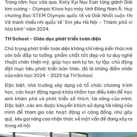
Trong năm học vừa qua, Katy Kyi Nuu Eain từng giành Giải
kim cương - Olympic Khoa học máy tính Đông Nam Á; Huy
chương Bạc STEM Olympic quốc tế và Giải Nhất cuộc thi
Vẽ tranh thiếu nhi quốc tế “Em yêu Hà Nội - Thành phố vì
hòa bình” năm 2024.
TH School - Giáo dục phát triển toàn diện
Chú trọng phát triển toàn diện không chỉ riêng kiến thức mà
còn bồi đắp tư tưởng, phẩm chất tốt đẹp và tư duy nghệ
thuật chân thiện mỹ, giúp học sinh tự tin, tự lập, chủ động
đặt mục tiêu phát triển bản thân, đó là những điểm nhấn
của năm học 2024 - 2025 tại TH School.
Đặc biệt, nhà trường xây dựng và tổ chức chương trình
học, các hoạt động ngoại khóa nhằm tạo điều kiện để học
sinh khám phá và phát triển sở thích, tài năng của mình.
Đặc biệt, các em được khuyến khích sử dụng tài năng của
mình để tham gia các hoạt động vì cộng đồng, như gây
quỹ, kêu gọi nâng cao nhận thức về một vấn đề đang xảy ra
trong xã hội.