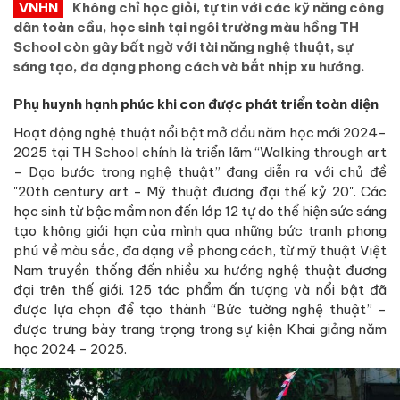
VNHN
Không chỉ học giỏi, tự tin với các kỹ năng công
dân toàn cầu, học sinh tại ngôi trường màu hồng TH
School còn gây bất ngờ với tài năng nghệ thuật, sự
sáng tạo, đa dạng phong cách và bắt nhịp xu hướng.
Phụ huynh hạnh phúc khi con được phát triển toàn diện
Hoạt động nghệ thuật nổi bật mở đầu năm học mới 2024-
2025 tại TH School chính là triển lãm “Walking through art
- Dạo bước trong nghệ thuật” đang diễn ra với chủ đề
"20th century art - Mỹ thuật đương đại thế kỷ 20". Các
học sinh từ bậc mầm non đến lớp 12 tự do thể hiện sức sáng
tạo không giới hạn của mình qua những bức tranh phong
phú về màu sắc, đa dạng về phong cách, từ mỹ thuật Việt
Nam truyền thống đến nhiều xu hướng nghệ thuật đương
đại trên thế giới. 125 tác phẩm ấn tượng và nổi bật đã
được lựa chọn để tạo thành “Bức tường nghệ thuật” -
được trưng bày trang trọng trong sự kiện Khai giảng năm
học 2024 - 2025.