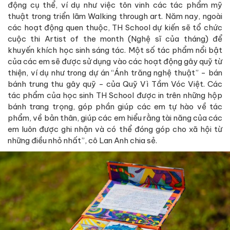
động cụ thể, ví dụ như việc tôn vinh các tác phẩm mỹ
thuật trong triển lãm Walking through art. Năm nay, ngoài
các hoạt động quen thuộc, TH School dự kiến sẽ tổ chức
cuộc thi Artist of the month (Nghệ sĩ của tháng) để
khuyến khích học sinh sáng tác. Một số tác phẩm nổi bật
của các em sẽ được sử dụng vào các hoạt động gây quỹ từ
thiện, ví dụ như trong dự án “Ánh trăng nghệ thuật” - bán
bánh trung thu gây quỹ - của Quỹ Vì Tầm Vóc Việt. Các
tác phẩm của học sinh TH School được in trên những hộp
bánh trang trọng, góp phần giúp các em tự hào về tác
phẩm, về bản thân, giúp các em hiểu rằng tài năng của các
em luôn được ghi nhận và có thể đóng góp cho xã hội từ
những điều nhỏ nhất”, cô Lan Anh chia sẻ.