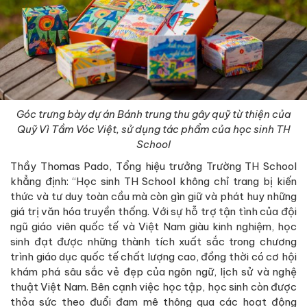
Góc trưng bày dự án Bánh trung thu gây quỹ từ thiện của
Quỹ Vì Tầm Vóc Việt, sử dụng tác phẩm của học sinh TH
School
Thầy Thomas Pado, Tổng hiệu trưởng Trường TH School
khẳng định: “Học sinh TH School không chỉ trang bị kiến
thức và tư duy toàn cầu mà còn gìn giữ và phát huy những
giá trị văn hóa truyền thống. Với sự hỗ trợ tận tình của đội
ngũ giáo viên quốc tế và Việt Nam giàu kinh nghiệm, học
sinh đạt được những thành tích xuất sắc trong chương
trình giáo dục quốc tế chất lượng cao, đồng thời có cơ hội
khám phá sâu sắc vẻ đẹp của ngôn ngữ, lịch sử và nghệ
thuật Việt Nam. Bên cạnh việc học tập, học sinh còn được
thỏa sức theo đuổi đam mê thông qua các hoạt động