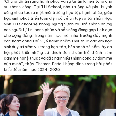
“Chúng tôi tin rằng hạnh phúc và sự tự tin là nền tảng cho
sự thành công. Tại TH School, nhà trường và phụ huynh
cùng nhau tạo ra một môi trường học tập hạnh phúc, giúp
học sinh phát triển toàn diện cả về trí tuệ và tâm hồn. Học
sinh TH School sẽ không ngừng vươn xa, trở thành những
con người tự tin, hạnh phúc và sẵn sàng đóng góp tích cực
cho cộng đồng. Trong năm học mới, nhà trường đẩy mạnh
các hoạt động thú vị, ý nghĩa nhằm thôi thúc các em học
sinh duy trì niềm vui trong học tập, bên cạnh đó nắm lấy cơ
hội phát triển những sở thích đơn thuần trở thành niềm
đam mê nghệ thuật và gặt hái nhiều thành công từ đam mê
của mình”, thầy Thomas Pado khẳng định trong bài phát
biểu đầu năm học 2024-2025.