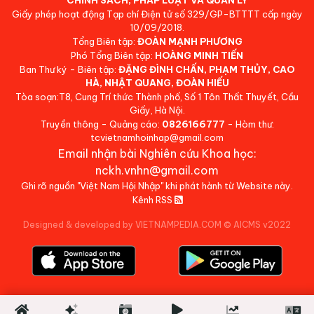
Giấy phép hoạt động Tạp chí Điện tử số 329/GP-BTTTT cấp ngày
10/09/2018.
Tổng Biên tập:
ĐOÀN MẠNH PHƯƠNG
Phó Tổng Biên tập:
HOÀNG MINH TIẾN
Ban Thư ký - Biên tập:
ĐẶNG ĐÌNH CHẤN, PHẠM THỦY, CAO
HÀ, NHẬT QUANG, ĐOÀN HIẾU
Tòa soạn:T8, Cung Trí thức Thành phố, Số 1 Tôn Thất Thuyết, Cầu
Giấy, Hà Nội.
Truyền thông - Quảng cáo:
0826166777
- Hòm thư:
tcvietnamhoinhap@gmail.com
Email nhận bài Nghiên cứu Khoa học:
nckh.vnhn@gmail.com
Ghi rõ nguồn "Việt Nam Hội Nhập" khi phát hành từ Website này.
Kênh RSS
Designed & developed by VIETNAMPEDIA.COM
©
AICMS v2022