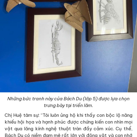
Những bức tranh này của Bách Du (lớp 5) được lựa chọn
trưng bày tại triển lãm.
Chị Huệ tâm sự: “Tôi luôn ủng hộ khi thấy con bộc lộ năng
khiếu hội họa và hạnh phúc được chứng kiến con nhìn mọi
vật qua lăng kính nghệ thuật tràn đầy cảm xúc. Cụ thể,
Bách Du có niềm đam mê rất lớn với động vật và con nhớ