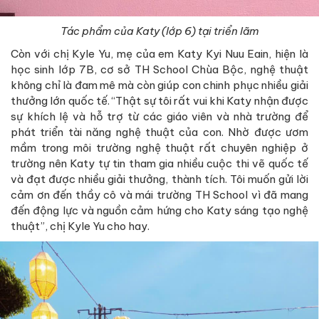
Tác phẩm của Katy (lớp 6) tại triển lãm
Còn với chị Kyle Yu, mẹ của em Katy Kyi Nuu Eain, hiện là
học sinh lớp 7B, cơ sở TH School Chùa Bộc, nghệ thuật
không chỉ là đam mê mà còn giúp con chinh phục nhiều giải
thưởng lớn quốc tế. “Thật sự tôi rất vui khi Katy nhận được
sự khích lệ và hỗ trợ từ các giáo viên và nhà trường để
phát triển tài năng nghệ thuật của con. Nhờ được ươm
mầm trong môi trường nghệ thuật rất chuyên nghiệp ở
trường nên Katy tự tin tham gia nhiều cuộc thi vẽ quốc tế
và đạt được nhiều giải thưởng, thành tích. Tôi muốn gửi lời
cảm ơn đến thầy cô và mái trường TH School vì đã mang
đến động lực và nguồn cảm hứng cho Katy sáng tạo nghệ
thuật”, chị Kyle Yu cho hay.