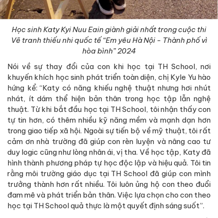
Học sinh Katy Kyi Nuu Eain giành giải nhất trong cuộc thi
Vẽ tranh thiếu nhi quốc tế “Em yêu Hà Nội - Thành phố vì
hòa bình” 2024
Nói về sự thay đổi của con khi học tại TH School, nơi
khuyến khích học sinh phát triển toàn diện, chị Kyle Yu hào
hứng kể: “Katy có năng khiếu nghệ thuật nhưng hơi nhút
nhát, ít dám thể hiện bản thân trong học tập lẫn nghệ
thuật. Từ khi bắt đầu học tại TH School, tôi nhận thấy con
tự tin hơn, có thêm nhiều kỹ năng mềm và mạnh dạn hơn
trong giao tiếp xã hội. Ngoài sự tiến bộ về mỹ thuật, tôi rất
cảm ơn nhà trường đã giúp con rèn luyện và nâng cao tư
duy logic cũng như lòng nhân ái, vị tha. Về học tập, Katy đã
hình thành phương pháp tự học độc lập và hiệu quả. Tôi tin
rằng môi trường giáo dục tại TH School đã giúp con mình
trưởng thành hơn rất nhiều. Tôi luôn ủng hộ con theo đuổi
đam mê và phát triển bản thân. Việc lựa chọn cho con theo
học tại TH School quả thực là một quyết định sáng suốt”.