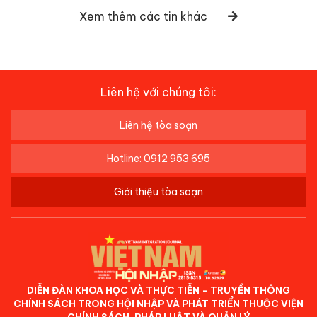
Xem thêm các tin khác
Liên hệ với chúng tôi:
Liên hệ tòa soạn
Hotline: 0912 953 695
Giới thiệu tòa soạn
DIỄN ĐÀN KHOA HỌC VÀ THỰC TIỄN - TRUYỀN THÔNG
CHÍNH SÁCH TRONG HỘI NHẬP VÀ PHÁT TRIỂN THUỘC VIỆN
CHÍNH SÁCH, PHÁP LUẬT VÀ QUẢN LÝ