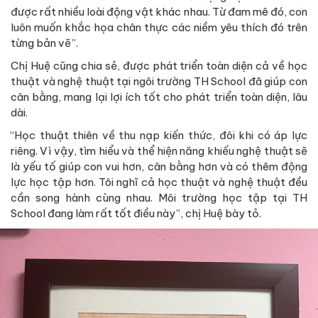
được rất nhiều loài động vật khác nhau. Từ đam mê đó, con
luôn muốn khắc họa chân thực các niềm yêu thích đó trên
từng bản vẽ”.
Chị Huệ cũng chia sẻ, được phát triển toàn diện cả về học
thuật và nghệ thuật tại ngôi trường TH School đã giúp con
cân bằng, mang lại lợi ích tốt cho phát triển toàn diện, lâu
dài.
“Học thuật thiên về thu nạp kiến thức, đôi khi có áp lực
riêng. Vì vậy, tìm hiểu và thể hiện năng khiếu nghệ thuật sẽ
là yếu tố giúp con vui hơn, cân bằng hơn và có thêm động
lực học tập hơn. Tôi nghĩ cả học thuật và nghệ thuật đều
cần song hành cùng nhau. Môi trường học tập tại TH
School đang làm rất tốt điều này”, chị Huệ bày tỏ.