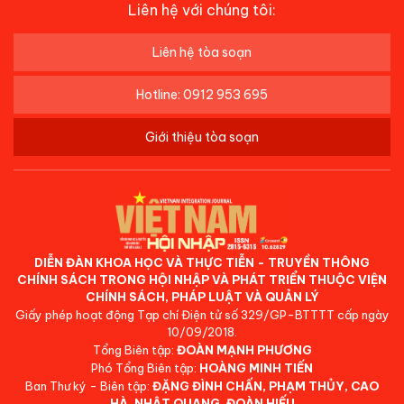
Liên hệ với chúng tôi:
Liên hệ tòa soạn
Hotline: 0912 953 695
Giới thiệu tòa soạn
DIỄN ĐÀN KHOA HỌC VÀ THỰC TIỄN - TRUYỀN THÔNG
CHÍNH SÁCH TRONG HỘI NHẬP VÀ PHÁT TRIỂN THUỘC VIỆN
CHÍNH SÁCH, PHÁP LUẬT VÀ QUẢN LÝ
Giấy phép hoạt động Tạp chí Điện tử số 329/GP-BTTTT cấp ngày
10/09/2018.
Tổng Biên tập:
ĐOÀN MẠNH PHƯƠNG
Phó Tổng Biên tập:
HOÀNG MINH TIẾN
Ban Thư ký - Biên tập:
ĐẶNG ĐÌNH CHẤN, PHẠM THỦY, CAO
HÀ, NHẬT QUANG, ĐOÀN HIẾU