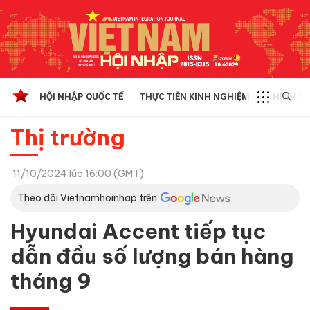
HỘI NHẬP QUỐC TẾ
THỰC TIỄN KINH NGHIỆM
CHÍNH SÁ
Thị trường
11/10/2024 lúc 16:00 (GMT)
Theo dõi Vietnamhoinhap trên
Hyundai Accent tiếp tục
dẫn đầu số lượng bán hàng
tháng 9