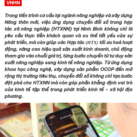
VNHN
Trong tiến trình
cơ cấu
lại
ngành
nông nghiệp
và xây dựng
Nông thôn mới, việc ứng dụng c
huyển đổi số trong hợp
tác xã nông nghiệp
(HTXNN) tại Ninh Bình không chỉ
là
yêu cầu thực tiễn khách quan và xu thế tất yếu của sự
phát triển
, mà còn
giúp các Hợp tác
tối ưu hoá hoạt
(HTX)
động, nâng cao hiệu quả sản xuất kinh doanh, chủ động
tham gia vào chuỗi giá trị, từng bước chuyển từ tư duy sản
xuất nông nghiệp sang kinh tế nông nghiệp.
Từ ứng dụng
khoa học công nghệ, xây dựng sản phẩm OCOP đến mở
rộng thị trường tiêu thụ, chuyển đổi số không chỉ tạo bước
đột phá cho HTX
NN
mà còn góp phần khẳng định vai trò
của kinh tế tập thể trong phát triển kinh tế - xã hội địa
phương.