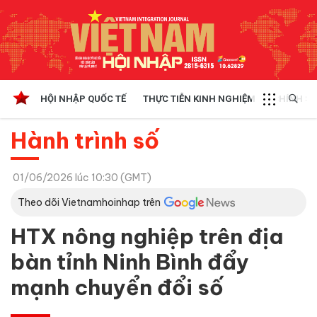
HỘI NHẬP QUỐC TẾ
THỰC TIỄN KINH NGHIỆM
CHÍNH SÁ
Hành trình số
01/06/2026 lúc 10:30 (GMT)
Theo dõi Vietnamhoinhap trên
HTX nông nghiệp trên địa
bàn tỉnh Ninh Bình đẩy
mạnh chuyển đổi số