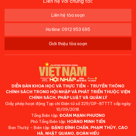
Liên hệ với chúng tôi:
Liên hệ tòa soạn
Hotline: 0912 953 695
Giới thiệu tòa soạn
DIỄN ĐÀN KHOA HỌC VÀ THỰC TIỄN - TRUYỀN THÔNG
CHÍNH SÁCH TRONG HỘI NHẬP VÀ PHÁT TRIỂN THUỘC VIỆN
CHÍNH SÁCH, PHÁP LUẬT VÀ QUẢN LÝ
Giấy phép hoạt động Tạp chí Điện tử số 329/GP-BTTTT cấp ngày
10/09/2018.
Tổng Biên tập:
ĐOÀN MẠNH PHƯƠNG
Phó Tổng Biên tập:
HOÀNG MINH TIẾN
Ban Thư ký - Biên tập:
ĐẶNG ĐÌNH CHẤN, PHẠM THỦY, CAO
HÀ, NHẬT QUANG, ĐOÀN HIẾU