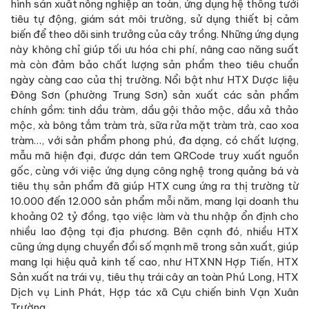
hình sản xuất nông nghiệp an toàn, ứng dụng hệ thống tưới
tiêu tự động, giám sát môi trường, sử dụng thiết bị cảm
biến để theo dõi sinh trưởng của cây trồng. Những ứng dụng
này không chỉ giúp tối ưu hóa chi phí, nâng cao năng suất
mà còn đảm bảo chất lượng sản phẩm theo tiêu chuẩn
ngày càng cao của thị trường. Nổi bật như HTX Dược liệu
Đông Sơn (phường Trung Sơn) sản xuất các sản phẩm
chính gồm: tinh dầu tràm, dầu gội thảo mộc, dầu xả thảo
mộc, xà bông tắm tràm trà, sữa rửa mặt tràm trà, cao xoa
tràm…, với sản phẩm phong phú, đa dạng, có chất lượng,
mẫu mã hiện đại, được dán tem QRCode truy xuất nguồn
gốc, cùng với việc ứng dụng công nghệ trong quảng bá và
tiêu thụ sản phẩm đã giúp HTX cung ứng ra thị trường từ
10.000 đến 12.000 sản phẩm mỗi năm, mang lại doanh thu
khoảng 02 tỷ đồng, tạo việc làm và thu nhập ổn định cho
nhiều lao động tại địa phương. Bên cạnh đó, nhiều HTX
cũng ứng dụng chuyển đổi số mạnh mẽ trong sản xuất, giúp
mang lại hiệu quả kinh tế cao, như HTXNN Hợp Tiến, HTX
Sản xuất na trái vụ, tiêu thụ trái cây an toàn Phú Long, HTX
Dịch vụ Linh Phát, Hợp tác xã Cựu chiến binh Vạn Xuân
Trường...