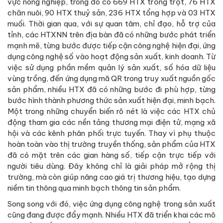
vực nông nghiệp, trong đó có 669 HTX trồng trọt, 76 HTX
chăn nuôi, 90 HTX thuỷ sản, 236 HTX tổng hợp và 03 HTX
muối. Thời gian qua, với sự quan tâm, chỉ đạo, hỗ trợ của
tỉnh, các HTXNN trên địa bàn đã có những bước phát triển
mạnh mẽ, từng bước được tiếp cận công nghệ hiện đại, ứng
dụng công nghệ số vào hoạt động sản xuất, kinh doanh. Từ
việc sử dụng phần mềm quản lý sản xuất, số hóa dữ liệu
vùng trồng, đến ứng dụng mã QR trong truy xuất nguồn gốc
sản phẩm, nhiều HTX đã có những bước đi phù hợp, từng
bước hình thành phương thức sản xuất hiện đại, minh bạch.
Một trong những chuyển biến rõ nét là việc các HTX chủ
động tham gia các nền tảng thương mại điện tử, mạng xã
hội và các kênh phân phối trực tuyến. Thay vì phụ thuộc
hoàn toàn vào thị trường truyền thống, sản phẩm của HTX
đã có mặt trên các gian hàng số, tiếp cận trực tiếp với
người tiêu dùng. Đây không chỉ là giải pháp mở rộng thị
trường, mà còn giúp nâng cao giá trị thương hiệu, tạo dựng
niềm tin thông qua minh bạch thông tin sản phẩm.
Song song với đó, việc ứng dụng công nghệ trong sản xuất
cũng đang được đẩy mạnh. Nhiều HTX đã triển khai các mô