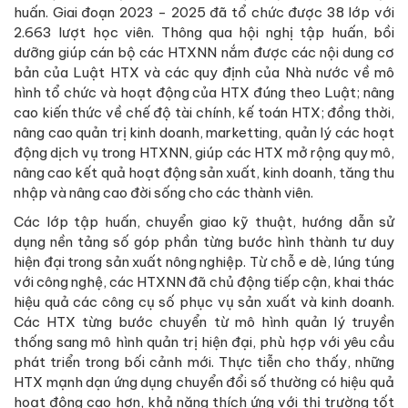
huấn. Giai đoạn 2023 - 2025 đã tổ chức được 38 lớp với
2.663 lượt học viên. Thông qua hội nghị tập huấn, bồi
dưỡng giúp cán bộ các HTXNN nắm được các nội dung cơ
bản của Luật HTX và các quy định của Nhà nước về mô
hình tổ chức và hoạt động của HTX đúng theo Luật; nâng
cao kiến thức về chế độ tài chính, kế toán HTX; đồng thời,
nâng cao quản trị kinh doanh, marketting, quản lý các hoạt
động dịch vụ trong HTXNN, giúp các HTX mở rộng quy mô,
nâng cao kết quả hoạt động sản xuất, kinh doanh, tăng thu
nhập và nâng cao đời sống cho các thành viên.
Các lớp tập huấn, chuyển giao kỹ thuật, hướng dẫn sử
dụng nền tảng số góp phần từng bước hình thành tư duy
hiện đại trong sản xuất nông nghiệp. Từ chỗ e dè, lúng túng
với công nghệ, các HTXNN đã chủ động tiếp cận, khai thác
hiệu quả các công cụ số phục vụ sản xuất và kinh doanh.
Các HTX từng bước chuyển từ mô hình quản lý truyền
thống sang mô hình quản trị hiện đại, phù hợp với yêu cầu
phát triển trong bối cảnh mới. Thực tiễn cho thấy, những
HTX mạnh dạn ứng dụng chuyển đổi số thường có hiệu quả
hoạt động cao hơn, khả năng thích ứng với thị trường tốt