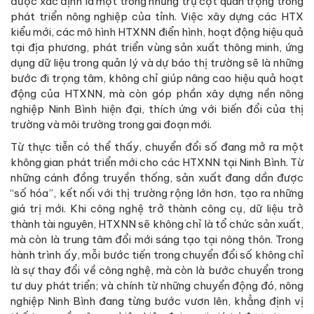
được xác định là một trong những trụ cột quan trọng trong
phát triển nông nghiệp của tỉnh. Việc xây dựng các HTX
kiểu mới, các mô hình HTXNN điển hình, hoạt động hiệu quả
tại địa phương, phát triển vùng sản xuất thông minh, ứng
dụng dữ liệu trong quản lý và dự báo thị trường sẽ là những
bước đi trọng tâm, không chỉ giúp nâng cao hiệu quả hoạt
động của HTXNN, mà còn góp phần xây dựng nền nông
nghiệp Ninh Bình hiện đại, thích ứng với biến đổi của thị
trường và môi trường trong gai đoạn mới.
Từ thực tiễn có thể thấy, chuyển đổi số đang mở ra một
không gian phát triển mới cho các HTXNN tại Ninh Bình. Từ
những cánh đồng truyền thống, sản xuất đang dần được
“số hóa”, kết nối với thị trường rộng lớn hơn, tạo ra những
giá trị mới. Khi công nghệ trở thành công cụ, dữ liệu trở
thành tài nguyên, HTXNN sẽ không chỉ là tổ chức sản xuất,
mà còn là trung tâm đổi mới sáng tạo tại nông thôn. Trong
hành trình ấy, mỗi bước tiến trong chuyển đổi số không chỉ
là sự thay đổi về công nghệ, mà còn là bước chuyển trong
tư duy phát triển; và chính từ những chuyển động đó, nông
nghiệp Ninh Bình đang từng bước vươn lên, khẳng định vị