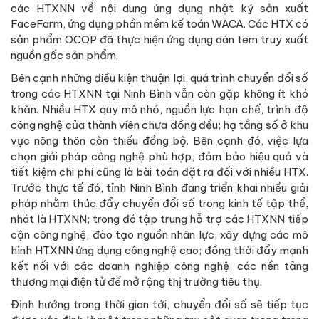
các HTXNN về nội dung ứng dụng nhật ký sản xuất
FaceFarm, ứng dụng phần mềm kế toán WACA. Các HTX có
sản phẩm OCOP đã thực hiện ứng dụng dán tem truy xuất
nguồn gốc sản phẩm.
Bên cạnh những điều kiện thuận lợi, quá trình chuyển đổi số
trong các HTXNN tại Ninh Bình vẫn còn gặp không ít khó
khăn. Nhiều HTX quy mô nhỏ, nguồn lực hạn chế, trình độ
công nghệ của thành viên chưa đồng đều; hạ tầng số ở khu
vực nông thôn còn thiếu đồng bộ. Bên cạnh đó, việc lựa
chọn giải pháp công nghệ phù hợp, đảm bảo hiệu quả và
tiết kiệm chi phí cũng là bài toán đặt ra đối với nhiều HTX.
Trước thực tế đó, tỉnh Ninh Bình đang triển khai nhiều giải
pháp nhằm thúc đẩy chuyển đổi số trong kinh tế tập thể,
nhát là HTXNN; trong đó tập trung hỗ trợ các HTXNN tiếp
cận công nghệ, đào tạo nguồn nhân lực, xây dựng các mô
hình HTXNN ứng dụng công nghệ cao; đồng thời đẩy mạnh
kết nối với các doanh nghiệp công nghệ, các nền tảng
thương mại điện tử để mở rộng thị trường tiêu thụ.
Định hướng trong thời gian tới, chuyển đổi số sẽ tiếp tục