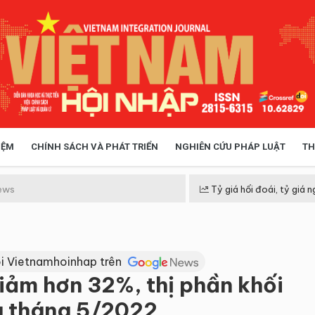
IỆM
CHÍNH SÁCH VÀ PHÁT TRIỂN
NGHIÊN CỨU PHÁP LUẬT
TH
HÓA XÃ HỘI
CHÍNH SÁCH
ews
Tỷ giá hối đoái, tỷ giá n
 TIỄN QUẢN LÝ
VIỆT NAM ĐIỂM ĐẾN
i Vietnamhoinhap trên
ảm hơn 32%, thị phần khối
g tháng 5/2022