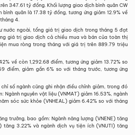
 trên 347.61 tỷ đồng. Khối lượng giao dịch bình quân CW
ịch bình quân là 17.38 tỷ đồng, tương ứng giảm 12.9% về
 tháng 4.
ư nước ngoài, tổng giá trị giao dịch trong tháng 5 đạt
g giá trị giao dịch cả chiều mua và bán của toàn thị
ện mua ròng trong tháng với giá trị trên 889.79 triệu
42% về còn 1,292.68 điểm, tương ứng giảm 13.72% so
59 điểm, giảm gần 6% so với tháng trước, tương ứng
 chỉ số ngành cũng ghi nhận điều chỉnh giảm, trong đó
: Ngành nguyên vật liệu (VNMAT) giảm 16.53%, ngành
chăm sóc sức khỏe (VNHEAL) giảm 6.42% so với tháng
 tăng trưởng, bao gồm: Ngành năng lượng (VNENE) tăng
) tăng 3.22% và ngành dịch vụ tiện ích (VNUTI) tăng