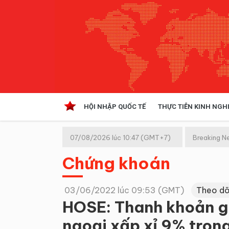
HỘI NHẬP QUỐC TẾ
THỰC TIỄN KINH NGH
HỘI NHẬP QUỐC TẾ
VĂN 
07/08/2026 lúc 10:47 (GMT+7)
Breaking N
Kinh tế hội nhập
Chứng khoán
Doanh nghiệp
NGHIÊN CỨU PHÁP LUẬT
THỰC
03/06/2022 lúc 09:53 (GMT)
Theo dõ
HOSE: Thanh khoản gi
ngoại xấp xỉ 9% tron