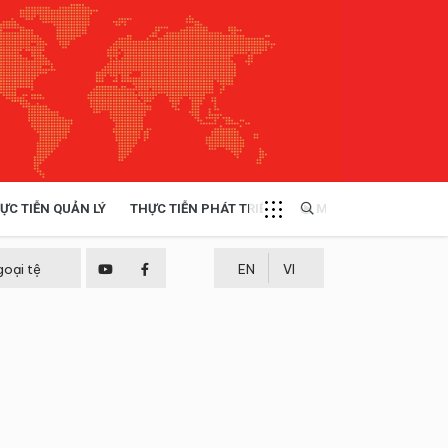
ỰC TIỄN QUẢN LÝ
THỰC TIỄN PHÁT TRIỂN
MULTIMEDIA
TÀI NGUYÊN - MÔI TRƯỜNG
goại tệ
EN
VI
THỰC TIỄN - KINH NGHIỆM