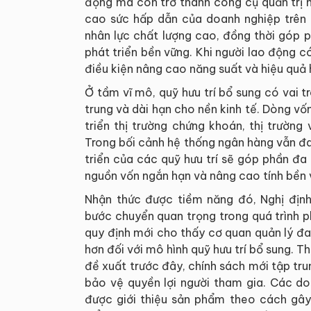
động mà còn trở thành công cụ quản trị n
cao sức hấp dẫn của doanh nghiệp trên t
nhân lực chất lượng cao, đồng thời góp 
phát triển bền vững. Khi người lao động 
điều kiện nâng cao năng suất và hiệu quả 
Ở tầm vĩ mô, quỹ hưu trí bổ sung có vai t
trung và dài hạn cho nền kinh tế. Dòng vố
triển thị trường chứng khoán, thị trường
Trong bối cảnh hệ thống ngân hàng vẫn đa
triển của các quỹ hưu trí sẽ góp phần đ
nguồn vốn ngắn hạn và nâng cao tính bền v
Nhận thức được tiềm năng đó, Nghị địn
bước chuyển quan trọng trong quá trình ph
quy định mới cho thấy cơ quan quản lý đa
hơn đối với mô hình quỹ hưu trí bổ sung. T
đề xuất trước đây, chính sách mới tập tru
bảo vệ quyền lợi người tham gia. Các do
được giới thiệu sản phẩm theo cách gây