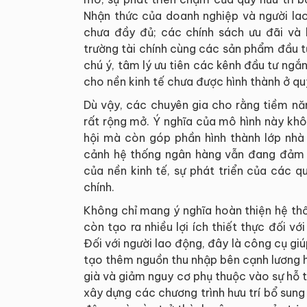
Nhận thức của doanh nghiệp và người lao 
chưa đầy đủ; các chính sách ưu đãi và 
trường tài chính cùng các sản phẩm đầu t
chú ý, tâm lý ưu tiên các kênh đầu tư ngắn
cho nền kinh tế chưa được hình thành ở qu
Dù vậy, các chuyên gia cho rằng tiềm năn
rất rộng mở. Ý nghĩa của mô hình này khô
hội mà còn góp phần hình thành lớp nhà 
cảnh hệ thống ngân hàng vẫn đang đảm n
của nền kinh tế, sự phát triển của các qu
chính.
Không chỉ mang ý nghĩa hoàn thiện hệ thốn
còn tạo ra nhiều lợi ích thiết thực đối v
Đối với người lao động, đây là công cụ giú
tạo thêm nguồn thu nhập bên cạnh lương h
già và giảm nguy cơ phụ thuộc vào sự hỗ t
xây dựng các chương trình hưu trí bổ sung 