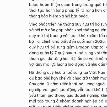
bước hoàn thiện quan trọng trong quá t
thời tạo hành lang pháp lý rõ ràng hơn c
thống bảo hiểm xã hội bắt buộc.
Việc phát triển hệ thống quỹ hưu trí bổ s
xã hội mà còn góp phần khơi thông nguồn 
quy mô thị trường vẫn còn khá khiêm tốn s
Bộ Tài chính cho biết đến cuối năm 2025
quỹ hưu trí bổ sung gồm Dragon Capital 
đang quản lý 7 quỹ hưu trí bổ sung với t
tham gia, dù tăng hơn 42 lần so với 5 nă
với quy mô lực lượng lao động và nhu cầu v
Hệ thống quỹ hưu trí bổ sung tại Việt Nam
độ bao phủ hạn chế và chưa trở thành một k
Sau gần 10 năm triển khai, số lượng ngườ
nghiệp và người lao động vẫn còn khá thậ
yếu tham gia thông qua doanh nghiệp khiế
mới tập trung ở nhóm doanh nghiệp có đi
mô, sự phát triển chậm của quỹ hưu trí 