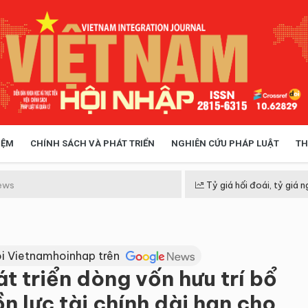
IỆM
CHÍNH SÁCH VÀ PHÁT TRIỂN
NGHIÊN CỨU PHÁP LUẬT
TH
HÓA XÃ HỘI
CHÍNH SÁCH
ews
Tỷ giá hối đoái, tỷ giá n
 TIỄN QUẢN LÝ
VIỆT NAM ĐIỂM ĐẾN
i Vietnamhoinhap trên
t triển dòng vốn hưu trí bổ
 lực tài chính dài hạn cho