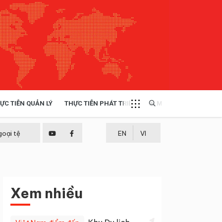
ỰC TIỄN QUẢN LÝ
THỰC TIỄN PHÁT TRIỂN
MULTIMEDIA
TÀI NGUYÊN - MÔI TRƯỜNG
goại tệ
EN
VI
THỰC TIỄN - KINH NGHIỆM
Xem nhiều