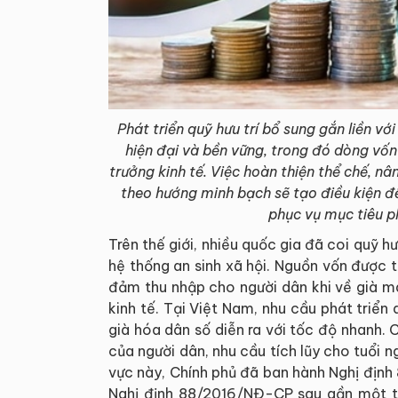
Phát triển quỹ hưu trí bổ sung gắn liền vớ
hiện đại và bền vững, trong đó dòng vốn
trưởng kinh tế. Việc hoàn thiện thể chế, nâ
theo hướng minh bạch sẽ tạo điều kiện để
phục vụ mục tiêu ph
Trên thế giới, nhiều quốc gia đã coi quỹ h
hệ thống an sinh xã hội. Nguồn vốn được 
đảm thu nhập cho người dân khi về già mà
kinh tế. Tại Việt Nam, nhu cầu phát triển 
già hóa dân số diễn ra với tốc độ nhanh. C
của người dân, nhu cầu tích lũy cho tuổi 
vực này, Chính phủ đã ban hành Nghị địn
Nghị định 88/2016/NĐ-CP sau gần một th