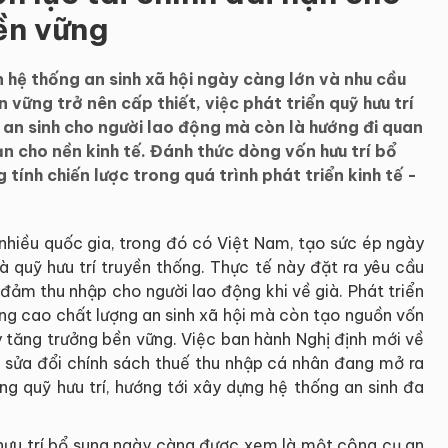
ền vững
n hệ thống an sinh xã hội ngày càng lớn và nhu cầu
 vững trở nên cấp thiết, việc phát triển quỹ hưu trí
 an sinh cho người lao động mà còn là hướng đi quan
n cho nền kinh tế. Đánh thức dòng vốn hưu trí bổ
tính chiến lược trong quá trình phát triển kinh tế -
nhiều quốc gia, trong đó có Việt Nam, tạo sức ép ngày
và quỹ hưu trí truyền thống. Thực tế này đặt ra yêu cầu
đảm thu nhập cho người lao động khi về già. Phát triển
âng cao chất lượng an sinh xã hội mà còn tạo nguồn vốn
y tăng trưởng bền vững. Việc ban hành Nghị định mới về
g sửa đổi chính sách thuế thu nhập cá nhân đang mở ra
ờng quỹ hưu trí, hướng tới xây dựng hệ thống an sinh đa
ỹ hưu trí bổ sung ngày càng được xem là một công cụ an