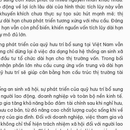
động về lợi ích lâu dài của hình thức tích lũy này vẫn
khuyến khích chưa thực sự tạo sức hút mạnh mẽ; thị
ư dài hạn chưa phát triển tương xứng với nhu cầu. Đáng
 hạn vẫn còn phổ biến, khiến nguồn vốn tích lũy dài hạn
y mô đủ lớn.
g phát triển của quỹ hưu trí bổ sung tại Việt Nam vẫn
ng chỉ dừng lại ở việc đa dạng hóa hệ thống an sinh xã
đầu tư tổ chức dài hạn cho thị trường vốn. Trong bối
hận phần lớn nhu cầu cung ứng vốn trung và dài hạn
ỹ hưu trí sẽ giúp cân bằng hơn cấu trúc thị trường tài
g an sinh xã hội, sự phát triển của quỹ hưu trí bổ sung
ới người lao động, doanh nghiệp và toàn bộ nền kinh tế.
p gia tăng khả năng bảo đảm tài chính sau khi nghỉ hưu,
ưu cơ bản, từ đó nâng cao chất lượng cuộc sống khi về
rợ của gia đình. Đối với doanh nghiệp, việc tham gia và
không chỉ thể hiện trách nhiệm xã hội đối với người lao