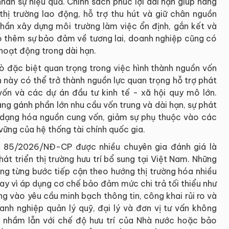
hân sự hiệu quả. Chính sách phúc lợi dài hạn giúp nâng
hị trường lao động, hỗ trợ thu hút và giữ chân nguồn
phần xây dựng môi trường làm việc ổn định, gắn kết và
có thêm sự bảo đảm về tương lai, doanh nghiệp cũng có
hoạt động trong dài hạn.
rò đặc biệt quan trọng trong việc hình thành nguồn vốn
n này có thể trở thành nguồn lực quan trọng hỗ trợ phát
 vốn và các dự án đầu tư kinh tế - xã hội quy mô lớn.
ng gánh phần lớn nhu cầu vốn trung và dài hạn, sự phát
a dạng hóa nguồn cung vốn, giảm sự phụ thuộc vào các
ững của hệ thống tài chính quốc gia.
h 85/2026/NĐ-CP được nhiều chuyên gia đánh giá là
át triển thị trường hưu trí bổ sung tại Việt Nam. Những
ng từng bước tiếp cận theo hướng thị trường hóa nhiều
hay vì áp dụng cơ chế bảo đảm mức chi trả tối thiểu như
ng vào yêu cầu minh bạch thông tin, công khai rủi ro và
anh nghiệp quản lý quỹ, đại lý và đơn vị tư vấn không
 nhầm lẫn với chế độ hưu trí của Nhà nước hoặc bảo