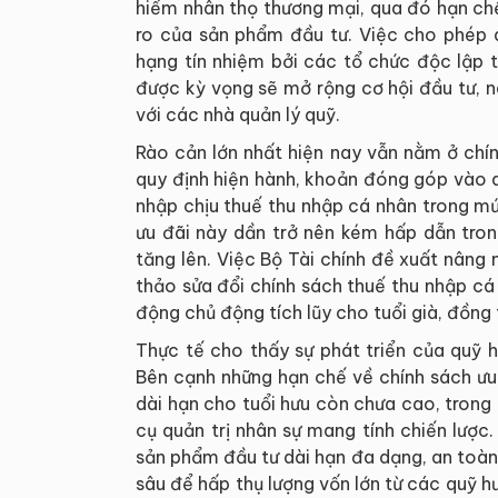
hiểm nhân thọ thương mại, qua đó hạn chế
ro của sản phẩm đầu tư. Việc cho phép 
hạng tín nhiệm bởi các tổ chức độc lập 
được kỳ vọng sẽ mở rộng cơ hội đầu tư, 
với các nhà quản lý quỹ.
Rào cản lớn nhất hiện nay vẫn nằm ở chí
quy định hiện hành, khoản đóng góp vào qu
nhập chịu thuế thu nhập cá nhân trong m
ưu đãi này dần trở nên kém hấp dẫn tron
tăng lên. Việc Bộ Tài chính đề xuất nâng
thảo sửa đổi chính sách thuế thu nhập c
động chủ động tích lũy cho tuổi già, đồng t
Thực tế cho thấy sự phát triển của quỹ h
Bên cạnh những hạn chế về chính sách ưu 
dài hạn cho tuổi hưu còn chưa cao, tron
cụ quản trị nhân sự mang tính chiến lược.
sản phẩm đầu tư dài hạn đa dạng, an toàn
sâu để hấp thụ lượng vốn lớn từ các quỹ hư