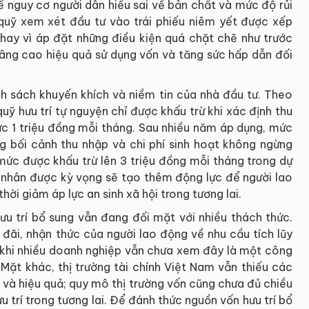
 nguy cơ người dân hiểu sai về bản chất và mức độ rủi
quỹ xem xét đầu tư vào trái phiếu niêm yết được xếp
thay vì áp đặt những điều kiện quá chặt chẽ như trước
nâng cao hiệu quả sử dụng vốn và tăng sức hấp dẫn đối
nh sách khuyến khích và niềm tin của nhà đầu tư. Theo
ỹ hưu trí tự nguyện chỉ được khấu trừ khi xác định thu
ức 1 triệu đồng mỗi tháng. Sau nhiều năm áp dụng, mức
g bối cảnh thu nhập và chi phí sinh hoạt không ngừng
 mức được khấu trừ lên 3 triệu đồng mỗi tháng trong dự
á nhân được kỳ vọng sẽ tạo thêm động lực để người lao
hời giảm áp lực an sinh xã hội trong tương lai.
ưu trí bổ sung vẫn đang đối mặt với nhiều thách thức.
đãi, nhận thức của người lao động về nhu cầu tích lũy
g khi nhiều doanh nghiệp vẫn chưa xem đây là một công
 Mặt khác, thị trường tài chính Việt Nam vẫn thiếu các
 và hiệu quả; quy mô thị trường vốn cũng chưa đủ chiều
u trí trong tương lai. Để đánh thức nguồn vốn hưu trí bổ