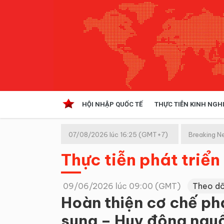
HỘI NHẬP QUỐC TẾ
THỰC TIỄN KINH NGH
HỘI NHẬP QUỐC TẾ
VĂN 
07/08/2026 lúc 16:25 (GMT+7)
Breaking N
Kinh tế hội nhập
Thực tiễn phát triển
Doanh nghiệp
NGHIÊN CỨU PHÁP LUẬT
THỰC
09/06/2026 lúc 09:00 (GMT)
Theo dõ
Hoàn thiện cơ chế phá
sung – Huy động nguồn