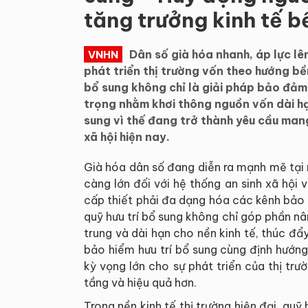
tăng trưởng kinh tế b
Dân số già hóa nhanh, áp lực lê
VNHN
phát triển thị trường vốn theo hướng bền
bổ sung không chỉ là giải pháp bảo đảm
trọng nhằm khơi thông nguồn vốn dài hạ
sung vì thế đang trở thành yêu cầu mang 
xã hội hiện nay.
Già hóa dân số đang diễn ra mạnh mẽ tại 
càng lớn đối với hệ thống an sinh xã hội 
cấp thiết phải đa dạng hóa các kênh bảo 
quỹ hưu trí bổ sung không chỉ góp phần n
trung và dài hạn cho nền kinh tế, thúc đẩ
bảo hiểm hưu trí bổ sung cùng định hướn
kỳ vọng lớn cho sự phát triển của thị trư
tầng và hiệu quả hơn.
Trong nền kinh tế thị trường hiện đại, qu