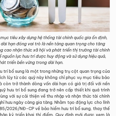
i mục tiêu xây dựng hệ thống tài chính quốc gia ổn định,
 dài hạn đóng vai trò là nền tảng quan trọng cho tăng
ng cao nhận thức xã hội và phát triển thị trường tài chính
 nguồn lực hưu trí được huy động và sử dụng hiệu quả,
át triển bền vững trong dài hạn.
ưu trí bổ sung là một trong những trụ cột quan trọng của
tích lũy từ các quỹ này không chỉ phục vụ mục tiêu bảo
 còn trở thành dòng vốn dài hạn có giá trị đối với nền
quỹ hưu trí bổ sung đang trở nên cấp thiết khi quá trình
ùng với sự cải thiện về thu nhập và nhận thức tài chính
nghỉ hưu ngày càng gia tăng. Nhằm tạo động lực cho lĩnh
h 85/2026/NĐ-CP về bảo hiểm hưu trí bổ sung, thay thế
ập kỷ triển khai thí điểm. Quy định mới được xem là