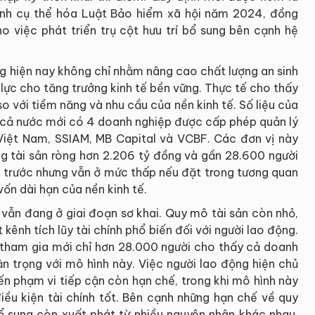
rình cụ thể hóa Luật Bảo hiểm xã hội năm 2024, đồng
ho việc phát triển trụ cột hưu trí bổ sung bên cạnh hệ
ung hiện nay không chỉ nhằm nâng cao chất lượng an sinh
lực cho tăng trưởng kinh tế bền vững. Thực tế cho thấy
o với tiềm năng và nhu cầu của nền kinh tế. Số liệu của
, cả nước mới có 4 doanh nghiệp được cấp phép quản lý
Việt Nam, SSIAM, MB Capital và VCBF. Các đơn vị này
ổng tài sản ròng hơn 2.206 tỷ đồng và gần 28.600 người
m trước nhưng vẫn ở mức thấp nếu đặt trong tương quan
ốn dài hạn của nền kinh tế.
 vẫn đang ở giai đoạn sơ khai. Quy mô tài sản còn nhỏ,
ênh tích lũy tài chính phổ biến đối với người lao động.
i tham gia mới chỉ hơn 28.000 người cho thấy cả doanh
n trọng với mô hình này. Việc người lao động hiện chủ
n phạm vi tiếp cận còn hạn chế, trong khi mô hình này
ều kiện tài chính tốt. Bên cạnh những hạn chế về quy
bổ sung còn xuất phát từ nhiều nguyên nhân khác nhau.