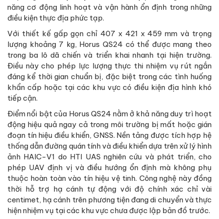
năng cơ động linh hoạt và vận hành ổn định trong những
điều kiện thực địa phức tạp.
Với thiết kế gấp gọn chỉ 407 x 421 x 459 mm và trọng
lượng khoảng 7 kg, Horus QS24 có thể được mang theo
trong ba lô dã chiến và triển khai nhanh tại hiện trường.
Điều này cho phép lực lượng thực thi nhiệm vụ rút ngắn
đáng kể thời gian chuẩn bị, đặc biệt trong các tình huống
khẩn cấp hoặc tại các khu vực có điều kiện địa hình khó
tiếp cận.
Điểm nổi bật của Horus QS24 nằm ở khả năng duy trì hoạt
động hiệu quả ngay cả trong môi trường bị mất hoặc gián
đoạn tín hiệu điều khiển, GNSS. Nền tảng được tích hợp hệ
thống dẫn đường quán tính và điều khiển dựa trên xử lý hình
ảnh HAIC-V1 do HTI UAS nghiên cứu và phát triển, cho
phép UAV định vị và điều hướng ổn định mà không phụ
thuộc hoàn toàn vào tín hiệu vệ tinh. Công nghệ này đồng
thời hỗ trợ hạ cánh tự động với độ chính xác chỉ vài
centimet, hạ cánh trên phương tiện đang di chuyển và thực
hiện nhiệm vụ tại các khu vực chưa được lập bản đồ trước.