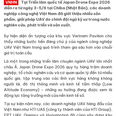
VNHN
Tại Triển lãm quốc tế Japan Drone Expo 2026
diễn ra từ ngày 3-5/6 tại Chiba (Nhật Bản), các doanh
nghiệp công nghệ Việt Nam đã giới thiệu nhiều sản
phẩm, giải pháp UAV do chính đội ngũ kỹ sư trong nước
nghiên cứu, phát triển và sản xuất.
Sự hiện diện ấn tượng của khu vực Vietnam Pavilion cho
thấy những bước tiến đáng chú ý của ngành công nghiệp
UAV Việt Nam trong quá trình tham gia sâu hơn vào chuỗi
giá trị toàn cầu.
Là một trong những triển lãm chuyên ngành UAV lớn nhất
châu Á, Japan Drone Expo 2026 quy tụ hàng trăm doanh
nghiệp, tổ chức nghiên cứu và cơ quan quản lý đến từ nhiều
quốc gia, tập trung vào các lĩnh vực hàng không không
người lái, đô thị thông minh và kinh tế tầm thấp (Low
Altitude Economy) - những xu hướng đang được xem là
động lực tăng trưởng mới của nền kinh tế số.
Tại sự kiện năm nay, các doanh nghiệp UAV hàng đầu của
Việt Nam như HTI UAS (công ty thành viên của HTI Group),
FPT UAV, Gremsy và Hypomotion đã cùng xây dựng khu