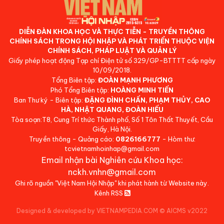
DIỄN ĐÀN KHOA HỌC VÀ THỰC TIỄN - TRUYỀN THÔNG
CHÍNH SÁCH TRONG HỘI NHẬP VÀ PHÁT TRIỂN THUỘC VIỆN
CHÍNH SÁCH, PHÁP LUẬT VÀ QUẢN LÝ
Giấy phép hoạt động Tạp chí Điện tử số 329/GP-BTTTT cấp ngày
10/09/2018.
Tổng Biên tập:
ĐOÀN MẠNH PHƯƠNG
Phó Tổng Biên tập:
HOÀNG MINH TIẾN
Ban Thư ký - Biên tập:
ĐẶNG ĐÌNH CHẤN, PHẠM THỦY, CAO
HÀ, NHẬT QUANG, ĐOÀN HIẾU
Tòa soạn:T8, Cung Trí thức Thành phố, Số 1 Tôn Thất Thuyết, Cầu
Giấy, Hà Nội.
Truyền thông - Quảng cáo:
0826166777
- Hòm thư:
tcvietnamhoinhap@gmail.com
Email nhận bài Nghiên cứu Khoa học:
nckh.vnhn@gmail.com
Ghi rõ nguồn "Việt Nam Hội Nhập" khi phát hành từ Website này.
Kênh RSS
Designed & developed by VIETNAMPEDIA.COM
©
AICMS v2022