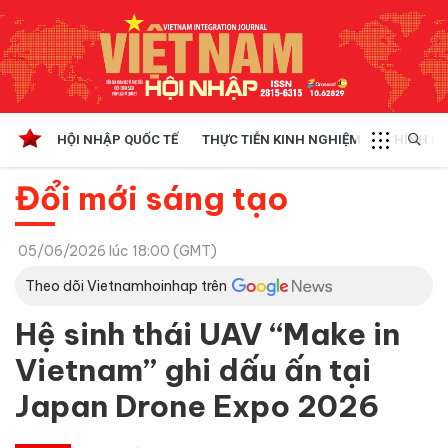
HỘI NHẬP QUỐC TẾ
THỰC TIỄN KINH NGHIỆM
CHÍNH SÁ
Đổi mới sáng tạo
05/06/2026 lúc 18:00 (GMT)
Theo dõi Vietnamhoinhap trên
Hệ sinh thái UAV “Make in
Vietnam” ghi dấu ấn tại
Japan Drone Expo 2026