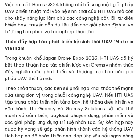
Việc ra mắt Horus QS24 không chỉ bổ sung một giải pháp
UAV chiến thuật mới vào hệ sinh thái của HTI UAS mà còn
cho thấy năng lực làm chủ các công nghệ cốt lõi, từ điều
khiển bay, truyền dẫn dữ liệu đến các giải pháp định vị và
tự động hóa phục vụ tác nghiệp thực địa.
Thúc đẩy hợp tác phát triển hệ sinh thái UAV "Make in
Vietnam"
Trong khuôn khổ Japan Drone Expo 2026, HTI UAS đã ký
kết thỏa thuận hợp tác chiến lược với Gremsy nhằm thúc
đẩy nghiên cứu, phát triển và thương mại hóa các giải
pháp UAV thế hệ mới.
Theo thỏa thuận, các bên sẽ phối hợp khai thác thế mạnh
của từng đơn vị trong chuỗi công nghệ UAV. Nếu HTI UAS
tập trung phát triển nền tảng bay, hệ thống điều khiển và
vận hành, thì Gremsy và Gremsy Solutions sở hữu thế
mạnh về cảm biến, payload chuyên dụng, phần mềm và
các giải pháp ứng dụng trí tuệ nhân tạo. Sự kết hợp này
được kỳ vọng sẽ góp phần hình thành các hệ thống UAV
tích hợp có độ hoàn thiện cao, đáp ứng yêu cầu ngày càng