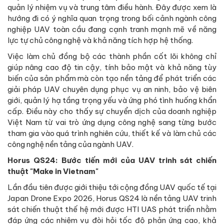
quản lý nhiệm vụ và trung tâm điều hành. Đây được xem là
hướng đi có ý nghĩa quan trọng trong bối cảnh ngành công
nghiệp UAV toàn cầu đang cạnh tranh mạnh mẽ về năng
lực tự chủ công nghệ và khả năng tích hợp hệ thống.
Việc làm chủ đồng bộ các thành phần cốt lõi không chỉ
giúp nâng cao độ tin cậy, tính bảo mật và khả năng tùy
biến của sản phẩm mà còn tạo nền tảng để phát triển các
giải pháp UAV chuyên dụng phục vụ an ninh, bảo vệ biên
giới, quản lý hạ tầng trọng yếu và ứng phó tình huống khẩn
cấp. Điều này cho thấy sự chuyển dịch của doanh nghiệp
Việt Nam từ vai trò ứng dụng công nghệ sang từng bước
tham gia vào quá trình nghiên cứu, thiết kế và làm chủ các
công nghệ nền tảng của ngành UAV.
Horus QS24: Bước tiến mới của UAV trinh sát chiến
thuật "Make in Vietnam"
Lần đầu tiên được giới thiệu tới cộng đồng UAV quốc tế tại
Japan Drone Expo 2026, Horus QS24 là nền tảng UAV trinh
sát chiến thuật thế hệ mới được HTI UAS phát triển nhằm
đáp ứng các nhiệm vụ đòi hỏi tốc độ phản ứng cao, khả