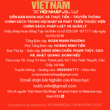
DIỄN ĐÀN KHOA HỌC VÀ THỰC TIỄN - TRUYỀN THÔNG
CHÍNH SÁCH TRONG HỘI NHẬP VÀ PHÁT TRIỂN THUỘC VIỆN
CHÍNH SÁCH, PHÁP LUẬT VÀ QUẢN LÝ
Giấy phép hoạt động Tạp chí Điện tử số 329/GP-BTTTT cấp ngày
10/09/2018.
Tổng Biên tập:
ĐOÀN MẠNH PHƯƠNG
Phó Tổng Biên tập:
HOÀNG MINH TIẾN
Ban Thư ký - Biên tập:
ĐẶNG ĐÌNH CHẤN, PHẠM THỦY, CAO
HÀ, NHẬT QUANG, ĐOÀN HIẾU
Tòa soạn:T8, Cung Trí thức Thành phố, Số 1 Tôn Thất Thuyết, Cầu
Giấy, Hà Nội.
Truyền thông - Quảng cáo:
0826166777
- Hòm thư:
tcvietnamhoinhap@gmail.com
Email nhận bài Nghiên cứu Khoa học:
nckh.vnhn@gmail.com
Ghi rõ nguồn "Việt Nam Hội Nhập" khi phát hành từ Website này.
Kênh RSS
Designed & developed by VIETNAMPEDIA.COM
©
AICMS v2022