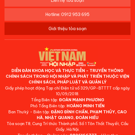
Liên hệ tòa soạn
Hotline: 0912 953 695
Giới thiệu tòa soạn
DIỄN ĐÀN KHOA HỌC VÀ THỰC TIỄN - TRUYỀN THÔNG
CHÍNH SÁCH TRONG HỘI NHẬP VÀ PHÁT TRIỂN THUỘC VIỆN
CHÍNH SÁCH, PHÁP LUẬT VÀ QUẢN LÝ
Giấy phép hoạt động Tạp chí Điện tử số 329/GP-BTTTT cấp ngày
10/09/2018.
Tổng Biên tập:
ĐOÀN MẠNH PHƯƠNG
Phó Tổng Biên tập:
HOÀNG MINH TIẾN
Ban Thư ký - Biên tập:
ĐẶNG ĐÌNH CHẤN, PHẠM THỦY, CAO
HÀ, NHẬT QUANG, ĐOÀN HIẾU
Tòa soạn:T8, Cung Trí thức Thành phố, Số 1 Tôn Thất Thuyết, Cầu
Giấy, Hà Nội.