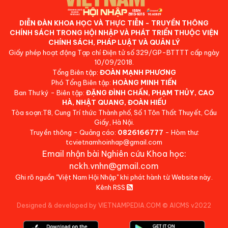
DIỄN ĐÀN KHOA HỌC VÀ THỰC TIỄN - TRUYỀN THÔNG
CHÍNH SÁCH TRONG HỘI NHẬP VÀ PHÁT TRIỂN THUỘC VIỆN
CHÍNH SÁCH, PHÁP LUẬT VÀ QUẢN LÝ
Giấy phép hoạt động Tạp chí Điện tử số 329/GP-BTTTT cấp ngày
10/09/2018.
Tổng Biên tập:
ĐOÀN MẠNH PHƯƠNG
Phó Tổng Biên tập:
HOÀNG MINH TIẾN
Ban Thư ký - Biên tập:
ĐẶNG ĐÌNH CHẤN, PHẠM THỦY, CAO
HÀ, NHẬT QUANG, ĐOÀN HIẾU
Tòa soạn:T8, Cung Trí thức Thành phố, Số 1 Tôn Thất Thuyết, Cầu
Giấy, Hà Nội.
Truyền thông - Quảng cáo:
0826166777
- Hòm thư:
tcvietnamhoinhap@gmail.com
Email nhận bài Nghiên cứu Khoa học:
nckh.vnhn@gmail.com
Ghi rõ nguồn "Việt Nam Hội Nhập" khi phát hành từ Website này.
Kênh RSS
Designed & developed by VIETNAMPEDIA.COM
©
AICMS v2022