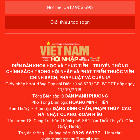
Hotline: 0912 953 695
Giới thiệu tòa soạn
DIỄN ĐÀN KHOA HỌC VÀ THỰC TIỄN - TRUYỀN THÔNG
CHÍNH SÁCH TRONG HỘI NHẬP VÀ PHÁT TRIỂN THUỘC VIỆN
CHÍNH SÁCH, PHÁP LUẬT VÀ QUẢN LÝ
Giấy phép hoạt động Tạp chí Điện tử số 329/GP-BTTTT cấp ngày
10/09/2018.
Tổng Biên tập:
ĐOÀN MẠNH PHƯƠNG
Phó Tổng Biên tập:
HOÀNG MINH TIẾN
Ban Thư ký - Biên tập:
ĐẶNG ĐÌNH CHẤN, PHẠM THỦY, CAO
HÀ, NHẬT QUANG, ĐOÀN HIẾU
Tòa soạn:T8, Cung Trí thức Thành phố, Số 1 Tôn Thất Thuyết, Cầu
Giấy, Hà Nội.
Truyền thông - Quảng cáo:
0826166777
- Hòm thư:
tcvietnamhoinhap@gmail.com