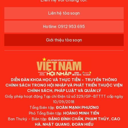
Liên hệ tòa soạn
Hotline: 0912 953 695
Giới thiệu tòa soạn
DIỄN ĐÀN KHOA HỌC VÀ THỰC TIỄN - TRUYỀN THÔNG
CHÍNH SÁCH TRONG HỘI NHẬP VÀ PHÁT TRIỂN THUỘC VIỆN
CHÍNH SÁCH, PHÁP LUẬT VÀ QUẢN LÝ
Giấy phép hoạt động Tạp chí Điện tử số 329/GP-BTTTT cấp ngày
10/09/2018.
Tổng Biên tập:
ĐOÀN MẠNH PHƯƠNG
Phó Tổng Biên tập:
HOÀNG MINH TIẾN
Ban Thư ký - Biên tập:
ĐẶNG ĐÌNH CHẤN, PHẠM THỦY, CAO
HÀ, NHẬT QUANG, ĐOÀN HIẾU