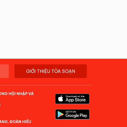
GIỚI THIỆU TÒA SOẠN
ONG HỘI NHẬP VÀ
.
ANG, ĐOÀN HIẾU