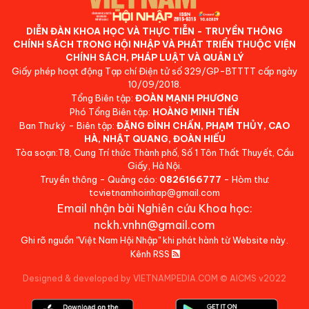
DIỄN ĐÀN KHOA HỌC VÀ THỰC TIỄN - TRUYỀN THÔNG
CHÍNH SÁCH TRONG HỘI NHẬP VÀ PHÁT TRIỂN THUỘC VIỆN
CHÍNH SÁCH, PHÁP LUẬT VÀ QUẢN LÝ
Giấy phép hoạt động Tạp chí Điện tử số 329/GP-BTTTT cấp ngày
10/09/2018.
Tổng Biên tập:
ĐOÀN MẠNH PHƯƠNG
Phó Tổng Biên tập:
HOÀNG MINH TIẾN
Ban Thư ký - Biên tập:
ĐẶNG ĐÌNH CHẤN, PHẠM THỦY, CAO
HÀ, NHẬT QUANG, ĐOÀN HIẾU
Tòa soạn:T8, Cung Trí thức Thành phố, Số 1 Tôn Thất Thuyết, Cầu
Giấy, Hà Nội.
Truyền thông - Quảng cáo:
0826166777
- Hòm thư:
tcvietnamhoinhap@gmail.com
Email nhận bài Nghiên cứu Khoa học:
nckh.vnhn@gmail.com
Ghi rõ nguồn "Việt Nam Hội Nhập" khi phát hành từ Website này.
Kênh RSS
Designed & developed by VIETNAMPEDIA.COM
©
AICMS v2022