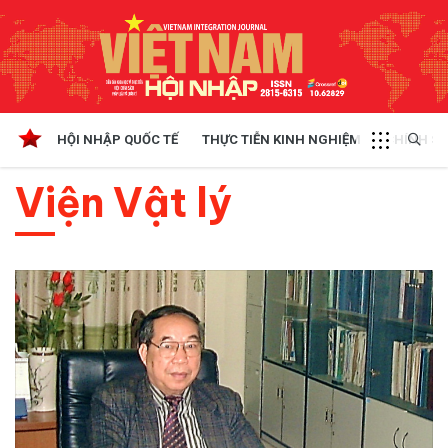
HỘI NHẬP QUỐC TẾ
THỰC TIỄN KINH NGHIỆM
CHÍNH SÁ
Viện Vật lý