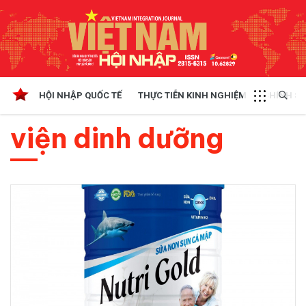
HỘI NHẬP QUỐC TẾ
THỰC TIỄN KINH NGHIỆM
CHÍNH SÁ
viện dinh dưỡng