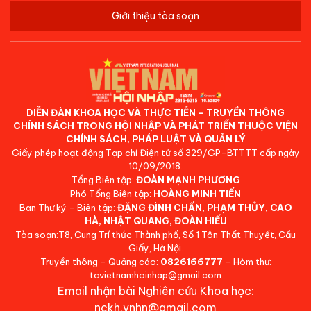
Giới thiệu tòa soạn
DIỄN ĐÀN KHOA HỌC VÀ THỰC TIỄN - TRUYỀN THÔNG
CHÍNH SÁCH TRONG HỘI NHẬP VÀ PHÁT TRIỂN THUỘC VIỆN
CHÍNH SÁCH, PHÁP LUẬT VÀ QUẢN LÝ
Giấy phép hoạt động Tạp chí Điện tử số 329/GP-BTTTT cấp ngày
10/09/2018.
Tổng Biên tập:
ĐOÀN MẠNH PHƯƠNG
Phó Tổng Biên tập:
HOÀNG MINH TIẾN
Ban Thư ký - Biên tập:
ĐẶNG ĐÌNH CHẤN, PHẠM THỦY, CAO
HÀ, NHẬT QUANG, ĐOÀN HIẾU
Tòa soạn:T8, Cung Trí thức Thành phố, Số 1 Tôn Thất Thuyết, Cầu
Giấy, Hà Nội.
Truyền thông - Quảng cáo:
0826166777
- Hòm thư:
tcvietnamhoinhap@gmail.com
Email nhận bài Nghiên cứu Khoa học:
nckh.vnhn@gmail.com