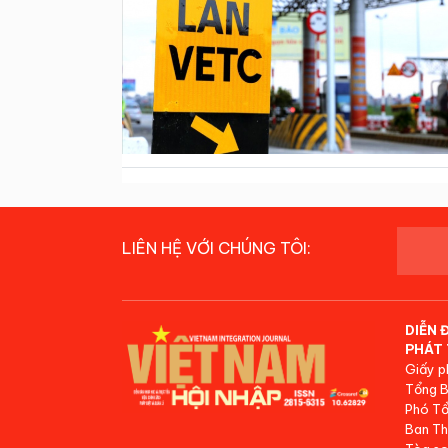
LIÊN HỆ VỚI CHÚNG TÔI:
DIỄN 
PHÁT 
Giấy p
Tổng B
Phó Tổ
Ban Th