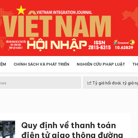
IỆM
CHÍNH SÁCH VÀ PHÁT TRIỂN
NGHIÊN CỨU PHÁP LUẬT
TH
HÓA XÃ HỘI
CHÍNH SÁCH
ews
Tỷ giá hối đoái, tỷ giá n
 TIỄN QUẢN LÝ
VIỆT NAM ĐIỂM ĐẾN
Quy định về thanh toán
điện tử giao thông đường