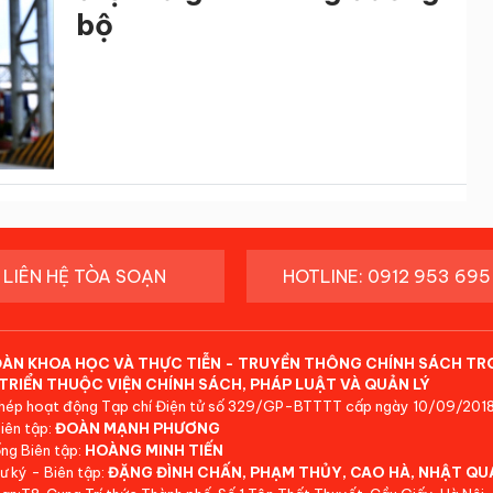
bộ
LIÊN HỆ TÒA SOẠN
HOTLINE: 0912 953 695
ĐÀN KHOA HỌC VÀ THỰC TIỄN - TRUYỀN THÔNG CHÍNH SÁCH TR
TRIỂN THUỘC VIỆN CHÍNH SÁCH, PHÁP LUẬT VÀ QUẢN LÝ
hép hoạt động Tạp chí Điện tử số 329/GP-BTTTT cấp ngày 10/09/2018
iên tập:
ĐOÀN MẠNH PHƯƠNG
ng Biên tập:
HOÀNG MINH TIẾN
ư ký - Biên tập:
ĐẶNG ĐÌNH CHẤN, PHẠM THỦY, CAO HÀ, NHẬT QU