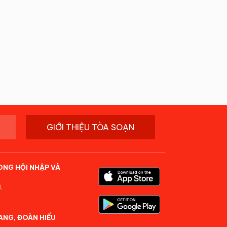
GIỚI THIỆU TÒA SOẠN
ONG HỘI NHẬP VÀ
.
ANG, ĐOÀN HIẾU