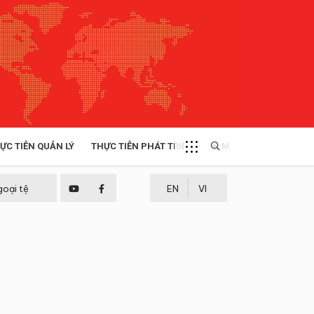
ỰC TIỄN QUẢN LÝ
THỰC TIỄN PHÁT TRIỂN
MULTIMEDIA
TÀI NGUYÊN - MÔI TRƯỜNG
goại tệ
EN
VI
THỰC TIỄN - KINH NGHIỆM