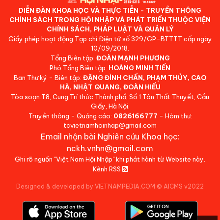
DIỄN ĐÀN KHOA HỌC VÀ THỰC TIỄN - TRUYỀN THÔNG
CHÍNH SÁCH TRONG HỘI NHẬP VÀ PHÁT TRIỂN THUỘC VIỆN
CHÍNH SÁCH, PHÁP LUẬT VÀ QUẢN LÝ
Giấy phép hoạt động Tạp chí Điện tử số 329/GP-BTTTT cấp ngày
10/09/2018.
Tổng Biên tập:
ĐOÀN MẠNH PHƯƠNG
Phó Tổng Biên tập:
HOÀNG MINH TIẾN
Ban Thư ký - Biên tập:
ĐẶNG ĐÌNH CHẤN, PHẠM THỦY, CAO
HÀ, NHẬT QUANG, ĐOÀN HIẾU
Tòa soạn:T8, Cung Trí thức Thành phố, Số 1 Tôn Thất Thuyết, Cầu
Giấy, Hà Nội.
Truyền thông - Quảng cáo:
0826166777
- Hòm thư:
tcvietnamhoinhap@gmail.com
Email nhận bài Nghiên cứu Khoa học:
nckh.vnhn@gmail.com
Ghi rõ nguồn "Việt Nam Hội Nhập" khi phát hành từ Website này.
Kênh RSS
Designed & developed by VIETNAMPEDIA.COM
©
AICMS v2022