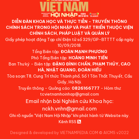
DIỄN ĐÀN KHOA HỌC VÀ THỰC TIỄN - TRUYỀN THÔNG
CHÍNH SÁCH TRONG HỘI NHẬP VÀ PHÁT TRIỂN THUỘC VIỆN
CHÍNH SÁCH, PHÁP LUẬT VÀ QUẢN LÝ
Giấy phép hoạt động Tạp chí Điện tử số 329/GP-BTTTT cấp ngày
10/09/2018.
Tổng Biên tập:
ĐOÀN MẠNH PHƯƠNG
Phó Tổng Biên tập:
HOÀNG MINH TIẾN
Ban Thư ký - Biên tập:
ĐẶNG ĐÌNH CHẤN, PHẠM THỦY, CAO
HÀ, NHẬT QUANG, ĐOÀN HIẾU
Tòa soạn:T8, Cung Trí thức Thành phố, Số 1 Tôn Thất Thuyết, Cầu
Giấy, Hà Nội.
Truyền thông - Quảng cáo:
0826166777
- Hòm thư:
tcvietnamhoinhap@gmail.com
Email nhận bài Nghiên cứu Khoa học:
nckh.vnhn@gmail.com
Ghi rõ nguồn "Việt Nam Hội Nhập" khi phát hành từ Website này.
Kênh RSS
Designed & developed by VIETNAMPEDIA.COM
©
AICMS v2022