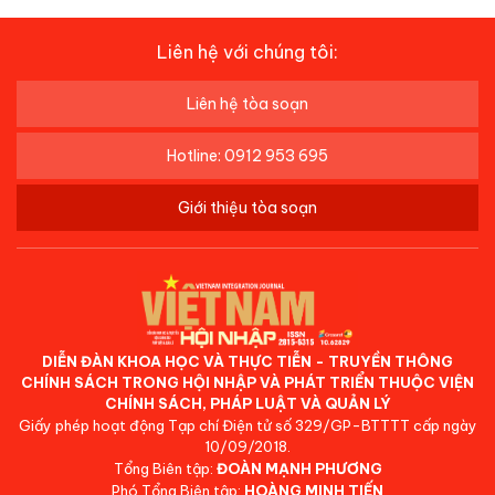
Liên hệ với chúng tôi:
Liên hệ tòa soạn
Hotline: 0912 953 695
Giới thiệu tòa soạn
DIỄN ĐÀN KHOA HỌC VÀ THỰC TIỄN - TRUYỀN THÔNG
CHÍNH SÁCH TRONG HỘI NHẬP VÀ PHÁT TRIỂN THUỘC VIỆN
CHÍNH SÁCH, PHÁP LUẬT VÀ QUẢN LÝ
Giấy phép hoạt động Tạp chí Điện tử số 329/GP-BTTTT cấp ngày
10/09/2018.
Tổng Biên tập:
ĐOÀN MẠNH PHƯƠNG
Phó Tổng Biên tập:
HOÀNG MINH TIẾN