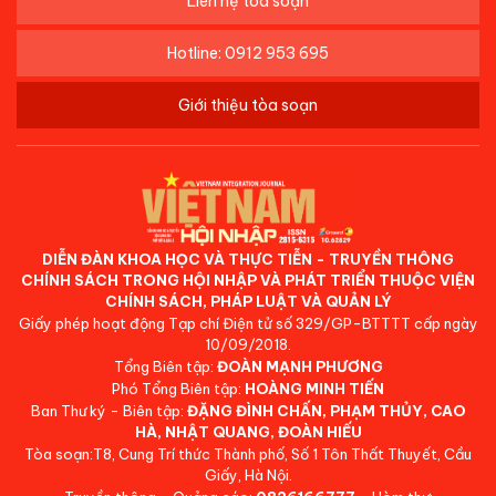
Liên hệ tòa soạn
Hotline: 0912 953 695
Giới thiệu tòa soạn
DIỄN ĐÀN KHOA HỌC VÀ THỰC TIỄN - TRUYỀN THÔNG
CHÍNH SÁCH TRONG HỘI NHẬP VÀ PHÁT TRIỂN THUỘC VIỆN
CHÍNH SÁCH, PHÁP LUẬT VÀ QUẢN LÝ
Giấy phép hoạt động Tạp chí Điện tử số 329/GP-BTTTT cấp ngày
10/09/2018.
Tổng Biên tập:
ĐOÀN MẠNH PHƯƠNG
Phó Tổng Biên tập:
HOÀNG MINH TIẾN
Ban Thư ký - Biên tập:
ĐẶNG ĐÌNH CHẤN, PHẠM THỦY, CAO
HÀ, NHẬT QUANG, ĐOÀN HIẾU
Tòa soạn:T8, Cung Trí thức Thành phố, Số 1 Tôn Thất Thuyết, Cầu
Giấy, Hà Nội.