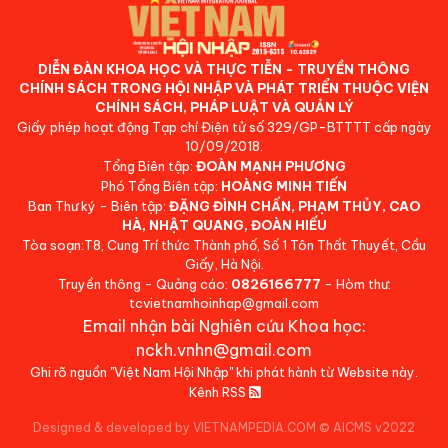
DIỄN ĐÀN KHOA HỌC VÀ THỰC TIỄN - TRUYỀN THÔNG
CHÍNH SÁCH TRONG HỘI NHẬP VÀ PHÁT TRIỂN THUỘC VIỆN
CHÍNH SÁCH, PHÁP LUẬT VÀ QUẢN LÝ
Giấy phép hoạt động Tạp chí Điện tử số 329/GP-BTTTT cấp ngày
10/09/2018.
Tổng Biên tập:
ĐOÀN MẠNH PHƯƠNG
Phó Tổng Biên tập:
HOÀNG MINH TIẾN
Ban Thư ký - Biên tập:
ĐẶNG ĐÌNH CHẤN, PHẠM THỦY, CAO
HÀ, NHẬT QUANG, ĐOÀN HIẾU
Tòa soạn:T8, Cung Trí thức Thành phố, Số 1 Tôn Thất Thuyết, Cầu
Giấy, Hà Nội.
Truyền thông - Quảng cáo:
0826166777
- Hòm thư:
tcvietnamhoinhap@gmail.com
Email nhận bài Nghiên cứu Khoa học:
nckh.vnhn@gmail.com
Ghi rõ nguồn "Việt Nam Hội Nhập" khi phát hành từ Website này.
Kênh RSS
Designed & developed by VIETNAMPEDIA.COM
©
AICMS v2022