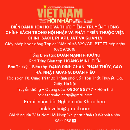
DIỄN ĐÀN KHOA HỌC VÀ THỰC TIỄN - TRUYỀN THÔNG
CHÍNH SÁCH TRONG HỘI NHẬP VÀ PHÁT TRIỂN THUỘC VIỆN
CHÍNH SÁCH, PHÁP LUẬT VÀ QUẢN LÝ
Giấy phép hoạt động Tạp chí Điện tử số 329/GP-BTTTT cấp ngày
10/09/2018.
Tổng Biên tập:
ĐOÀN MẠNH PHƯƠNG
Phó Tổng Biên tập:
HOÀNG MINH TIẾN
Ban Thư ký - Biên tập:
ĐẶNG ĐÌNH CHẤN, PHẠM THỦY, CAO
HÀ, NHẬT QUANG, ĐOÀN HIẾU
Tòa soạn:T8, Cung Trí thức Thành phố, Số 1 Tôn Thất Thuyết, Cầu
Giấy, Hà Nội.
Truyền thông - Quảng cáo:
0826166777
- Hòm thư:
tcvietnamhoinhap@gmail.com
Email nhận bài Nghiên cứu Khoa học:
nckh.vnhn@gmail.com
Ghi rõ nguồn "Việt Nam Hội Nhập" khi phát hành từ Website này.
Kênh RSS