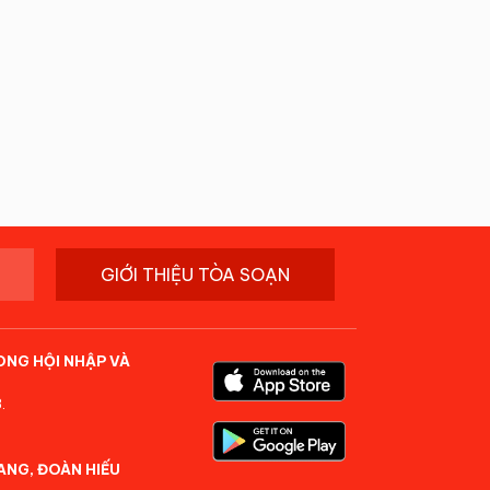
GIỚI THIỆU TÒA SOẠN
ONG HỘI NHẬP VÀ
.
ANG, ĐOÀN HIẾU