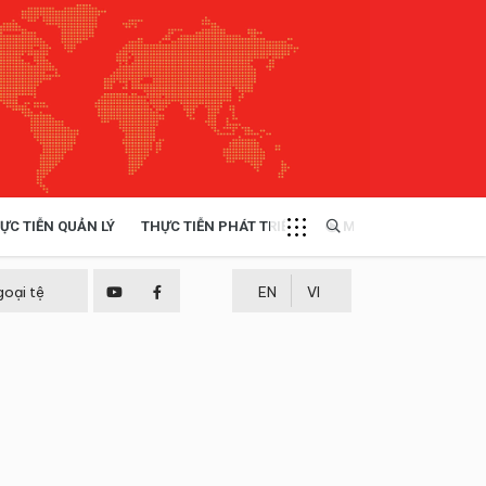
ỰC TIỄN QUẢN LÝ
THỰC TIỄN PHÁT TRIỂN
MULTIMEDIA
TÀI NGUYÊN - MÔI TRƯỜNG
goại tệ
EN
VI
THỰC TIỄN - KINH NGHIỆM