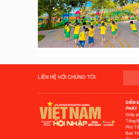
LIÊN HỆ VỚI CHÚNG TÔI:
DIỄN 
PHÁT 
Giấy p
Tổng B
Phó Tổ
Ban Th