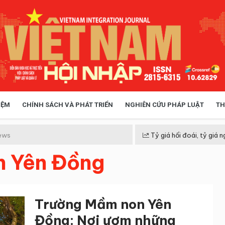
IỆM
CHÍNH SÁCH VÀ PHÁT TRIỂN
NGHIÊN CỨU PHÁP LUẬT
TH
HÓA XÃ HỘI
CHÍNH SÁCH
ews
Tỷ giá hối đoái, tỷ giá n
 Yên Đồng
 TIỄN QUẢN LÝ
VIỆT NAM ĐIỂM ĐẾN
Trường Mầm non Yên
Đồng: Nơi ươm những