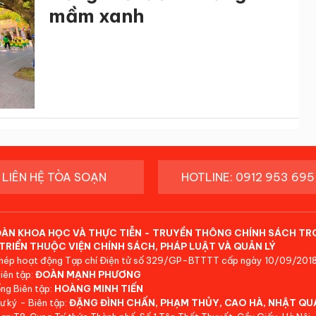
mầm xanh
LIÊN HỆ TÒA SOẠN
HOTLINE: 0912 953 695
ĐÀN KHOA HỌC VÀ THỰC TIỄN - TRUYỀN THÔNG CHÍNH SÁCH TR
TRIỂN THUỘC VIỆN CHÍNH SÁCH, PHÁP LUẬT VÀ QUẢN LÝ
hép hoạt động Tạp chí Điện tử số 329/GP-BTTTT cấp ngày 10/09/2018
iên tập:
ĐOÀN MẠNH PHƯƠNG
ng Biên tập:
HOÀNG MINH TIẾN
ư ký - Biên tập:
ĐẶNG ĐÌNH CHẤN, PHẠM THỦY, CAO HÀ, NHẬT QU