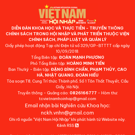
DIỄN ĐÀN KHOA HỌC VÀ THỰC TIỄN - TRUYỀN THÔNG
CHÍNH SÁCH TRONG HỘI NHẬP VÀ PHÁT TRIỂN THUỘC VIỆN
CHÍNH SÁCH, PHÁP LUẬT VÀ QUẢN LÝ
Giấy phép hoạt động Tạp chí Điện tử số 329/GP-BTTTT cấp ngày
10/09/2018.
Tổng Biên tập:
ĐOÀN MẠNH PHƯƠNG
Phó Tổng Biên tập:
HOÀNG MINH TIẾN
Ban Thư ký - Biên tập:
ĐẶNG ĐÌNH CHẤN, PHẠM THỦY, CAO
HÀ, NHẬT QUANG, ĐOÀN HIẾU
Tòa soạn:T8, Cung Trí thức Thành phố, Số 1 Tôn Thất Thuyết, Cầu
Giấy, Hà Nội.
Truyền thông - Quảng cáo:
0826166777
- Hòm thư:
tcvietnamhoinhap@gmail.com
Email nhận bài Nghiên cứu Khoa học:
nckh.vnhn@gmail.com
Ghi rõ nguồn "Việt Nam Hội Nhập" khi phát hành từ Website này.
Kênh RSS