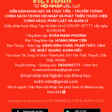
DIỄN ĐÀN KHOA HỌC VÀ THỰC TIỄN - TRUYỀN THÔNG
CHÍNH SÁCH TRONG HỘI NHẬP VÀ PHÁT TRIỂN THUỘC VIỆN
CHÍNH SÁCH, PHÁP LUẬT VÀ QUẢN LÝ
Giấy phép hoạt động Tạp chí Điện tử số 329/GP-BTTTT cấp ngày
10/09/2018.
Tổng Biên tập:
ĐOÀN MẠNH PHƯƠNG
Phó Tổng Biên tập:
HOÀNG MINH TIẾN
Ban Thư ký - Biên tập:
ĐẶNG ĐÌNH CHẤN, PHẠM THỦY, CAO
HÀ, NHẬT QUANG, ĐOÀN HIẾU
Tòa soạn:T8, Cung Trí thức Thành phố, Số 1 Tôn Thất Thuyết, Cầu
Giấy, Hà Nội.
Truyền thông - Quảng cáo:
0826166777
- Hòm thư:
tcvietnamhoinhap@gmail.com
Email nhận bài Nghiên cứu Khoa học:
nckh.vnhn@gmail.com
Ghi rõ nguồn "Việt Nam Hội Nhập" khi phát hành từ Website này.
Kênh RSS
Designed & developed by VIETNAMPEDIA.COM
©
AICMS v2022