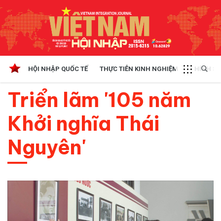
HỘI NHẬP QUỐC TẾ
THỰC TIỄN KINH NGHIỆM
CHÍNH SÁ
Triển lãm '105 năm
Khởi nghĩa Thái
Nguyên'