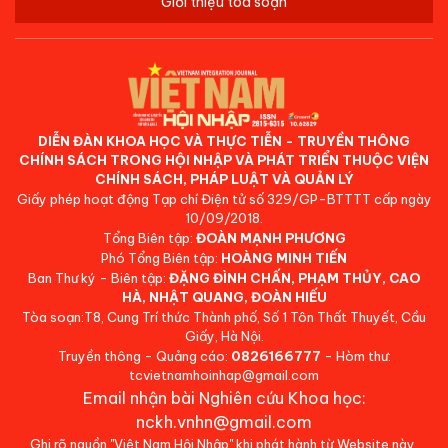
Giới thiệu tòa soạn
DIỄN ĐÀN KHOA HỌC VÀ THỰC TIỄN - TRUYỀN THÔNG
CHÍNH SÁCH TRONG HỘI NHẬP VÀ PHÁT TRIỂN THUỘC VIỆN
CHÍNH SÁCH, PHÁP LUẬT VÀ QUẢN LÝ
Giấy phép hoạt động Tạp chí Điện tử số 329/GP-BTTTT cấp ngày
10/09/2018.
Tổng Biên tập:
ĐOÀN MẠNH PHƯƠNG
Phó Tổng Biên tập:
HOÀNG MINH TIẾN
Ban Thư ký - Biên tập:
ĐẶNG ĐÌNH CHẤN, PHẠM THỦY, CAO
HÀ, NHẬT QUANG, ĐOÀN HIẾU
Tòa soạn:T8, Cung Trí thức Thành phố, Số 1 Tôn Thất Thuyết, Cầu
Giấy, Hà Nội.
Truyền thông - Quảng cáo:
0826166777
- Hòm thư:
tcvietnamhoinhap@gmail.com
Email nhận bài Nghiên cứu Khoa học:
nckh.vnhn@gmail.com
Ghi rõ nguồn "Việt Nam Hội Nhập" khi phát hành từ Website này.