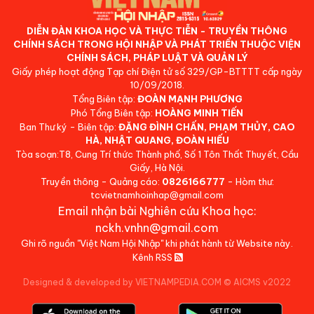
DIỄN ĐÀN KHOA HỌC VÀ THỰC TIỄN - TRUYỀN THÔNG
CHÍNH SÁCH TRONG HỘI NHẬP VÀ PHÁT TRIỂN THUỘC VIỆN
CHÍNH SÁCH, PHÁP LUẬT VÀ QUẢN LÝ
Giấy phép hoạt động Tạp chí Điện tử số 329/GP-BTTTT cấp ngày
10/09/2018.
Tổng Biên tập:
ĐOÀN MẠNH PHƯƠNG
Phó Tổng Biên tập:
HOÀNG MINH TIẾN
Ban Thư ký - Biên tập:
ĐẶNG ĐÌNH CHẤN, PHẠM THỦY, CAO
HÀ, NHẬT QUANG, ĐOÀN HIẾU
Tòa soạn:T8, Cung Trí thức Thành phố, Số 1 Tôn Thất Thuyết, Cầu
Giấy, Hà Nội.
Truyền thông - Quảng cáo:
0826166777
- Hòm thư:
tcvietnamhoinhap@gmail.com
Email nhận bài Nghiên cứu Khoa học:
nckh.vnhn@gmail.com
Ghi rõ nguồn "Việt Nam Hội Nhập" khi phát hành từ Website này.
Kênh RSS
Designed & developed by VIETNAMPEDIA.COM
©
AICMS v2022