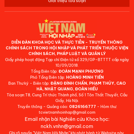
Giới thiệu tòa soạn
DIỄN ĐÀN KHOA HỌC VÀ THỰC TIỄN - TRUYỀN THÔNG
CHÍNH SÁCH TRONG HỘI NHẬP VÀ PHÁT TRIỂN THUỘC VIỆN
CHÍNH SÁCH, PHÁP LUẬT VÀ QUẢN LÝ
Giấy phép hoạt động Tạp chí Điện tử số 329/GP-BTTTT cấp ngày
10/09/2018.
Tổng Biên tập:
ĐOÀN MẠNH PHƯƠNG
Phó Tổng Biên tập:
HOÀNG MINH TIẾN
Ban Thư ký - Biên tập:
ĐẶNG ĐÌNH CHẤN, PHẠM THỦY, CAO
HÀ, NHẬT QUANG, ĐOÀN HIẾU
Tòa soạn:T8, Cung Trí thức Thành phố, Số 1 Tôn Thất Thuyết, Cầu
Giấy, Hà Nội.
Truyền thông - Quảng cáo:
0826166777
- Hòm thư:
tcvietnamhoinhap@gmail.com
Email nhận bài Nghiên cứu Khoa học:
nckh.vnhn@gmail.com
Ghi rõ nguồn "Việt Nam Hội Nhập" khi phát hành từ Website này.